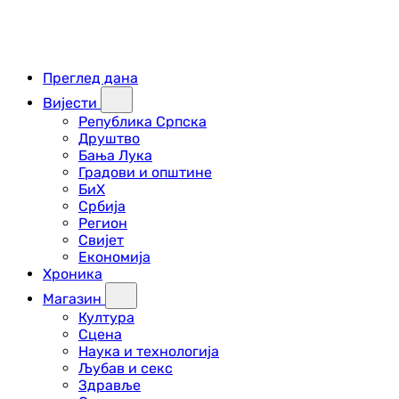
Преглед дана
Вијести
Република Српска
Друштво
Бања Лука
Градови и општине
БиХ
Србија
Регион
Свијет
Економија
Хроника
Магазин
Култура
Сцена
Наука и технологија
Љубав и секс
Здравље