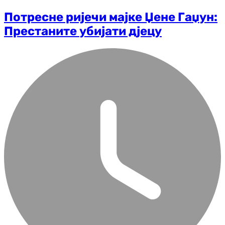
Потресне ријечи мајке Џене Гаџун:
Престаните убијати дјецу