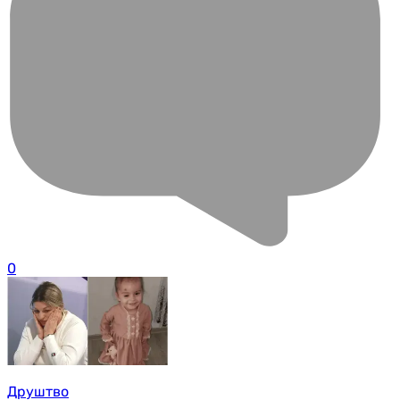
0
Друштво