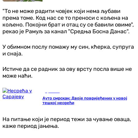
"То не може радити човјек који нема љубави
према томе. Код нас се то преноси с кољена на
кољено. Покојни брат и отац су се бавили овиме",
рекао је Рамуљ за канал "Средња Босна Данас".
У обимном послу помажу му син, кћерка, супруга
и снаја.
Истиче да се радник за ову врсту посла више не
може наћи.
Хроника
Ауто смрскан: Двоје повријеђених у новој
тешкој несрећи
На питање који је период тежи за чување оваца,
каже период јањења.