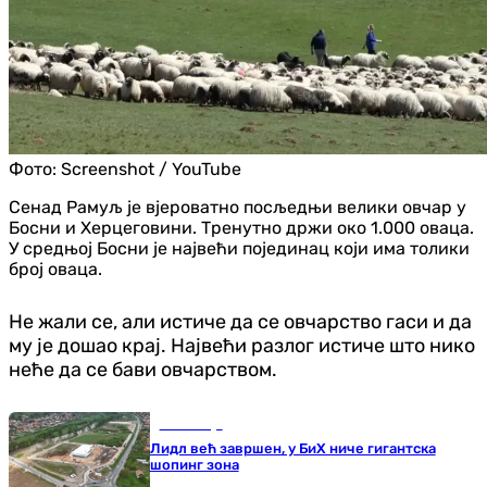
Фото:
Screenshot / YouTube
Сенад Рамуљ је вјероватно посљедњи велики овчар у
Босни и Херцеговини. Тренутно држи око 1.000 оваца.
У средњој Босни је највећи појединац који има толики
број оваца.
Не жали се, али истиче да се овчарство гаси и да
му је дошао крај. Највећи разлог истиче што нико
неће да се бави овчарством.
Економија
Лидл већ завршен, у БиХ ниче гигантска
шопинг зона