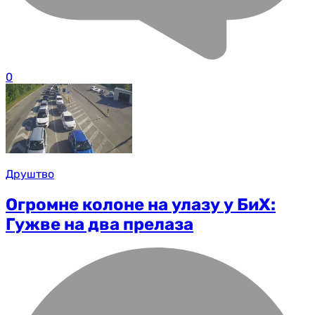
0
Друштво
Огромне колоне на улазу у БиХ:
Гужве на два прелаза