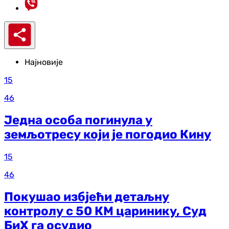
Најновије
15
46
Једна особа погинула у
земљотресу који је погодио Кину
15
46
Покушао избјећи детаљну
контролу с 50 КМ царинику, Суд
БиХ га осудио