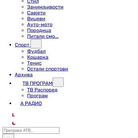
Стил
Занимљивости
Савјети
Вицеви
Ауто-мото
Породица
Питали смо...
Спорт
Фудбал
Кошарка
Тенис
Остали спортови
Архива
ТВ ПРОГРАМ
ТВ Распоред
Програм
А РАДИО
L