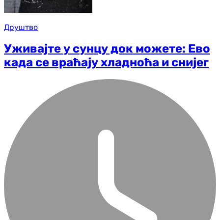
Друштво
Уживајте у сунцу док можете: Ево
када се враћају хладноћа и снијег