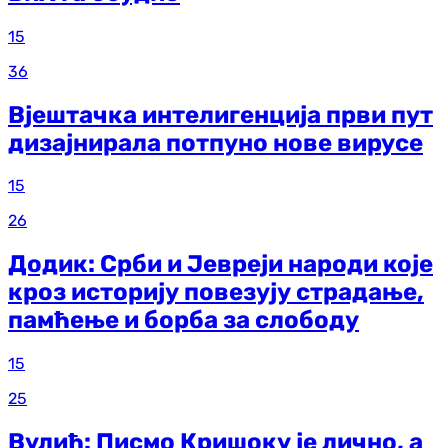
15
36
Вјештачка интелигенција први пут
дизајнирала потпуно нове вирусе
15
26
Додик: Срби и Јевреји народи које
кроз историју повезују страдање,
памћење и борба за слободу
15
25
Вулић: Писмо Кришоку је лично, а