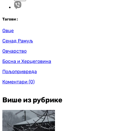
Таг
ови
:
Овце
Сенад Рамуљ
Овчарство
Босна и Херцеговина
Пољопривреда
Коментари
(0)
Више из рубрике