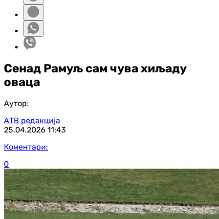
Сенад Рамуљ сам чува хиљаду
оваца
Аутор:
АТВ редакција
25.04.2026
11:43
Коментари:
0