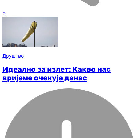
0
Друштво
Идеално за излет: Какво нас
вријеме очекује данас