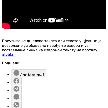
Преузимање дијелова текста или текста у цјелини је
дозвољено уз обавезно навођење извора и уз
постављање линка ка изворном тексту на порталу
atvbl.rs
.
Подијели:
Линк је копиран!