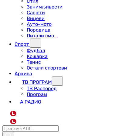
Стил
Занимљивости
Савјети
Вицеви
Ауто-мото
Породица
Питали смо...
Спорт
Фудбал
Кошарка
Тенис
Остали спортови
Архива
ТВ ПРОГРАМ
ТВ Распоред
Програм
А РАДИО
L