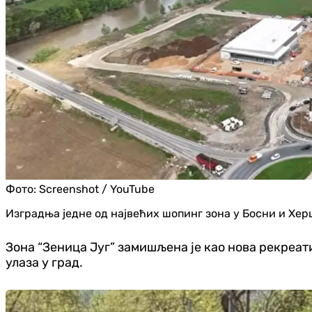
Фото:
Screenshot / YouTube
Изградња једне од највећих шопинг зона у Босни и Херц
Зона “Зеница Југ” замишљена је као нова рекреати
улаза у град.