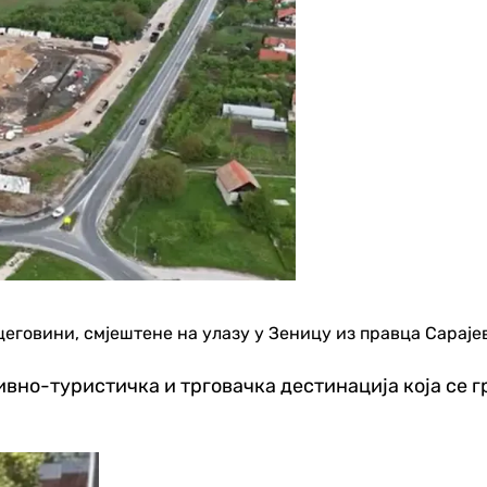
еговини, смјештене на улазу у Зеницу из правца Сарајев
вно-туристичка и трговачка дестинација која се гр
Хроника