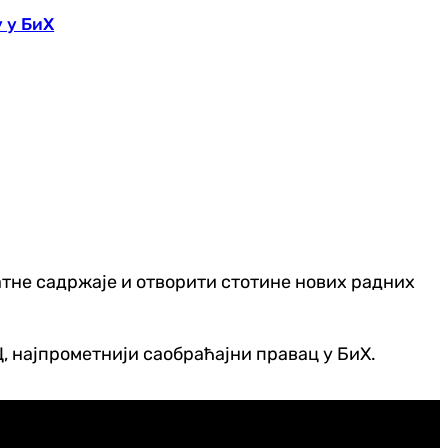
 у БиХ
атне садржаје и отворити стотине нових радних
Ц, најпрометнији саобраћајни правац у БиХ.