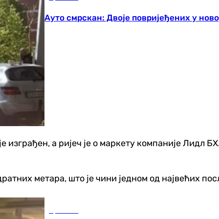
Ауто смрскан: Двоје повријеђених у ново
ћ је изграђен, а ријеч је о маркету компаније Лидл 
адратних метара, што је чини једном од највећих п
Хроника