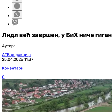
Лидл већ завршен, у БиХ ниче гига
Аутор:
АТВ редакција
25.04.2026
11:37
Коментари:
0