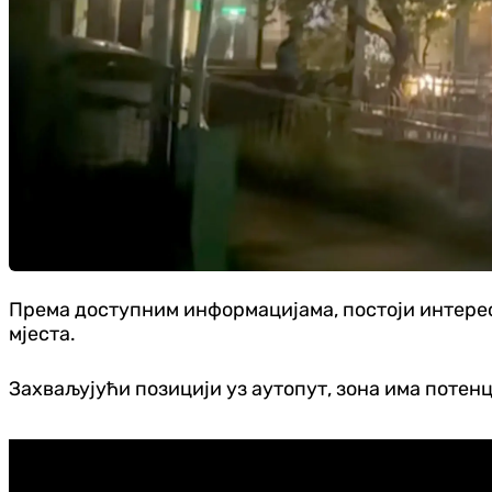
Према доступним информацијама, постоји интерес
мјеста.
Захваљујући позицији уз аутопут, зона има потенц