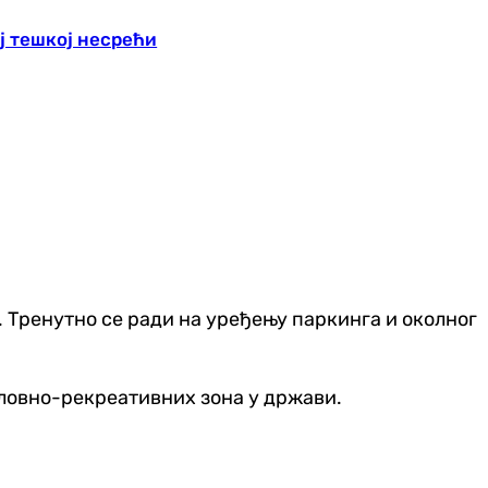
ј тешкој несрећи
БХ. Тренутно се ради на уређењу паркинга и околног
ословно-рекреативних зона у држави.