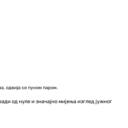
а, одвија се пуном паром.
ади од нуле и значајно мијења изглед јужног