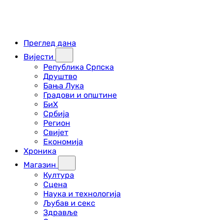
Преглед дана
Вијести
Република Српска
Друштво
Бања Лука
Градови и општине
БиХ
Србија
Регион
Свијет
Економија
Хроника
Магазин
Култура
Сцена
Наука и технологија
Љубав и секс
Здравље