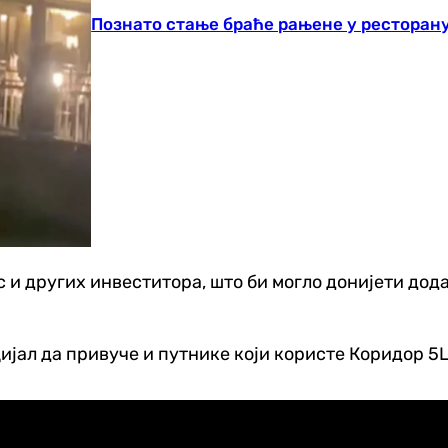
Познато стање браће рањене у ресторану
 и других инвеститора, што би могло донијети дод
ијал да привуче и путнике који користе Коридор 5