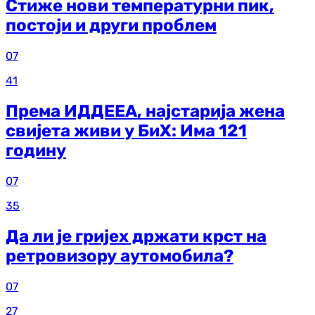
Стиже нови температурни пик,
постоји и други проблем
07
41
Према ИДДЕЕА, најстарија жена
свијета живи у БиХ: Има 121
годину
07
35
Да ли је гријех држати крст на
ретровизору аутомобила?
07
27