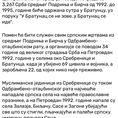
3.267 Срба средњег Подриња и Бирча од 1992. до
1995. године биће одржана сутра у Братунцу, уз
поруку "У Братунац се не зове, у Братунац се
иде".
Помен ће бити служен свим српским жртвама из
средњег Подриња и Бирча у Одбрамбено-
отаџбинском рату, а организује се поводом 34
године од великог страдања Срба на Петровдан
1992. године у селима око Сребренице и
Братунца, када је убијено 69 цивила и војника, а
заробљена 22, од којих нико није преживио.
Муслиманске јединице из Сребренице су током
Одбрамбено-отаџбинског рата најчешће
нападале српска села на највеће православне
празнике, а на Петровдан 1992. године напале су
села Залазје, Биљачу, Сасе и Загоне убијајући
све што су стигли, пљачкајући и палећи српску
имовину, преноси Срна.