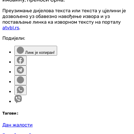
Преузимање дијелова текста или текста у цјелини је
дозвољено уз обавезно навођење извора и уз
постављање линка ка изворном тексту на порталу
atvbl.rs
.
Подијели:
Линк је копиран!
Таг
ови
:
Дан жалости