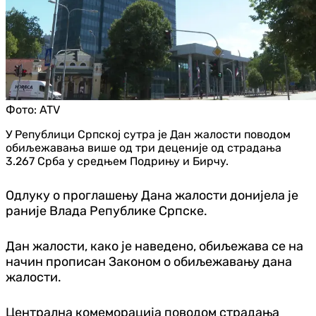
Фото:
ATV
У Републици Српској сутра је Дан жалости поводом
обиљежавања више од три деценије од страдања
3.267 Срба у средњем Подрињу и Бирчу.
Одлуку о проглашењу Дана жалости донијела је
раније Влада Републике Српске.
Дан жалости, како је наведено, обиљежава се на
начин прописан Законом о обиљежавању дана
жалости.
Централна комеморација поводом страдања