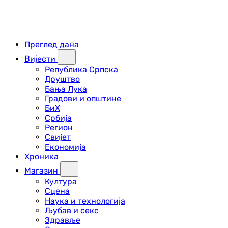
Преглед дана
Вијести
Република Српска
Друштво
Бања Лука
Градови и општине
БиХ
Србија
Регион
Свијет
Економија
Хроника
Магазин
Култура
Сцена
Наука и технологија
Љубав и секс
Здравље