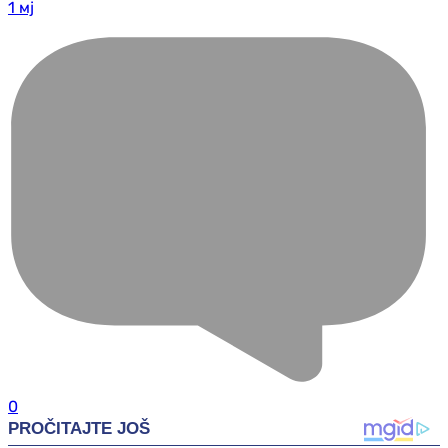
1 мј
0