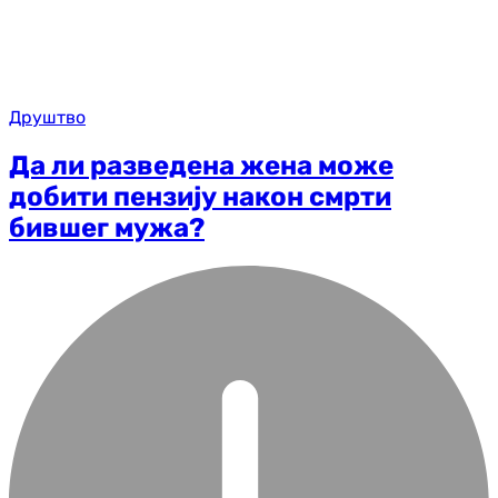
Друштво
Да ли разведена жена може
добити пензију након смрти
бившег мужа?