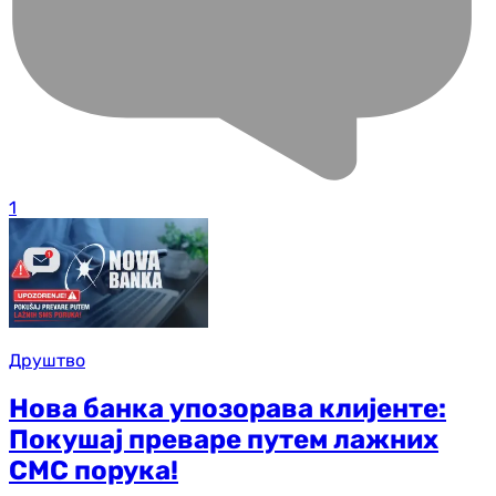
1
Друштво
Нова банка упозорава клијенте:
Покушај преваре путем лажних
СМС порука!