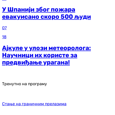
У Шпанији због пожара
евакуисано скоро 500 људи
07
18
Ајкуле у улози метеоролога:
Научници их користе за
предвиђање урагана!
Тренутно на програму
Стање на граничним прелазима