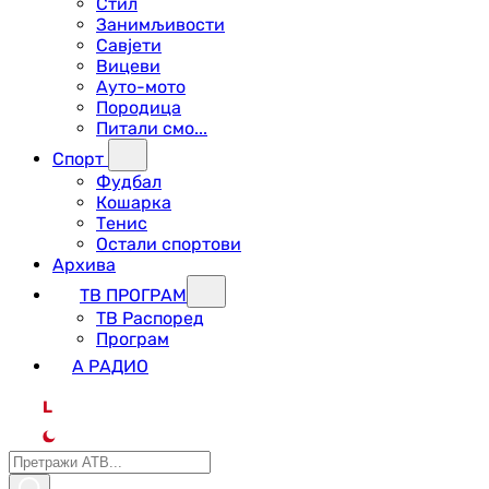
Стил
Занимљивости
Савјети
Вицеви
Ауто-мото
Породица
Питали смо...
Спорт
Фудбал
Кошарка
Тенис
Остали спортови
Архива
ТВ ПРОГРАМ
ТВ Распоред
Програм
А РАДИО
L