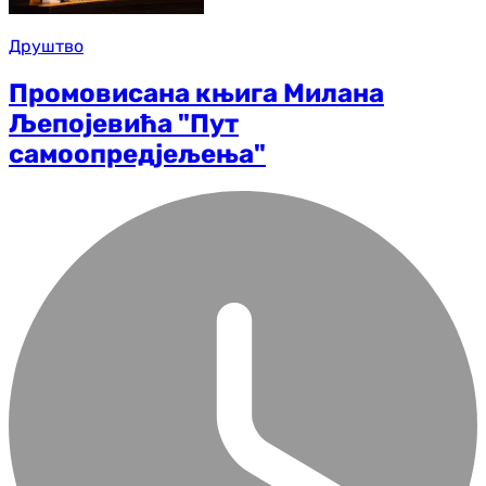
Друштво
Промовисана књига Милана
Љепојевића "Пут
самоопредјељења"