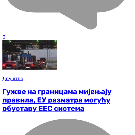
0
Друштво
Гужве на границама мијењају
правила, ЕУ разматра могућу
обуставу ЕЕС система