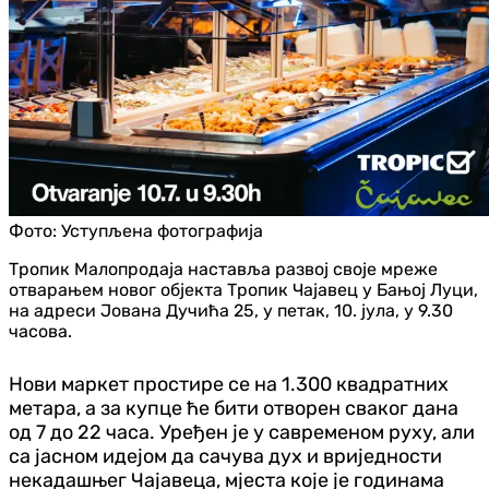
Фото:
Уступљена фотографија
Тропик Малопродаја наставља развој своје мреже
отварањем новог објекта Тропик Чајавец у Бањој Луци,
на адреси Јована Дучића 25, у петак, 10. јула, у 9.30
часова.
Нови маркет простире се на 1.300 квадратних
метара, а за купце ће бити отворен сваког дана
од 7 до 22 часа. Уређен је у савременом руху, али
са јасном идејом да сачува дух и вриједности
некадашњег Чајавеца, мјеста које је годинама