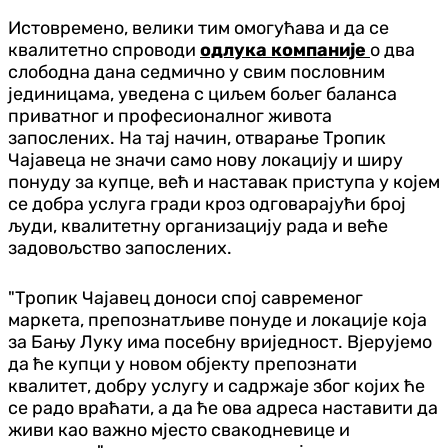
Истовремено, велики тим омогућава и да се
квалитетно спроводи
одлука компаније
о два
слободна дана седмично у свим пословним
јединицама, уведена с циљем бољег баланса
приватног и професионалног живота
запослених. На тај начин, отварање Тропик
Чајавеца не значи само нову локацију и ширу
понуду за купце, већ и наставак приступа у којем
се добра услуга гради кроз одговарајући број
људи, квалитетну организацију рада и веће
задовољство запослених.
"Тропик Чајавец доноси спој савременог
маркета, препознатљиве понуде и локације која
за Бању Луку има посебну вриједност. Вјерујемо
да ће купци у новом објекту препознати
квалитет, добру услугу и садржаје због којих ће
се радо враћати, а да ће ова адреса наставити да
живи као важно мјесто свакодневице и