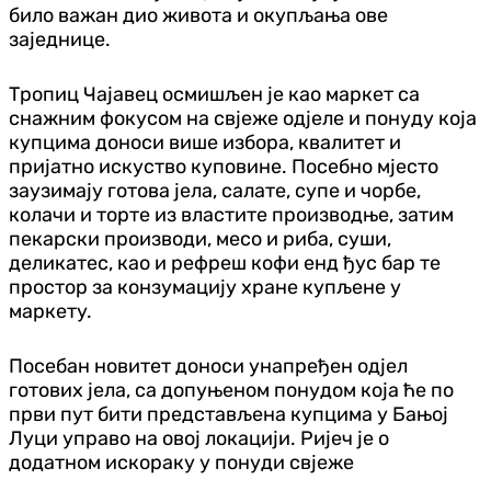
било важан дио живота и окупљања ове
заједнице.
Тропиц Чајавец осмишљен је као маркет са
снажним фокусом на свјеже одјеле и понуду која
купцима доноси више избора, квалитет и
пријатно искуство куповине. Посебно мјесто
заузимају готова јела, салате, супе и чорбе,
колачи и торте из властите производње, затим
пекарски производи, месо и риба, суши,
деликатес, као и рефреш кофи енд ђус бар те
простор за конзумацију хране купљене у
маркету.
Посебан новитет доноси унапређен одјел
готових јела, са допуњеном понудом која ће по
први пут бити представљена купцима у Бањој
Луци управо на овој локацији. Ријеч је о
додатном искораку у понуди свјеже