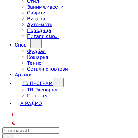
Стил
Занимљивости
Савјети
Вицеви
Ауто-мото
Породица
Питали смо...
Спорт
Фудбал
Кошарка
Тенис
Остали спортови
Архива
ТВ ПРОГРАМ
ТВ Распоред
Програм
А РАДИО
L