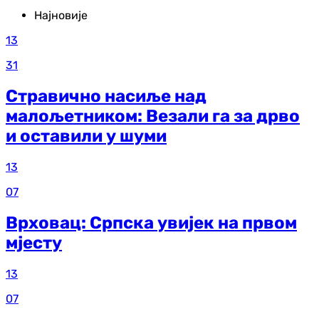
Најновије
13
31
Стравично насиље над
малољетником: Везали га за дрво
и оставили у шуми
13
07
Врховац: Српска увијек на првом
мјесту
13
07