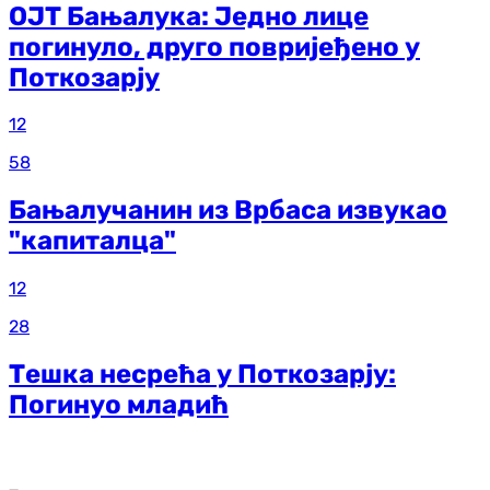
ОЈТ Бањалука: Једно лице
погинуло, друго повријеђено у
Поткозарју
12
58
Бањалучанин из Врбаса извукао
"капиталца"
12
28
Тешка несрећа у Поткозарју:
Погинуо младић