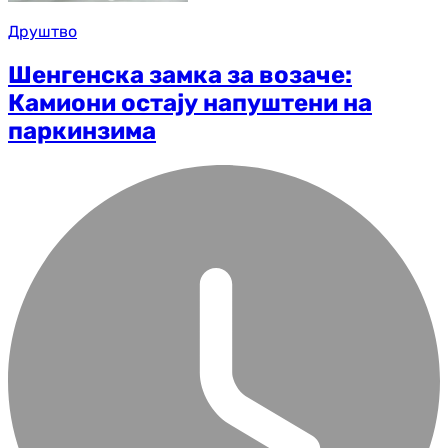
Друштво
Шенгенска замка за возаче:
Камиони остају напуштени на
паркинзима