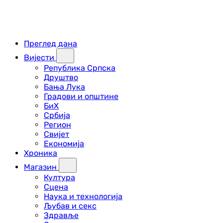
Преглед дана
Вијести
Република Српска
Друштво
Бања Лука
Градови и општине
БиХ
Србија
Регион
Свијет
Економија
Хроника
Магазин
Култура
Сцена
Наука и технологија
Љубав и секс
Здравље