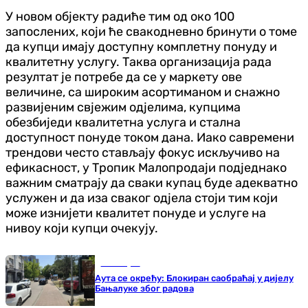
У новом објекту радиће тим од око 100
запослених, који ће свакодневно бринути о томе
да купци имају доступну комплетну понуду и
квалитетну услугу. Таква организација рада
резултат је потребе да се у маркету ове
величине, са широким асортиманом и снажно
развијеним свјежим одјелима, купцима
обезбиједи квалитетна услуга и стална
доступност понуде током дана. Иако савремени
трендови често стављају фокус искључиво на
ефикасност, у Тропик Малопродаји подједнако
важним сматрају да сваки купац буде адекватно
услужен и да иза сваког одјела стоји тим који
може изнијети квалитет понуде и услуге на
нивоу који купци очекују.
Бања Лука
Аута се окрећу: Блокиран саобраћај у дијелу
Бањалуке због радова