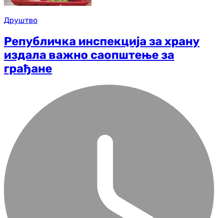
Друштво
Републичка инспекција за храну
издала важно саопштење за
грађане