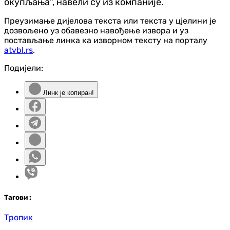
окупљања", навели су из компаније.
Преузимање дијелова текста или текста у цјелини је
дозвољено уз обавезно навођење извора и уз
постављање линка ка изворном тексту на порталу
atvbl.rs
.
Подијели:
Линк је копиран!
Таг
ови
:
Тропик