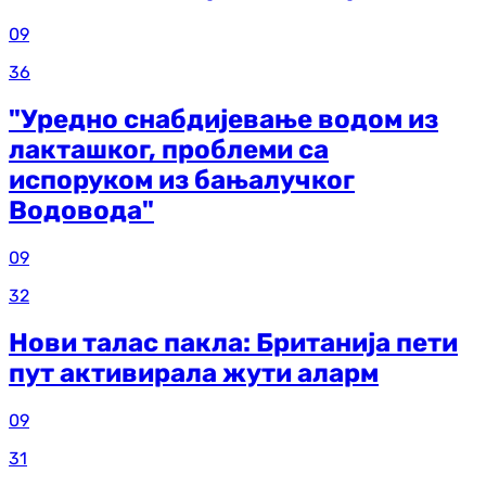
09
36
"Уредно снабдијевање водом из
лакташког, проблеми са
испоруком из бањалучког
Водовода"
09
32
Нови талас пакла: Британија пети
пут активирала жути аларм
09
31