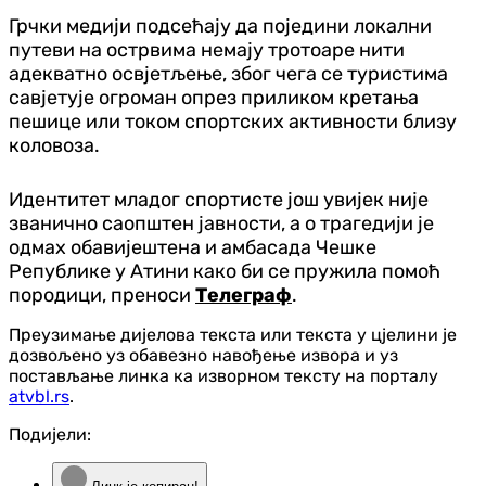
Грчки медији подсећају да поједини локални
путеви на острвима немају тротоаре нити
адекватно освјетљење, због чега се туристима
савјетује огроман опрез приликом кретања
пешице или током спортских активности близу
коловоза.
Идентитет младог спортисте још увијек није
званично саопштен јавности, а о трагедији је
одмах обавијештена и амбасада Чешке
Републике у Атини како би се пружила помоћ
породици, преноси
Телеграф
.
Преузимање дијелова текста или текста у цјелини је
дозвољено уз обавезно навођење извора и уз
постављање линка ка изворном тексту на порталу
atvbl.rs
.
Подијели: