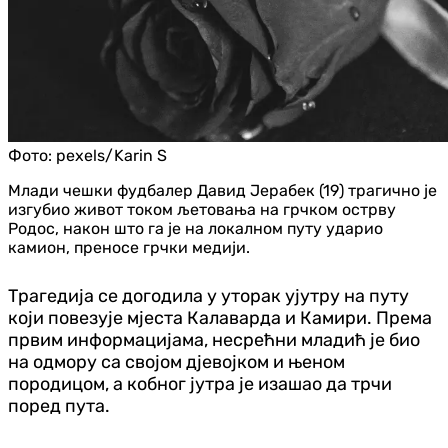
Фото:
pexels/Karin S
Млади чешки фудбалер Давид Јерабек (19) трагично је
изгубио живот током љетовања на грчком острву
Родос, након што га је на локалном путу ударио
камион, преносе грчки медији.
Трагедија се догодила у уторак ујутру на путу
који повезује мјеста Калаварда и Камири. Према
првим информацијама, несрећни младић је био
на одмору са својом дјевојком и њеном
породицом, а кобног јутра је изашао да трчи
поред пута.