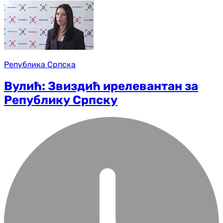
Република Српска
Вулић: Звиздић ирелевантан за
Републику Српску