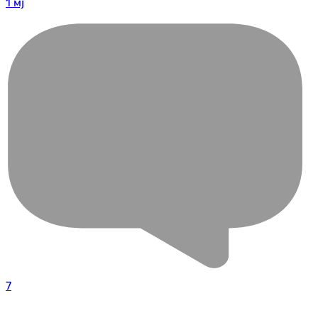
1 мј
7