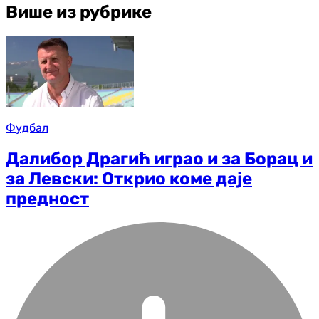
Више из рубрике
Фудбал
Далибор Драгић играо и за Борац и
за Левски: Открио коме даје
предност