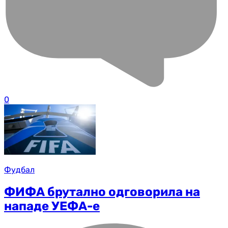
0
Фудбал
ФИФА брутално одговорила на
нападе УЕФА-е