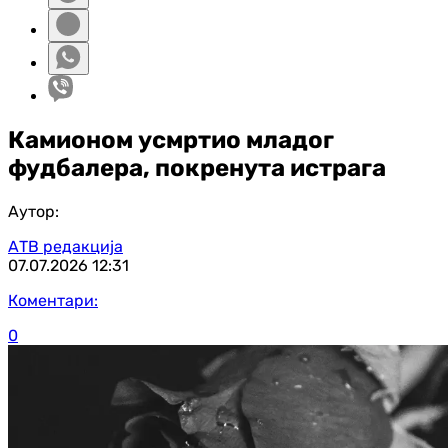
Камионом усмртио младог
фудбалера, покренута истрага
Аутор:
АТВ редакција
07.07.2026
12:31
Коментари:
0