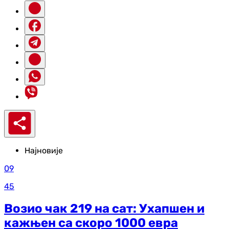
Најновије
09
45
Возио чак 219 на сат: Ухапшен и
кажњен са скоро 1000 евра