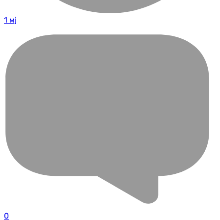
1 мј
0