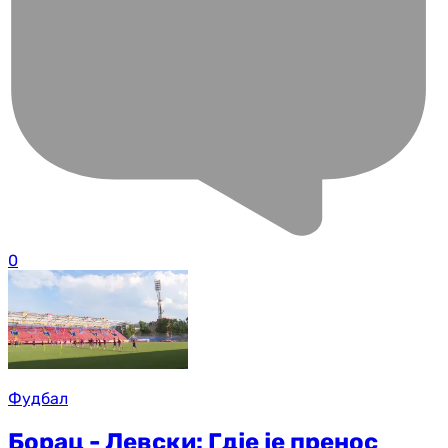
0
Фудбал
Борац - Левски: Гдје је пренос