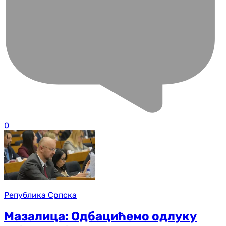
0
Република Српска
Мазалица: Одбацићемо одлуку