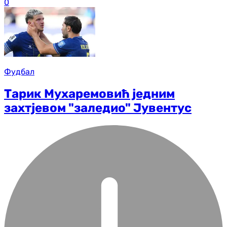
0
Фудбал
Тарик Мухаремовић једним
захтјевом "заледио" Јувентус