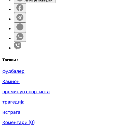
Линк је копиран!
Таг
ови
:
фудбалер
Камион
преминуо спортиста
трагедија
истрага
Коментари
(0)