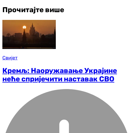
Прочитајте више
Свијет
Кремљ: Наоружавање Украјине
неће спријечити наставак СВО