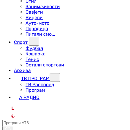
Стил
Занимљивости
Савјети
Вицеви
Ауто-мото
Породица
Питали смо...
Спорт
Фудбал
Кошарка
Тенис
Остали спортови
Архива
ТВ ПРОГРАМ
ТВ Распоред
Програм
А РАДИО
L