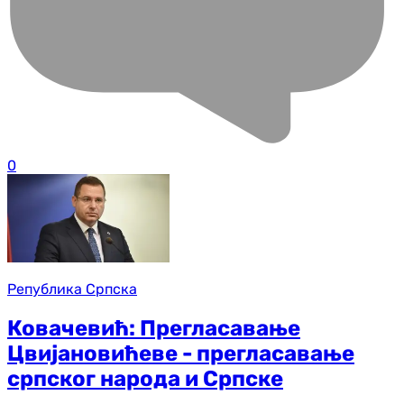
0
Република Српска
Ковачевић: Прегласавање
Цвијановићеве - прегласавање
српског народа и Српске