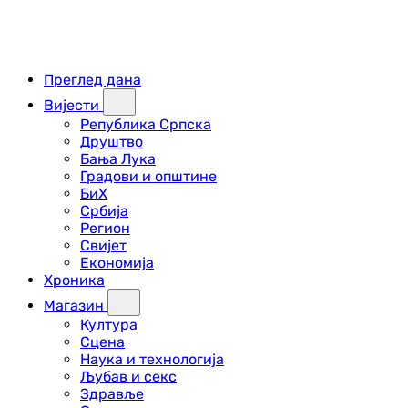
Преглед дана
Вијести
Република Српска
Друштво
Бања Лука
Градови и општине
БиХ
Србија
Регион
Свијет
Економија
Хроника
Магазин
Култура
Сцена
Наука и технологија
Љубав и секс
Здравље