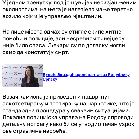
У једном тренутку, под још увијек неразјашњеним
околностима, на њега је налетјело мање теретно
возило којим је управљао мјештанин.
На лице мјеста одмах су стигле екипе хитне
помоћи и полиције, али несрећном тинејџеру
није било спаса. Љекари су по доласку могли
само да констатују смрт.
Република Српска
Вулић: Звиздић ирелевантан за Републику
Српску
Возач камиона је приведен и подвргнут
алкотестирању и тестирању на наркотике, што је
стандардна процедура у оваквим ситуацијама.
Локална полицијска управа на Родосу спроводи
детаљну истрагу како би се утврдио тачан узрок
ове стравичне несреће.