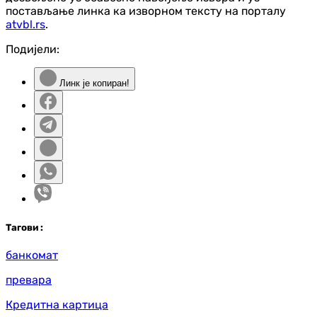
постављање линка ка изворном тексту на порталу
atvbl.rs
.
Подијели:
Линк је копиран!
Таг
ови
:
банкомат
превара
Кредитна картица