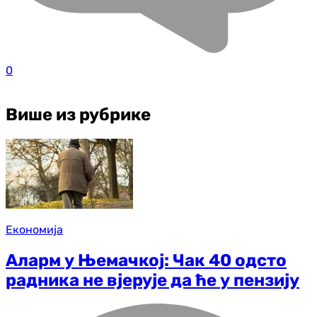
0
Више из рубрике
Економија
Аларм у Њемачкој: Чак 40 одсто
радника не вјерује да ће у пензију