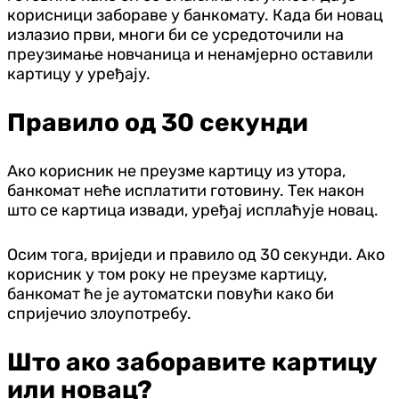
корисници забораве у банкомату. Када би новац
излазио први, многи би се усредоточили на
преузимање новчаница и ненамјерно оставили
картицу у уређају.
Правило од 30 секунди
Ако корисник не преузме картицу из утора,
банкомат неће исплатити готовину. Тек након
што се картица извади, уређај исплаћује новац.
Осим тога, вриједи и правило од 30 секунди. Ако
корисник у том року не преузме картицу,
банкомат ће је аутоматски повући како би
спријечио злоупотребу.
Што ако заборавите картицу
или новац?