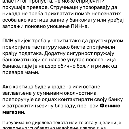
властитог пропуста, не може спријечити
покушаје преваре. Стручњаци упозоравају да
никада не треба прихватати помоћ непознатих
особа ако картица запне у банкомату или уређај
затражи поновно уношење ПИН-а.
ПИН увијек треба уносити тако да другом руком
прекријете тастатуру како бисте спријечили
крађу података. Додатну сигурност пружају
банкомати који се налазе унутар пословница
банака, гдје је надзор обично бољи и ризик од
преваре мањи.
Ако картица буде украдена или остане
заглављена у сумњивим околностима,
препоручује се одмах контактирати своју банку
и затражити њезину блокаду, преноси
Феникс
магазин.
Преузимање дијелова текста или текста у цјелини је
дозвољено уз обавезно навођење извора и уз