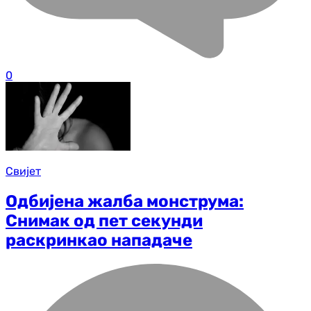
0
Свијет
Одбијена жалба монструма:
Снимак од пет секунди
раскринкао нападаче