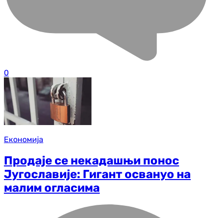
0
Економија
Продаје се некадашњи понос
Југославије: Гигант освануо на
малим огласима