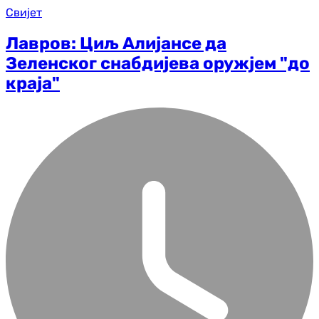
Свијет
Лавров: Циљ Алијансе да
Зеленског снабдијева оружјем "до
краја"