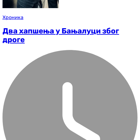
Хроника
Два хапшења у Бањалуци због
дроге