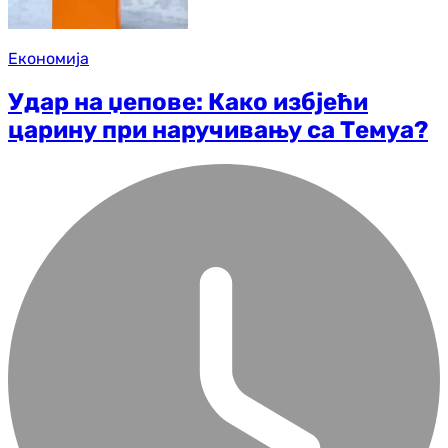
Економија
Удар на џепове: Како избјећи
царину при наручивању са Темуа?