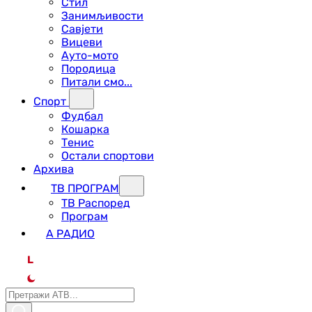
Стил
Занимљивости
Савјети
Вицеви
Ауто-мото
Породица
Питали смо...
Спорт
Фудбал
Кошарка
Тенис
Остали спортови
Архива
ТВ ПРОГРАМ
ТВ Распоред
Програм
А РАДИО
L