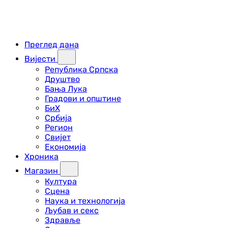
Преглед дана
Вијести
Република Српска
Друштво
Бања Лука
Градови и општине
БиХ
Србија
Регион
Свијет
Економија
Хроника
Магазин
Култура
Сцена
Наука и технологија
Љубав и секс
Здравље