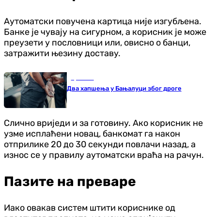
Аутоматски повучена картица није изгубљена.
Банке је чувају на сигурном, а корисник је може
преузети у пословници или, овисно о банци,
затражити њезину доставу.
Хроника
Два хапшења у Бањалуци због дроге
Слично вриједи и за готовину. Ако корисник не
узме исплаћени новац, банкомат га након
отприлике 20 до 30 секунди повлачи назад, а
износ се у правилу аутоматски враћа на рачун.
Пазите на преваре
Иако овакав систем штити кориснике од