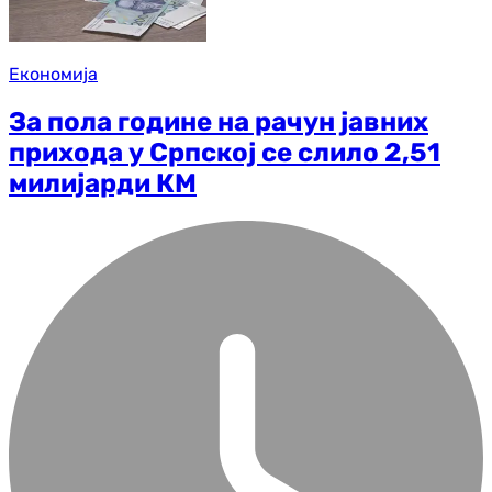
Економија
За пола године на рачун јавних
прихода у Српској се слило 2,51
милијарди КМ