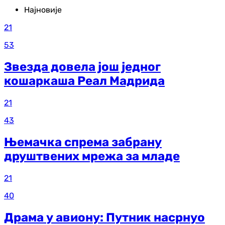
Најновије
21
53
Звезда довела још једног
кошаркаша Реал Мадрида
21
43
Њемачка спрема забрану
друштвених мрежа за младе
21
40
Драма у авиону: Путник насрнуо