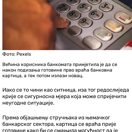
Фото:
Pexels
Већина корисника банкомата примјетила је да се
након подизања готовине прво враћа банковна
картица, а тек потом излази новац.
Иако се то чини као ситница, иза тог редослиједа
крије се сигурносна мјера која може спријечити
неугодне ситуације.
Према објашњењу стручњака из њемачког
банкарског сектора, картица се враћа прије
готовине како би се смањила могућност да је