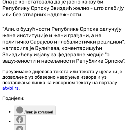
Она је констатовала да је јасно какву би
Републику Српску Звиздић желио - што слабију
или без стварних надлежности.
"Али, о будућности Републике Српске одлучују
њене институције и њени грађани, а не
политичко Сарајево и глобалистички рецидиви",
нагласила је Вулићева, коментаришући
Звиздићеву изјаву за федералне медије "о
задужености и насељености Републике Српске".
Преузимање дијелова текста или текста у цјелини је
дозвољено уз обавезно навођење извора и уз
постављање линка ка изворном тексту на порталу
atvbl.rs
.
Подијели:
Линк је копиран!