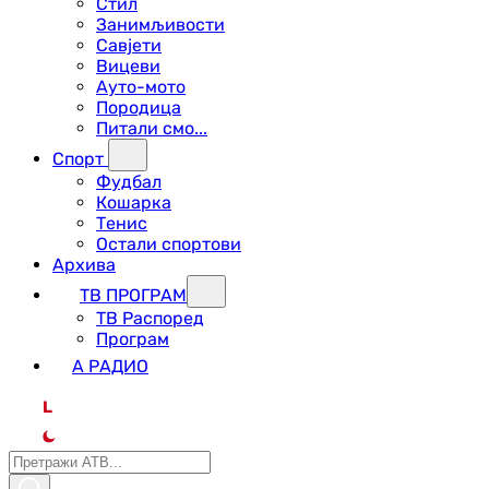
Стил
Занимљивости
Савјети
Вицеви
Ауто-мото
Породица
Питали смо...
Спорт
Фудбал
Кошарка
Тенис
Остали спортови
Архива
ТВ ПРОГРАМ
ТВ Распоред
Програм
А РАДИО
L