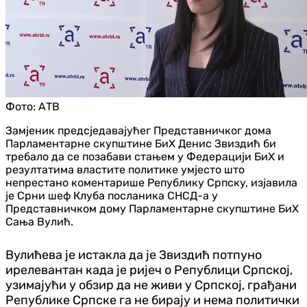
Фото:
АТВ
Замјеник предсједавајућег Представничког дома
Парламентарне скупштине БиХ Денис Звиздић би
требало да се позабави стањем у Федерацији БиХ и
резултатима властите политике умјесто што
непрестано коментарише Републику Српску, изјавила
је Срни шеф Клуба посланика СНСД-а у
Представничком дому Парламентарне скупштине БиХ
Сања Вулић.
Вулићева је истакла да је Звиздић потпуно
ирелевантан када је ријеч о Републици Српској,
узимајући у обзир да не живи у Српској, грађани
Републике Српске га не бирају и нема политички