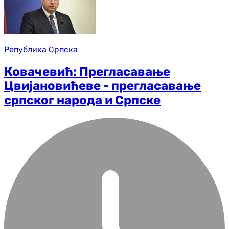
Република Српска
Ковачевић: Прегласавање
Цвијановићеве - прегласавање
српског народа и Српске