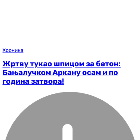
Хроника
Жртву тукао шпицом за бетон:
Бањалучком Аркану осам и по
година затвора!