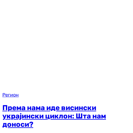
Регион
Према нама иде висински
украјински циклон: Шта нам
доноси?