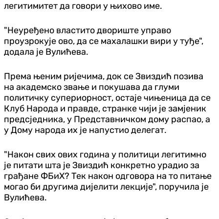
легитимитет да говори у њихово име.
"Неуређено властито двориште управо
проузрокује ово, да се махалашки вири у туђе",
додала је Вулићева.
Према њеним ријечима, док се Звиздић позива
на академско звање и покушава да глуми
политичку супериорност, остаје чињеница да се
Клуб Народа и правде, странке чији је замјеник
предсједника, у Представничком дому распао, а
у Дому народа их је напустио делегат.
"Након свих ових година у политици легитимно
је питати шта је Звиздић конкретно урадио за
грађане ФБиХ? Тек након одговора на то питање
могао би другима дијелити лекције", поручила је
Вулићева.