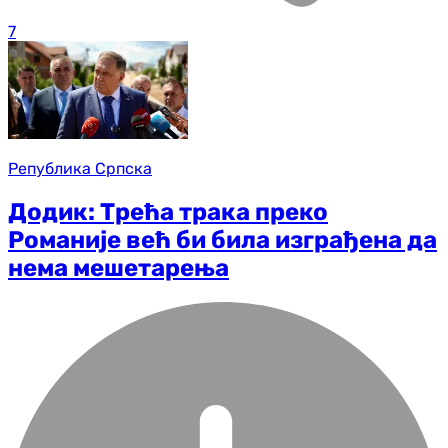
7
Република Српска
Додик: Трећа трака преко
Романије већ би била изграђена да
нема мешетарења