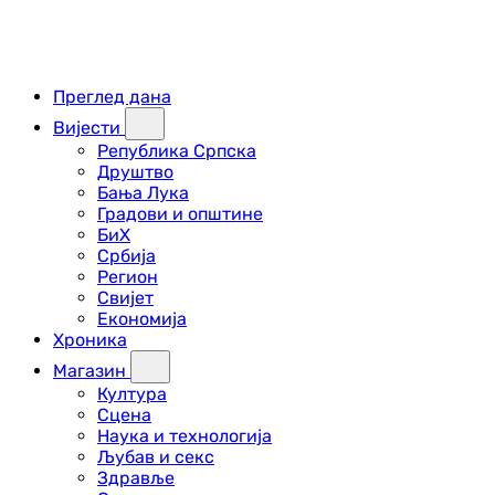
Преглед дана
Вијести
Република Српска
Друштво
Бања Лука
Градови и општине
БиХ
Србија
Регион
Свијет
Економија
Хроника
Магазин
Култура
Сцена
Наука и технологија
Љубав и секс
Здравље