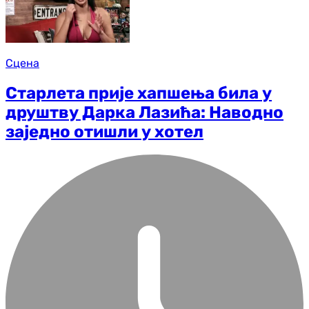
Сцена
Старлета прије хапшења била у
друштву Дарка Лазића: Наводно
заједно отишли у хотел