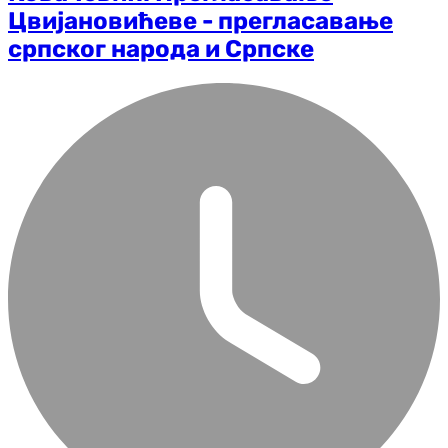
Цвијановићеве - прегласавање
српског народа и Српске