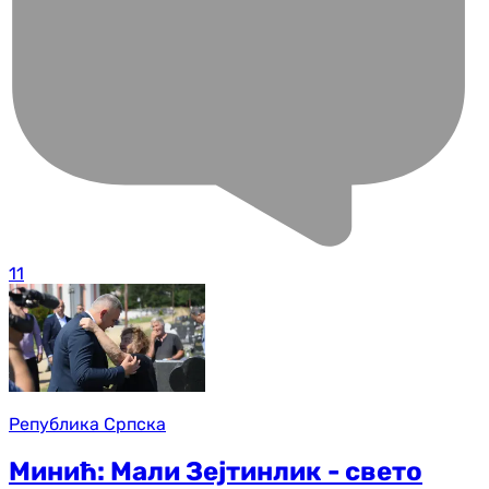
11
Република Српска
Минић: Мали Зејтинлик - свето