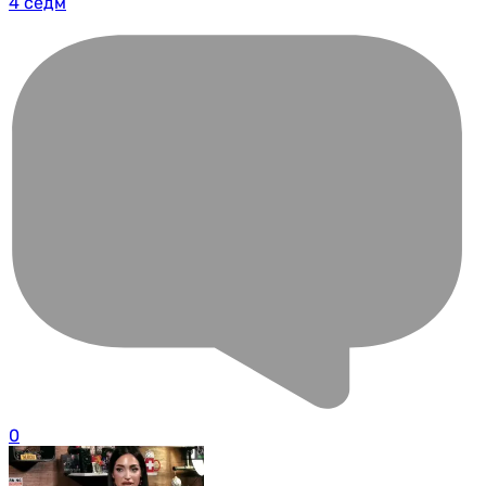
4 седм
0