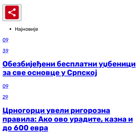
Најновије
09
39
Обезбијеђени бесплатни уџбеници
за све основце у Српској
09
29
Црногорци увели ригорозна
правила: Ако ово урадите, казна и
до 600 евра