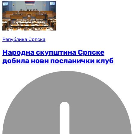
Република Српска
Народна скупштина Српске
добила нови посланички клуб