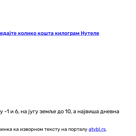
ледајте колико кошта килограм Нутеле
-1 и 6, на југу земље до 10, а највиша дневна
линка ка изворном тексту на порталу
atvbl.rs
.