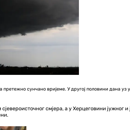
 претежно сунчано вријеме. У другој половини дана уз у
 и сјевероисточног смјера, а у Херцеговини јужног 
ени.