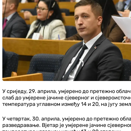
У сриједу, 29. априла, умјерено до претежно облач
слаб до умјерене јачине сјеверног и сјевероисточн
температура углавном између 14 и 20, на југу зем
У четвртак, 30. априла, умјерено до претежно об
разведравање. Вјетар је умјерене јачине сјеверно