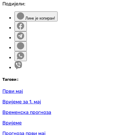
Подијели:
Линк је копиран!
Таг
ови
:
Први мај
Вријеме за 1. мај
Временска прогноза
Вријеме
Прогноза први мај