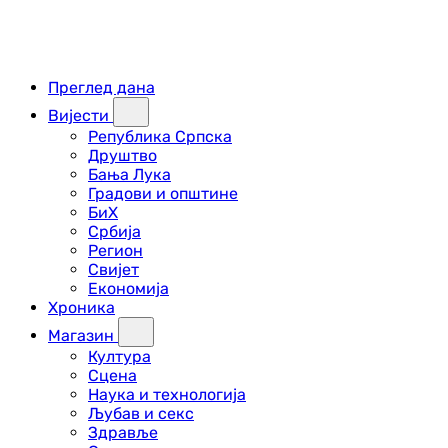
Преглед дана
Вијести
Република Српска
Друштво
Бања Лука
Градови и општине
БиХ
Србија
Регион
Свијет
Економија
Хроника
Магазин
Култура
Сцена
Наука и технологија
Љубав и секс
Здравље