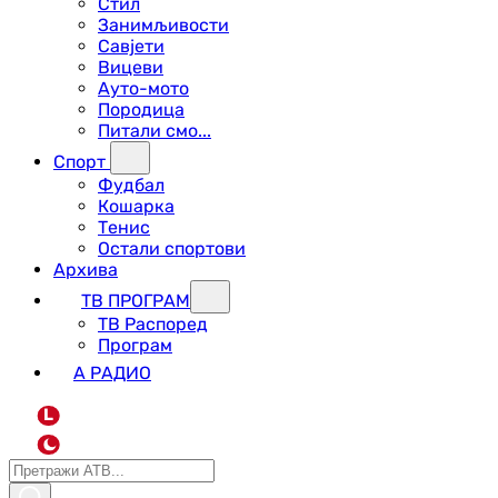
Стил
Занимљивости
Савјети
Вицеви
Ауто-мото
Породица
Питали смо...
Спорт
Фудбал
Кошарка
Тенис
Остали спортови
Архива
ТВ ПРОГРАМ
ТВ Распоред
Програм
А РАДИО
L