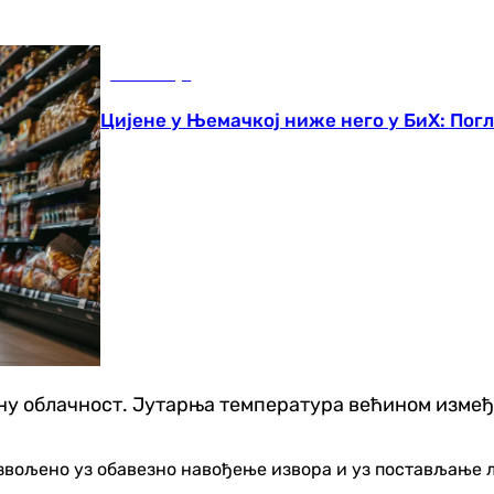
Економија
Цијене у Њемачкој ниже него у БиХ: Пог
рену облачност. Јутарња температура већином између 
озвољено уз обавезно навођење извора и уз постављање 