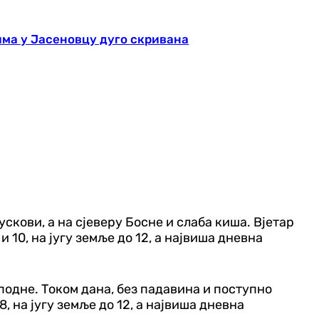
има у Јасеновцу дуго скривана
ускови, а на сјеверу Босне и слаба киша. Вјетар
 10, на југу земље до 12, а највиша дневна
подне. Током дана, без падавина и поступно
, на југу земље до 12, а највиша дневна