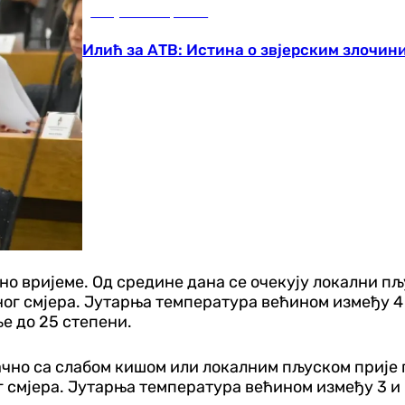
Република Српска
Илић за АТВ: Истина о звјерским злочин
но вријеме. Од средине дана се очекују локални пљ
ог смјера. Јутарња температура већином између 4 и
ље до 25 степени.
лачно са слабом кишом или локалним пљуском прије 
г смјера. Јутарња температура већином између 3 и 8