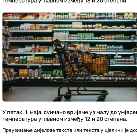
температура углавном између 13 и 20 степени.
У петак, 1. маја, сунчано вријеме уз малу до умје
температура углавном између 12 и 20 степена.
Преузимање дијелова текста или текста у цјелини је д