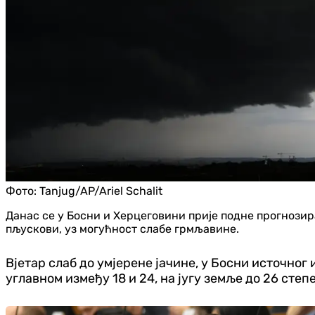
Фото:
Tanjug/AP/Ariel Schalit
Данас се у Босни и Херцеговини прије подне прогнозира
пљускови, уз могућност слабе грмљавине.
Вјетар слаб до умјерене јачине, у Босни источног
углавном између 18 и 24, на југу земље до 26 степ