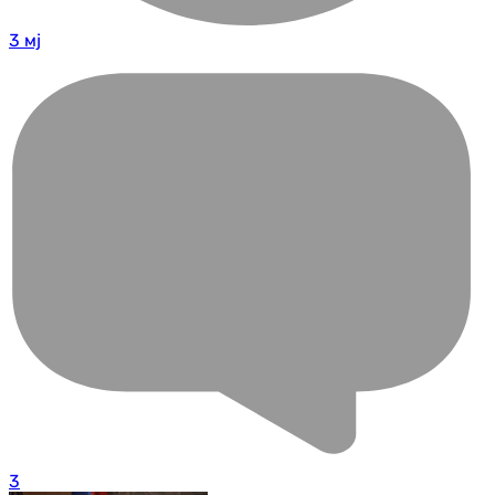
3 мј
3