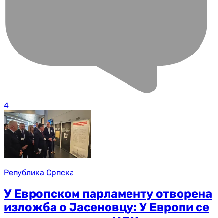
4
Република Српска
У Европском парламенту отворена
изложба о Јасеновцу: У Европи се