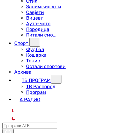
Стил
Занимљивости
Савјети
Вицеви
Ауто-мото
Породица
Питали смо...
Спорт
Фудбал
Кошарка
Тенис
Остали спортови
Архива
ТВ ПРОГРАМ
ТВ Распоред
Програм
А РАДИО
L