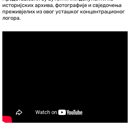
историјских архива, фотографије и свједочења
преживјелих из овог усташког концентрационог
логора.