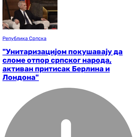
Република Српска
"Унитаризацијом покушавају да
сломе отпор српског народа,
активан притисак Берлина и
Лондона"