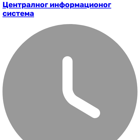
Централног информационог
система