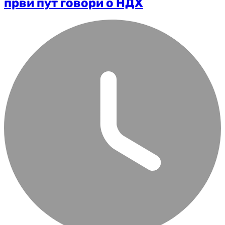
први пут говори о НДХ