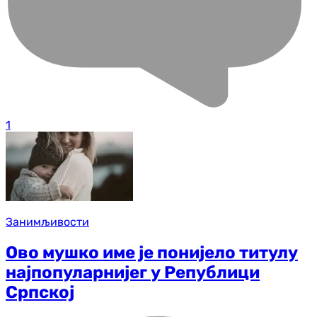
1
Занимљивости
Ово мушко име је понијело титулу
најпопуларнијег у Републици
Српској