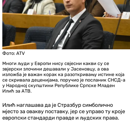
Фото:
ATV
Многи људи у Европи нису свјесни какви су се
звјерски злочини дешавали у Јасеновцу, а ова
изложба је важан корак ка разоткривању истине која
се скривала деценијама, поручио је посланик СНСД-а
у Народној скупштини Републике Српске Младен
Илић за АТВ.
Илић наглашава да је Стразбур симболично
мјесто за овакву поставку, јер се управо ту кроје
европски стандарди правде и људских права.