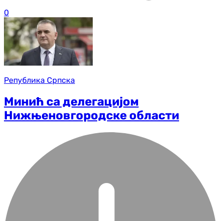
0
Република Српска
Минић са делегацијом
Нижњеновгородске области