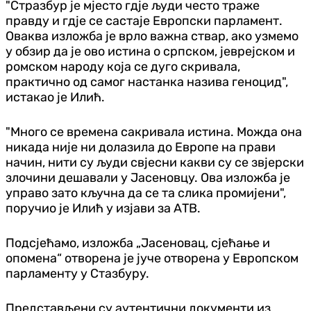
"Стразбур је мјесто гдје људи често траже
правду и гдје се састаје Европски парламент.
Оваква изложба је врло важна ствар, ако узмемо
у обзир да је ово истина о српском, јеврејском и
ромском народу која се дуго скривала,
практично од самог настанка назива геноцид",
истакао је Илић.
"Много се времена сакривала истина. Можда она
никада није ни долазила до Европе на прави
начин, нити су људи свјесни какви су се звјерски
злочини дешавали у Јасеновцу. Ова изложба је
управо зато кључна да се та слика промијени",
поручио је Илић у изјави за АТВ.
Подсјећамо, изложба „Јасеновац, сјећање и
опомена“ отворена је јуче отворена у Европском
парламенту у Стазбуру.
Представљени су аутентични документи из