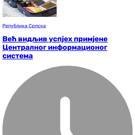
Република Српска
Већ видљив успјех примјене
Централног информационог
система