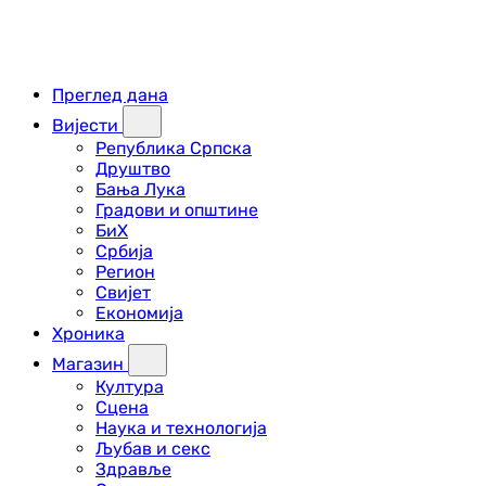
Преглед дана
Вијести
Република Српска
Друштво
Бања Лука
Градови и општине
БиХ
Србија
Регион
Свијет
Економија
Хроника
Магазин
Култура
Сцена
Наука и технологија
Љубав и секс
Здравље