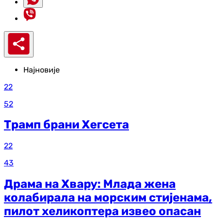
Најновије
22
52
Трамп брани Хегсета
22
43
Драма на Хвару: Млада жена
колабирала на морским стијенама,
пилот хеликоптера извео опасан