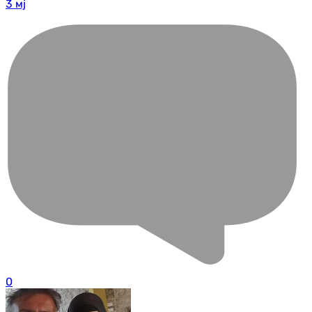
3 мј
0