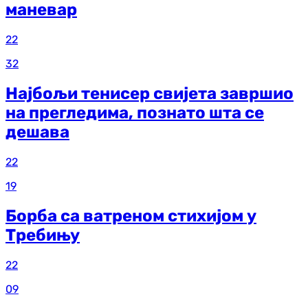
маневар
22
32
Најбољи тенисер свијета завршио
на прегледима, познато шта се
дешава
22
19
Борба са ватреном стихијом у
Требињу
22
09