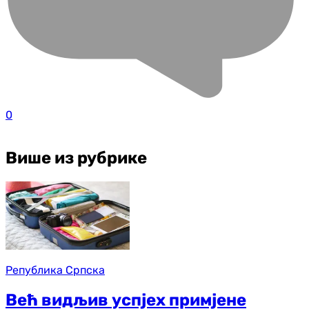
0
Више из рубрике
Република Српска
Већ видљив успјех примјене