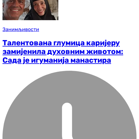
Занимљивости
Талентована глумица каријеру
замијенила духовним животом:
Сада је игуманија манастира