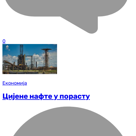
0
Економија
Цијене нафте у порасту