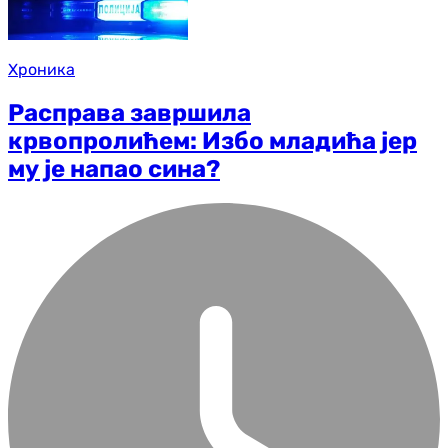
Хроника
Расправа завршила
крвопролићем: Избо младића јер
му је напао сина?