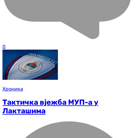
0
Хроника
Тактичка вјежба МУП-а у
Лакташима