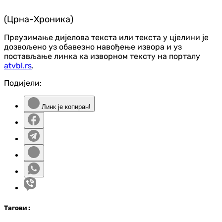
(Црна-Хроника)
Преузимање дијелова текста или текста у цјелини је
дозвољено уз обавезно навођење извора и уз
постављање линка ка изворном тексту на порталу
atvbl.rs
.
Подијели:
Линк је копиран!
Таг
ови
: