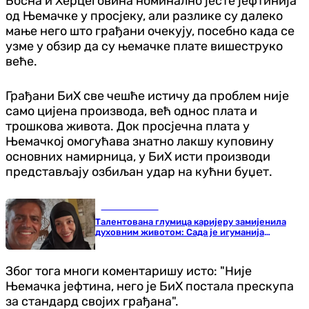
Босна и Херцеговина номинално јесте јефтинија
од Њемачке у просјеку, али разлике су далеко
мање него што грађани очекују, посебно када се
узме у обзир да су њемачке плате вишеструко
веће.
Грађани БиХ све чешће истичу да проблем није
само цијена производа, већ однос плата и
трошкова живота. Док просјечна плата у
Њемачкој омогућава знатно лакшу куповину
основних намирница, у БиХ исти производи
представљају озбиљан удар на кућни буџет.
Занимљивости
Талентована глумица каријеру замијенила
духовним животом: Сада је игуманија
манастира
Због тога многи коментаришу исто: "Није
Њемачка јефтина, него је БиХ постала прескупа
за стандард својих грађана".