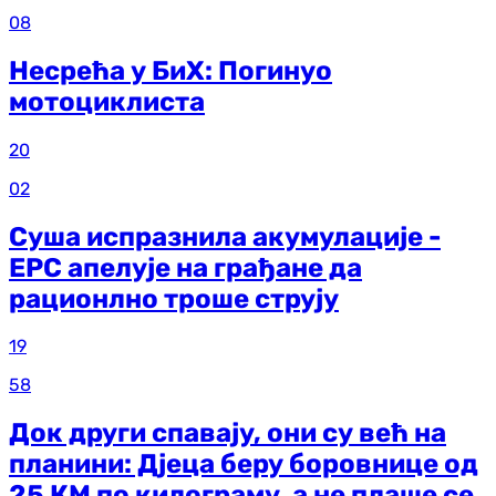
08
Несрећа у БиХ: Погинуо
мотоциклиста
20
02
Суша испразнила акумулације -
ЕРС апелује на грађане да
рационлно троше струју
19
58
Док други спавају, они су већ на
планини: Дјеца беру боровнице од
25 КМ по килограму, а не плаше се