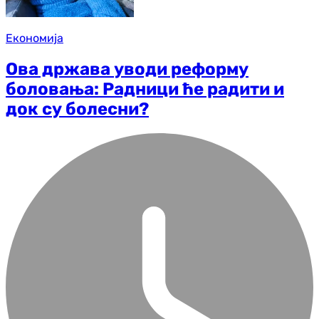
Економија
Ова држава уводи реформу
боловања: Радници ће радити и
док су болесни?