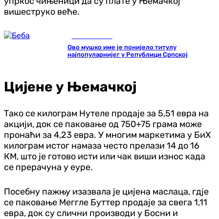
упркос чињеници да су плате у Њемачкој
вишеструко веће.
Занимљивости
Ово мушко име је понијело титулу
најпопуларнијег у Републици Српској
Цијене у Њемачкој
Тако се килограм Нутеле продаје за 5,51 евра на
акцији, док се паковање од 750+75 грама може
пронаћи за 4,23 евра. У многим маркетима у БиХ
килограм истог намаза често прелази 14 до 16
КМ, што је готово исти или чак виши износ када
се прерачуна у еуре.
Посебну пажњу изазвала је цијена маслаца, гдје
се паковање Меггле Буттер продаје за свега 1,11
евра, док су слични производи у Босни и