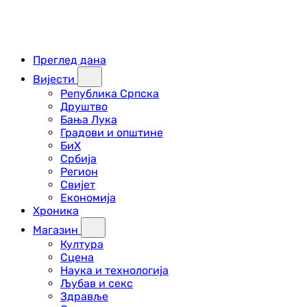
Преглед дана
Вијести
Република Српска
Друштво
Бања Лука
Градови и општине
БиХ
Србија
Регион
Свијет
Економија
Хроника
Магазин
Култура
Сцена
Наука и технологија
Љубав и секс
Здравље