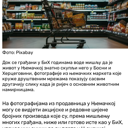
Фото:
Pixabay
Док се грађани у БиХ годинама воде мишљу да је
живот у Њемачкој знатно скупљи него у Босни и
Херцеговини, фотографије из њемачких маркета које
круже друштвеним мрежама показују сасвим
другачију слику када је ријеч о основним животним
намирницама.
На фотографијама из продавница у Њемачкој
могу се видјети акцијске и редовне цијене
бројних производа које су, према мишљењу
многих грађана, ниже или готово исте као у БиХ,