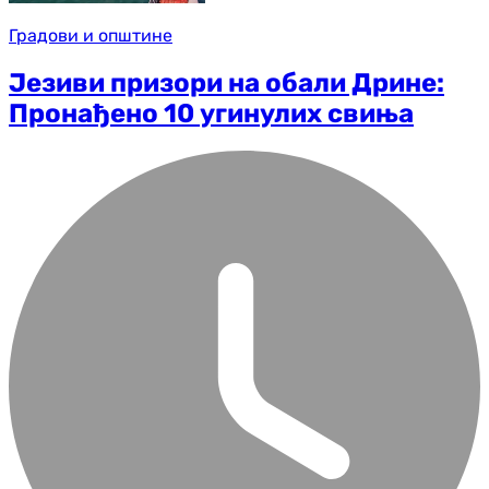
Градови и општине
Језиви призори на обали Дрине:
Пронађено 10 угинулих свиња