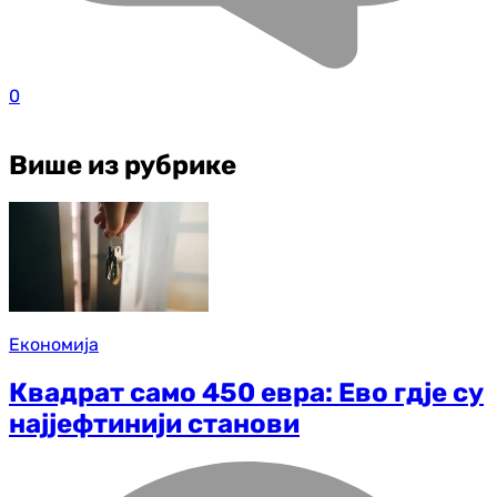
0
Више из рубрике
Економија
Квадрат само 450 евра: Ево гдје су
најјефтинији станови