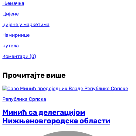
Њемачка
Цијене
цијене у маркетима
Намирнице
нутела
Коментари
(0)
Прочитајте више
Република Српска
Минић са делегацијом
Нижњеновгородске области