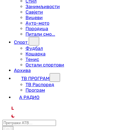
Стил
Занимљивости
Савјети
Вицеви
Ауто-мото
Породица
Питали смо...
Спорт
Фудбал
Кошарка
Тенис
Остали спортови
Архива
ТВ ПРОГРАМ
ТВ Распоред
Програм
А РАДИО
L