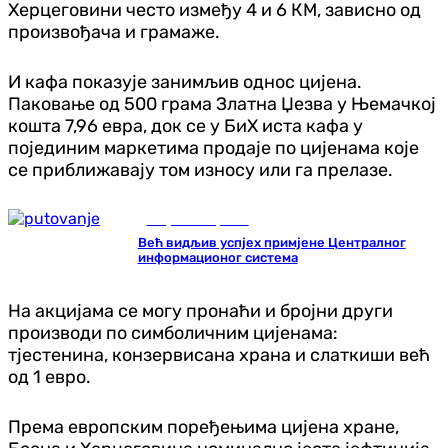
Херцеговини често између 4 и 6 КМ, зависно од
произвођача и грамаже.
И кафа показује занимљив однос цијена.
Паковање од 500 грама Златна Џезва у Њемачкој
кошта 7,96 евра, док се у БиХ иста кафа у
појединим маркетима продаје по цијенама које
се приближавају том износу или га прелазе.
Република Српска
Већ видљив успјех примјене Централног
информационог система
На акцијама се могу пронаћи и бројни други
производи по симболичним цијенама:
тјестенина, конзервисана храна и слаткиши већ
од 1 евро.
Према европским поређењима цијена хране,