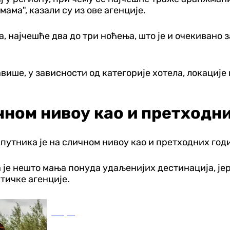
мама", казали су из ове агенције.
а, најчешће два до три ноћења, што је и очекивано
авише, у зависности од категорије хотела, локације 
чном нивоу као и претходн
тника је на сличном нивоу као и претходних год
 је нешто мања понуда удаљенијих дестинација, јер
тичке агенције.
Свијет