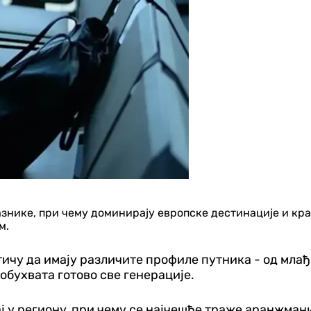
разнике, при чему доминирају европске дестинације и кр
м.
тичу да имају различите профиле путника - од млађ
обухвата готово све генерације.
ј у региону, при чему се најчешће траже аранжман