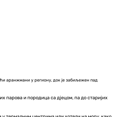
аћи аранжмани у региону, док је забиљежен пад
их парова и породица са дјецом, па до старијих
и у термалним центрима или хотели на мору, како