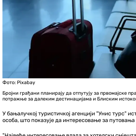
Фото:
Pixabay
Бројни грађани планирају да отпутују за првомајске п
потражње за далеким дестинацијама и Блиским истоко
У бањалучкој туристичкој агенцији "Унис турс" ис
особа, што показује да интересовање за путовања 
"Највеће интересовање влада за хотелски смјешта