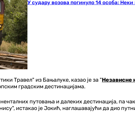
У судару возова погинуло 14 особа: Нек
ики Травел" из Бањалуке, казао је за "
Независне 
опским градским дестинацијама.
ненталних путовања и далеких дестинација, па чак
унису", истакао је Јокић, наглашавајући да дио пут