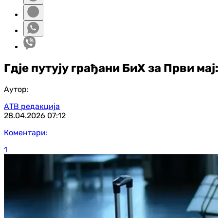
Гдје путују грађани БиХ за Први мај
Аутор:
АТВ редакција
28.04.2026
07:12
Коментари:
1