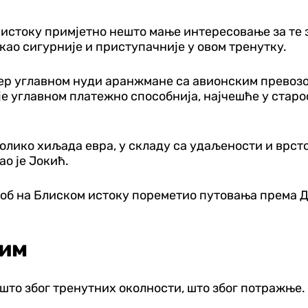
ом истоку примјетно нешто мање интересовање за те
као сигурније и приступачније у овом тренутку.
 јер углавном нуди аранжмане са авионским превозо
је углавном платежно способнија, најчешће у старос
олико хиљада евра, у складу са удаљености и врст
о је Јокић.
укоб на Блиском истоку пореметио путовања према Д
Рим
то због тренутних околности, што због потражње. 