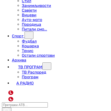
Стил
Занимљивости
Савјети
Вицеви
Ауто-мото
Породица
Питали смо...
Спорт
Фудбал
Кошарка
Тенис
Остали спортови
Архива
ТВ ПРОГРАМ
ТВ Распоред
Програм
А РАДИО
L