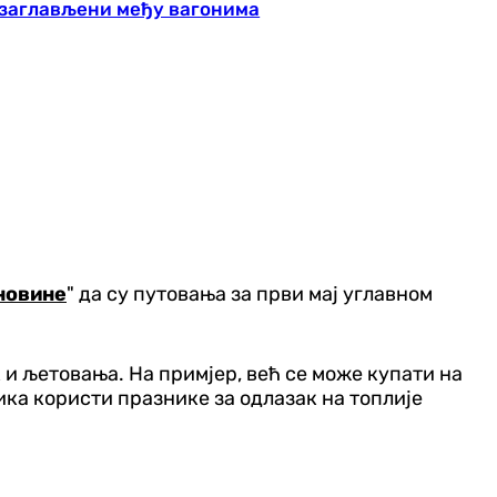
и заглављени међу вагонима
новине
" да су путовања за први мај углавном
 и љетовања. На примјер, већ се може купати на
ника користи празнике за одлазак на топлије