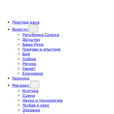
Преглед дана
Вијести
Република Српска
Друштво
Бања Лука
Градови и општине
БиХ
Србија
Регион
Свијет
Економија
Хроника
Магазин
Култура
Сцена
Наука и технологија
Љубав и секс
Здравље