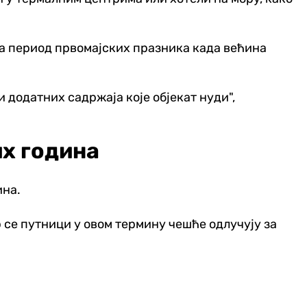
 за период првомајских празника када већина
и додатних садржаја које објекат нуди",
их година
ина.
 се путници у овом термину чешће одлучују за