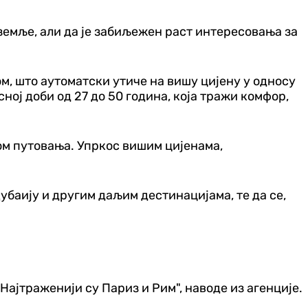
 земље, али да је забиљежен раст интересовања за
м, што аутоматски утиче на вишу цијену у односу
ној доби од 27 до 50 година, која тражи комфор,
ом путовања. Упркос вишим цијенама,
убаију и другим даљим дестинацијама, те да се,
Најтраженији су Париз и Рим", наводе из агенције.