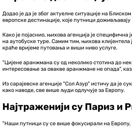
Додао је да је због актуелне ситуације на Блиск
европске дестинације, које путници доживљавају 
Како је појаснио, њихова агенција је специфична
на аутобуске туре. Самим тим, њихова клијентела 
краће вријеме путовања и виши ниво услуге.
"Цијене аранжмана су од неколико стотина до нек
интересовање за овакве аранжмане не опада", каза
Из сарајевске агенције "Сол Азур" истичу да је с
како наводе, све више људи одлучује за Европу.
Најтраженији су Париз и 
"Наши путници су се више фокусирали на Европу, ш