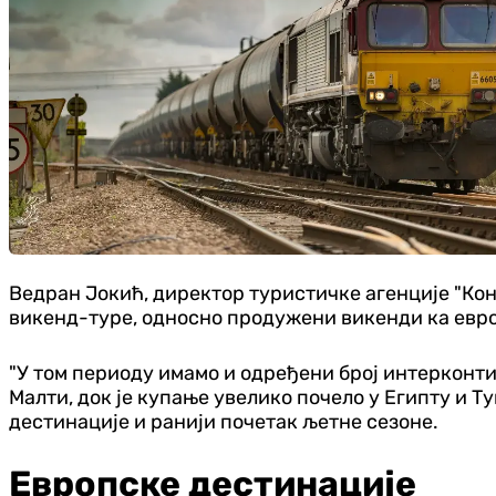
Ведран Јокић, директор туристичке агенције "Конт
викенд-туре, односно продужени викенди ка евр
"У том периоду имамо и одређени број интерконти
Малти, док је купање увелико почело у Египту и Т
дестинације и ранији почетак љетне сезоне.
Европске дестинације