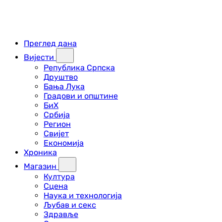
Преглед дана
Вијести
Република Српска
Друштво
Бања Лука
Градови и општине
БиХ
Србија
Регион
Свијет
Економија
Хроника
Магазин
Култура
Сцена
Наука и технологија
Љубав и секс
Здравље