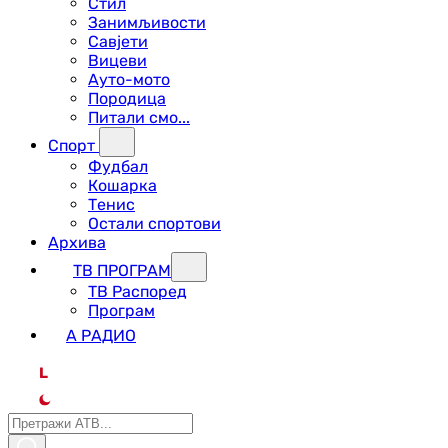
Стил
Занимљивости
Савјети
Вицеви
Ауто-мото
Породица
Питали смо...
Спорт
Фудбал
Кошарка
Тенис
Остали спортови
Архива
ТВ ПРОГРАМ
ТВ Распоред
Програм
А РАДИО
L