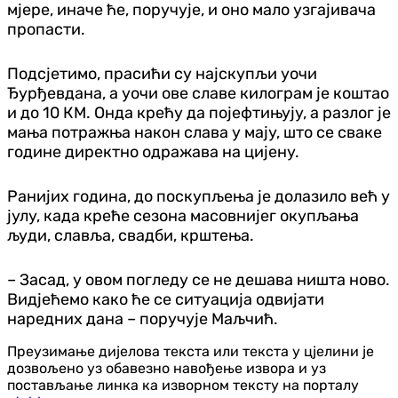
мјере, иначе ће, поручује, и оно мало узгајивача
пропасти.
Подсјетимо, прасићи су најскупљи уочи
Ђурђевдана, а уочи ове славе килограм је коштао
и до 10 КМ. Онда крећу да појефтињују, а разлог је
мања потражња након слава у мају, што се сваке
године директно одражава на цијену.
Ранијих година, до поскупљења је долазило већ у
јулу, када креће сезона масовнијег окупљања
људи, славља, свадби, крштења.
– Засад, у овом погледу се не дешава ништа ново.
Видјећемо како ће се ситуација одвијати
наредних дана – поручује Маљчић.
Преузимање дијелова текста или текста у цјелини је
дозвољено уз обавезно навођење извора и уз
постављање линка ка изворном тексту на порталу