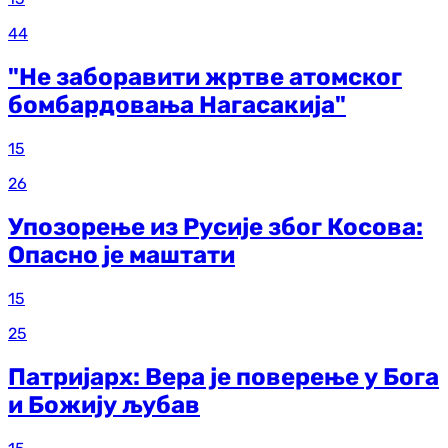
44
"Не заборавити жртве атомског
бомбардовања Нагасакија"
15
26
Упозорење из Русије због Косова:
Опасно је маштати
15
25
Патријарх: Вера је поверење у Бога
и Божију љубав