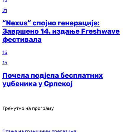
15
21
“Nexus“ спојио генерације:
Завршено 14. издање Freshwave
фестивала
15
15
Почела подјела бесплатних
уџбеника у Српској
Тренутно на програму
Стање на граничним прелазима