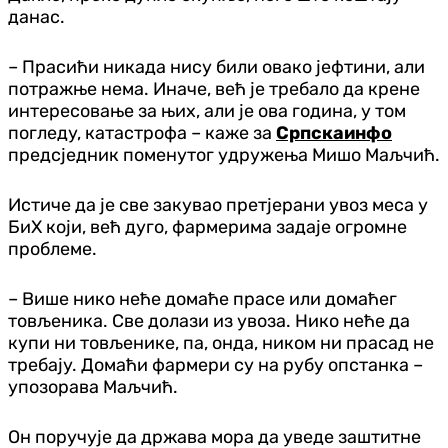
данас.
– Прасићи никада нису били овако јефтини, али
потражње нема. Иначе, већ је требало да крене
интересовање за њих, али је ова година, у том
погледу, катастрофа – каже за
Српскаинфо
предсједник поменутог удружења Мишо Маљчић.
Истиче да је све закувао претјерани увоз меса у
БиХ који, већ дуго, фармерима задаје огромне
проблеме.
– Више нико неће домаће прасе или домаћег
товљеника. Све долази из увоза. Нико неће да
купи ни товљенике, па, онда, ником ни прасад не
требају. Домаћи фармери су на рубу опстанка –
упозорава Маљчић.
Он поручује да држава мора да уведе заштитне