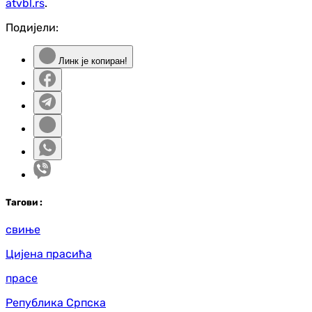
atvbl.rs
.
Подијели:
Линк је копиран!
Таг
ови
:
свиње
Цијена прасића
прасе
Република Српска