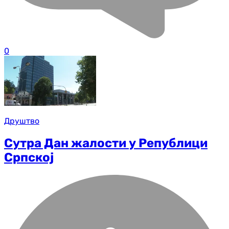
0
Друштво
Сутра Дан жалости у Републици
Српској