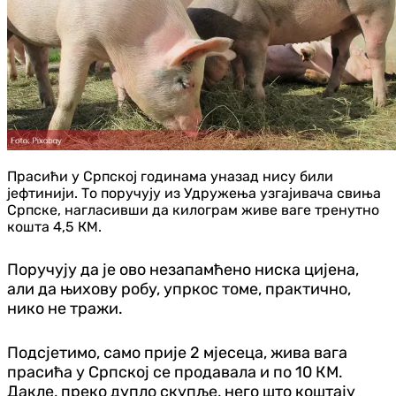
Прасићи у Српској годинама уназад нису били
јефтинији. То поручују из Удружења узгајивача свиња
Српске, нагласивши да килограм живе ваге тренутно
кошта 4,5 КМ.
Поручују да је ово незапамћено ниска цијена,
али да њихову робу, упркос томе, практично,
нико не тражи.
Подсјетимо, само прије 2 мјесеца, жива вага
прасића у Српској се продавала и по 10 КМ.
Дакле, преко дупло скупље, него што коштају