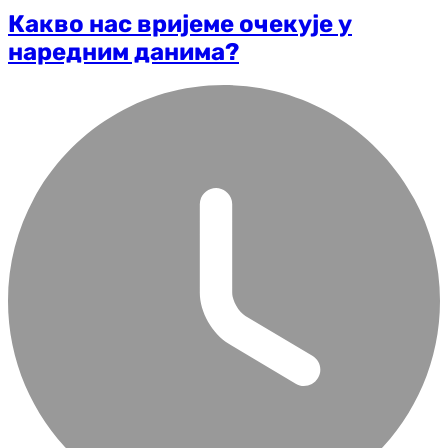
Какво нас вријеме очекује у
наредним данима?