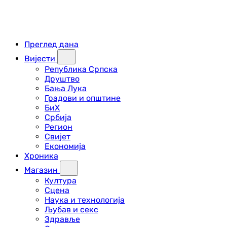
Преглед дана
Вијести
Република Српска
Друштво
Бања Лука
Градови и општине
БиХ
Србија
Регион
Свијет
Економија
Хроника
Магазин
Култура
Сцена
Наука и технологија
Љубав и секс
Здравље