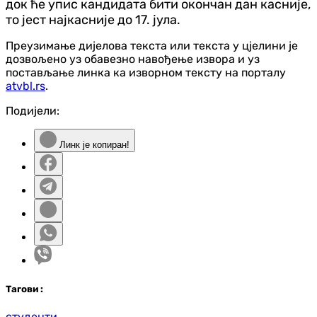
док ће упис кандидата бити окончан дан касније,
то јест најкасније до 17. јула.
Преузимање дијелова текста или текста у цјелини је
дозвољено уз обавезно навођење извора и уз
постављање линка ка изворном тексту на порталу
atvbl.rs
.
Подијели:
Линк је копиран!
Таг
ови
:
студенти