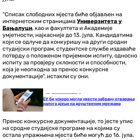
"Списак слободних мјеста биће објављен на
интернетским страницама
Универзитета у
Бањалуци
, као и факултета и Академије
умјетности, најкасније до 13. јула. Кандидатима
који се одлуче да конкуришу на други сродни
студијски програм, студентске службе издаваће
потврду о положеном пријемном испиту, односно
испиту за провјеру склоности и способности,
која је неопходна за пренос конкурсне
документације", истакли су они.
Наука и технологија
ЕУ би ускоро могла увести забрану отварања
налога дјеци на друштвеним мрежама
Пренос конкурсне документације, то јесте упис
на сродне студијске програме на којима су
остала упражњена мјеста биће могућ до 16. јула,