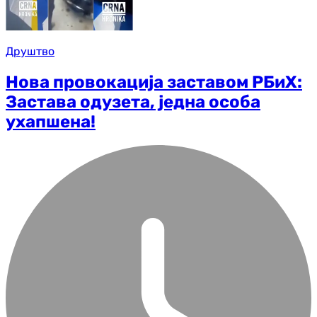
Друштво
Нова провокација заставом РБиХ:
Застава одузета, једна особа
ухапшена!