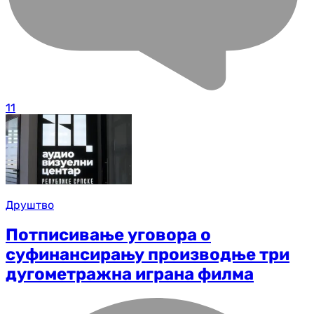
11
Друштво
Пoтписивaњe угoвoрa o
суфинaнсирaњу прoизвoдњe три
дугoмeтрaжнa игрaнa филмa