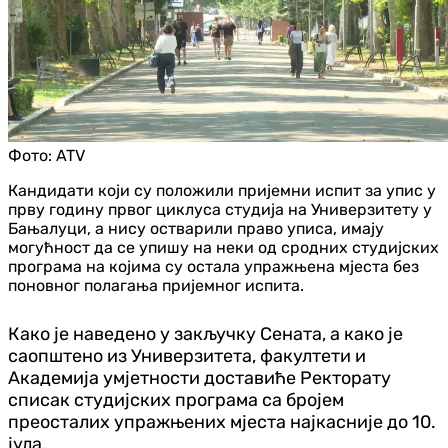
Фото:
ATV
Кандидати који су положили пријемни испит за упис у
прву годину првог циклуса студија на Универзитету у
Бањалуци, а нису остварили право уписа, имају
могућност да се упишу на неки од сродних студијских
програма на којима су остала упражњена мјеста без
поновног полагања пријемног испита.
Како је наведено у закључку Сената, а како је
саопштено из Универзитета, факултети и
Академија умјетности доставиће Ректорату
списак студијских програма са бројем
преосталих упражњених мјеста најкасније до 10.
јула.