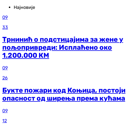
Најновије
09
33
Трнинић о подстицајима за жене у
пољопривреди: Исплаћено око
1.200.000 КМ
09
26
Букте пожари код Коњица, постоји
опасност од ширења према кућама
09
12