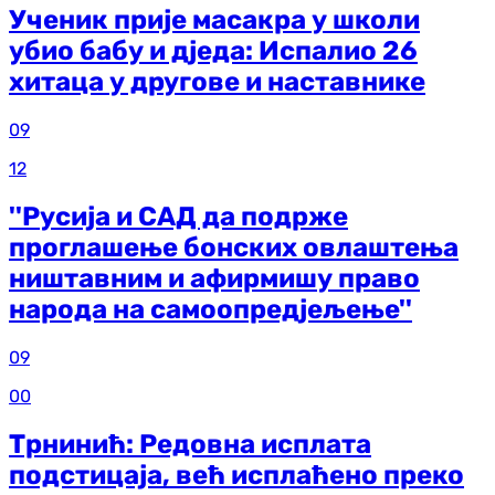
Ученик прије масакра у школи
убио бабу и дједа: Испалио 26
хитаца у другове и наставнике
09
12
''Русија и САД да подрже
проглашење бонских овлаштења
ништавним и афирмишу право
народа на самоопредјељење''
09
00
Трнинић: Редовна исплата
подстицаја, већ исплаћено преко