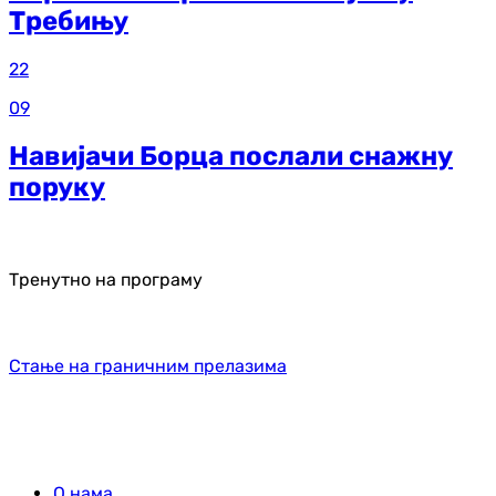
Требињу
22
09
Навијачи Борца послали снажну
поруку
Тренутно на програму
Стање на граничним прелазима
О нама