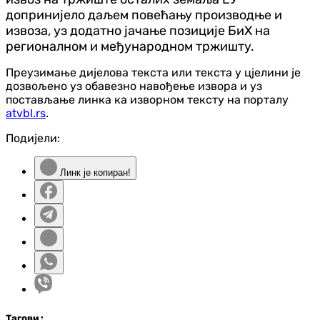
допринијело даљем повећању производње и
извоза, уз додатно јачање позиције БиХ на
регионалном и међународном тржишту.
Преузимање дијелова текста или текста у цјелини је
дозвољено уз обавезно навођење извора и уз
постављање линка ка изворном тексту на порталу
atvbl.rs
.
Подијели:
Линк је копиран!
Таг
ови
: