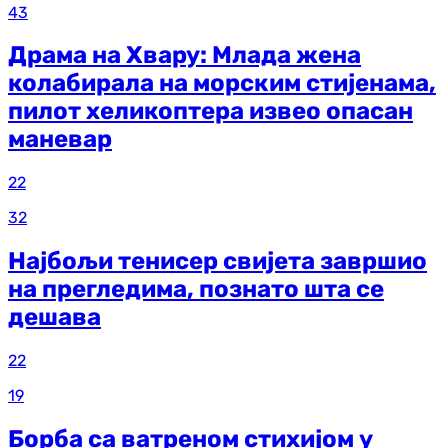
43
Драма на Хвару: Млада жена
колабирала на морским стијенама,
пилот хеликоптера извео опасан
маневар
22
32
Најбољи тенисер свијета завршио
на прегледима, познато шта се
дешава
22
19
Борба са ватреном стихијом у