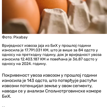
Фото:
Pixabay
Вриједност извоза јаја из БиХ у прошлој години
износила је 17.791.031 КМ, што је више за 84 одсто у
односу на претходну годину, док је вриједност увоза
износила 12.403.187 КМ и повећана је 36,87 одсто у
односу на 2024. годину.
Покривеност увоза извозом у прошлој години
износила је 143 одсто, што потврђује растући
извозни потенцијал земље у овом сегменту,
наводи се у анализи Спољнотрговинске коморе
БиХ.