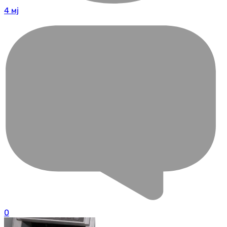
4 мј
0