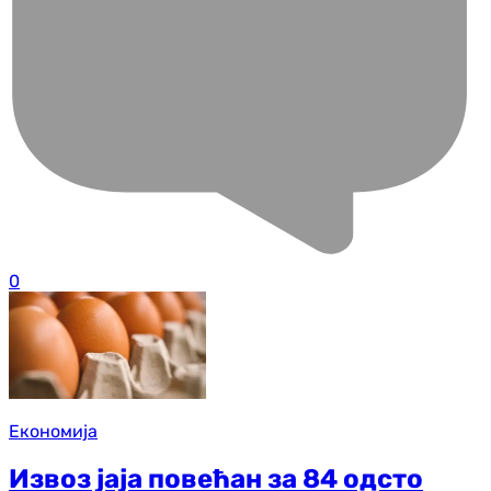
0
Економија
Извоз јаја повећан за 84 одсто