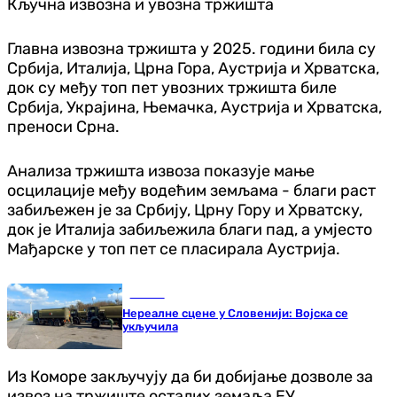
Кључна извозна и увозна тржишта
Главна извозна тржишта у 2025. години била су
Србија, Италија, Црна Гора, Аустрија и Хрватска,
док су међу топ пет увозних тржишта биле
Србија, Украјина, Њемачка, Аустрија и Хрватска,
преноси Срна.
Анализа тржишта извоза показује мање
осцилације међу водећим земљама - благи раст
забиљежен је за Србију, Црну Гору и Хрватску,
док је Италија забиљежила благи пад, а умјесто
Мађарске у топ пет се пласирала Аустрија.
Регион
Нереалне сцене у Словенији: Војска се
укључила
Из Коморе закључују да би добијање дозволе за
извоз на тржиште осталих земаља ЕУ