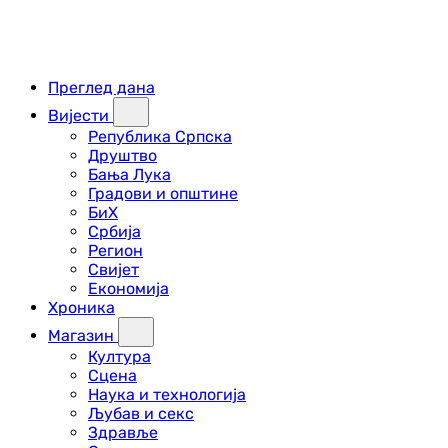
Преглед дана
Вијести
Република Српска
Друштво
Бања Лука
Градови и општине
БиХ
Србија
Регион
Свијет
Економија
Хроника
Магазин
Култура
Сцена
Наука и технологија
Љубав и секс
Здравље