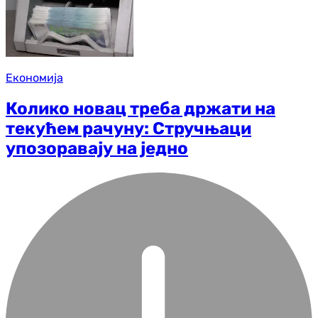
Економија
Колико новац треба држати на
текућем рачуну: Стручњаци
упозоравају на једно