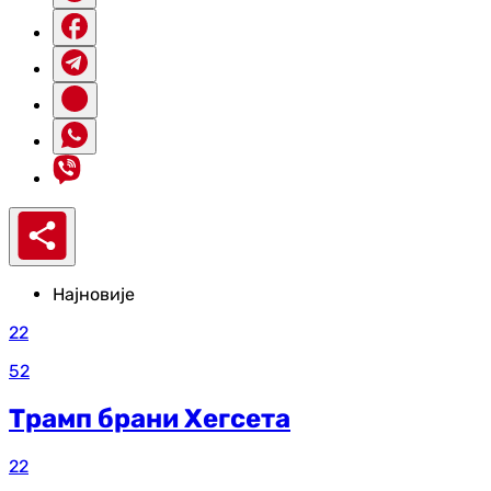
Најновије
22
52
Трамп брани Хегсета
22