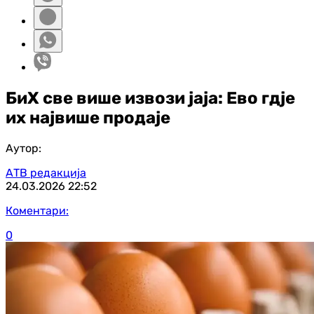
БиХ све више извози јаја: Ево гд‌је
их највише продаје
Аутор:
АТВ редакција
24.03.2026
22:52
Коментари:
0