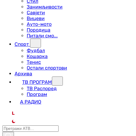
Стил
Занимљивости
Савјети
Вицеви
Ауто-мото
Породица
Питали смо...
Спорт
Фудбал
Кошарка
Тенис
Остали спортови
Архива
ТВ ПРОГРАМ
ТВ Распоред
Програм
А РАДИО
L