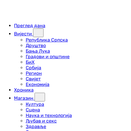
Преглед дана
Вијести
Република Српска
Друштво
Бања Лука
Градови и општине
БиХ
Србија
Регион
Свијет
Економија
Хроника
Магазин
Култура
Сцена
Наука и технологија
Љубав и секс
Здравље