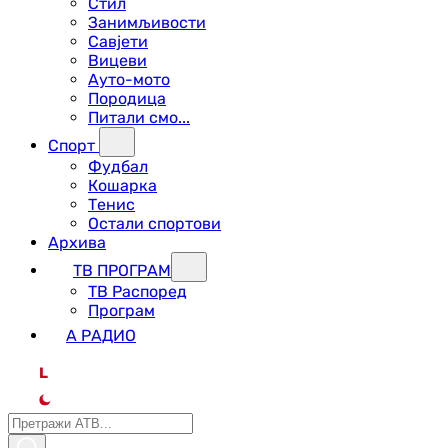
Стил
Занимљивости
Савјети
Вицеви
Ауто-мото
Породица
Питали смо...
Спорт
Фудбал
Кошарка
Тенис
Остали спортови
Архива
ТВ ПРОГРАМ
ТВ Распоред
Програм
А РАДИО
L