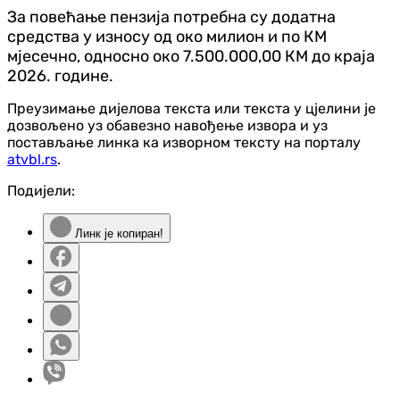
За повећање пензија потребна су додатна
средства у износу од око милион и по КМ
мјесечно, односно око 7.500.000,00 КМ до краја
2026. године.
Преузимање дијелова текста или текста у цјелини је
дозвољено уз обавезно навођење извора и уз
постављање линка ка изворном тексту на порталу
atvbl.rs
.
Подијели:
Линк је копиран!