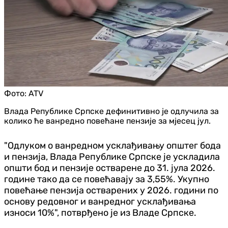
Фото:
ATV
Влада Републике Српске дефинитивно је одлучила за
колико ће ванредно повећане пензије за мјесец јул.
"Одлуком о ванредном усклађивању општег бода
и пензија, Влада Републике Српске је ускладила
општи бод и пензије остварене до 31. јула 2026.
године тако да се повећавају за 3,55%. Укупно
повећање пензија остварених у 2026. години по
основу редовног и ванредног усклађивања
износи 10%", потврђено је из Владе Српске.