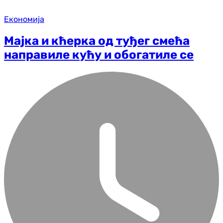
Економија
Мајка и кћерка од туђег смећа
направиле кућу и обогатиле се