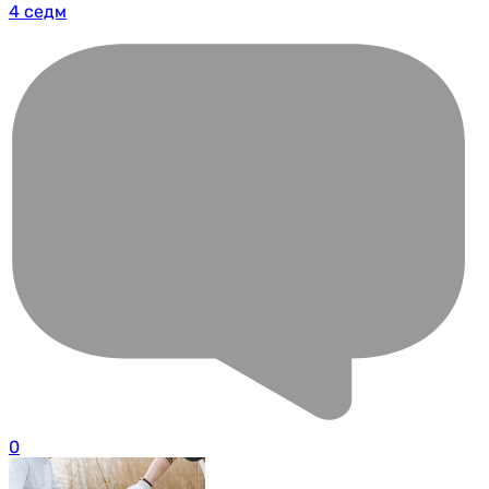
4 седм
0