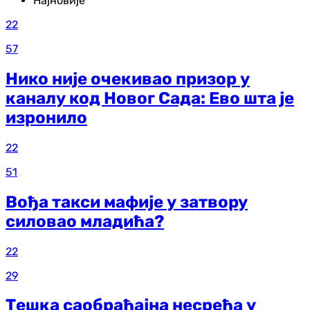
Најновије
22
57
Нико није очекивао призор у
каналу код Новог Сада: Ево шта је
изронило
22
51
Вођа такси мафије у затвору
силовао младића?
22
29
Тешка саобраћајна несрећа у