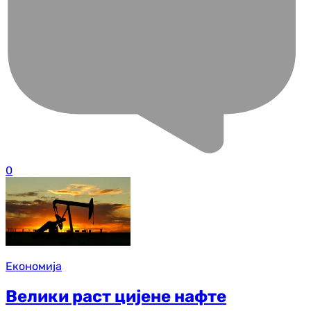
0
Економија
Велики раст цијене нафте