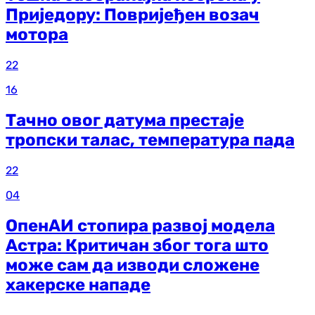
Приједору: Повријеђен возач
мотора
22
16
Тачно овог датума престаје
тропски талас, температура пада
22
04
ОпенАИ стопира развој модела
Астра: Критичан због тога што
може сам да изводи сложене
хакерске нападе