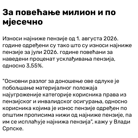
За повећање милион и по
мјесечно
Износи најниже пензије од 1. августа 2026.
године одређени су тако што су износи најниже
пензије за јули 2026. године повећани за
наведени проценат усклађивања пензија,
односно 3,55%.
"Основни разлог за доношење ове одлуке је
побољшање материјалног положаја
најугроженије категорије корисника права из
пензијског и инвалидског осигурања, односно
корисника којима је износ пензије одређен по
општим прописима нижи од најниже пензије, па
им се исплаћује најнижа пензија", кажу у Влади
Српске.