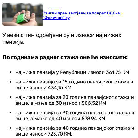
Друштво
Стигли први захтјеви за поврат ПДВ-а:
''Фалични'' су
У вези с тим одређени су и износи најнижих
пензија.
По годинама радног стажа оне ће износити:
најнижа пензија у Републици износи 361,75 КМ
најнижа пензија за 15 година пензијског стажа и
више износи 434,15 КМ
најнижа пензија за 20 година пензијског стажа и
више, а мање од 30 износи 506,52 КМ
најнижа пензија за 30 година пензијског стажа и
више, а мање од 40 износи 578,94 КМ
најнижа пензија за 40 година пензијског стажа и
више износи 723,70 КМ.