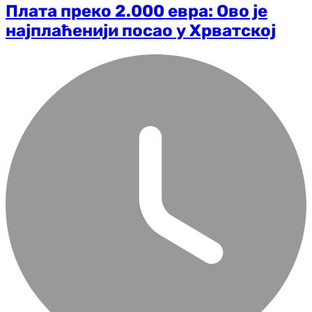
Плата преко 2.000 евра: Ово је
најплаћенији посао у Хрватској