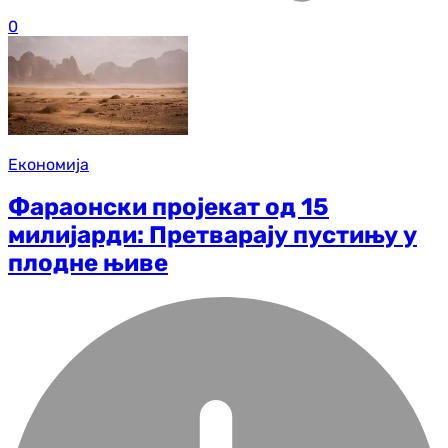
0
Економија
Фараонски пројекат од 15
милијарди: Претварају пустињу у
плодне њиве