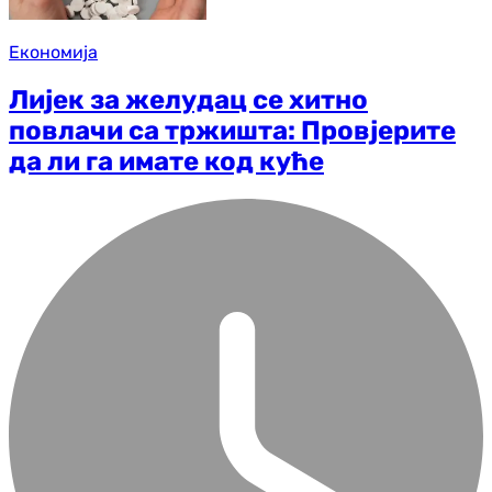
Економија
Лијек за желудац се хитно
повлачи са тржишта: Провјерите
да ли га имате код куће