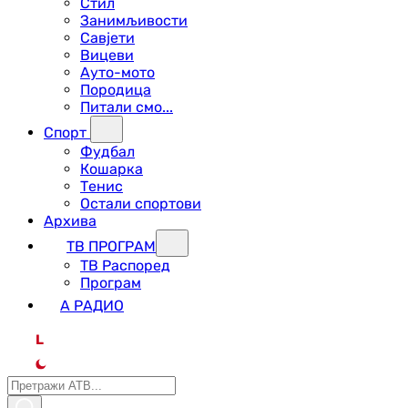
Стил
Занимљивости
Савјети
Вицеви
Ауто-мото
Породица
Питали смо...
Спорт
Фудбал
Кошарка
Тенис
Остали спортови
Архива
ТВ ПРОГРАМ
ТВ Распоред
Програм
А РАДИО
L