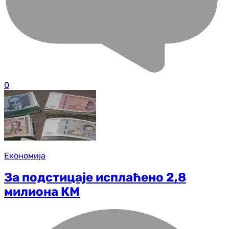
0
Економија
За подстицаје исплаћено 2,8
милиона КМ