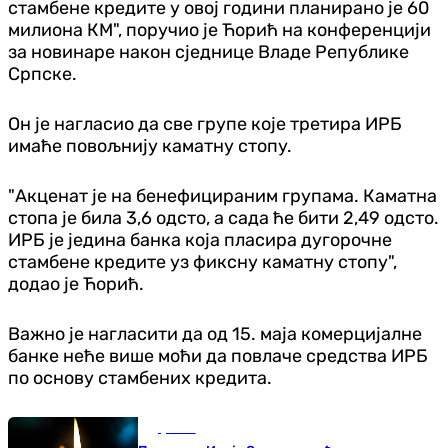
стамбене кредите у овој години планирано је 60
милиона КМ", поручио је Ћорић на конференцији
за новинаре након сједнице Владе Републике
Српске.
Он је нагласио да све групе које третира ИРБ
имаће повољнију каматну стопу.
"Акценат је на бенефицираним групама. Каматна
стопа је била 3,6 одсто, а сада ће бити 2,49 одсто.
ИРБ је једина банка која пласира дугорочне
стамбене кредите уз фиксну каматну стопу",
додао је Ћорић.
Важно је нагласити да од 15. маја комерцијалне
банке неће више моћи да повлаче средства ИРБ
по основу стамбених кредита.
Друштво