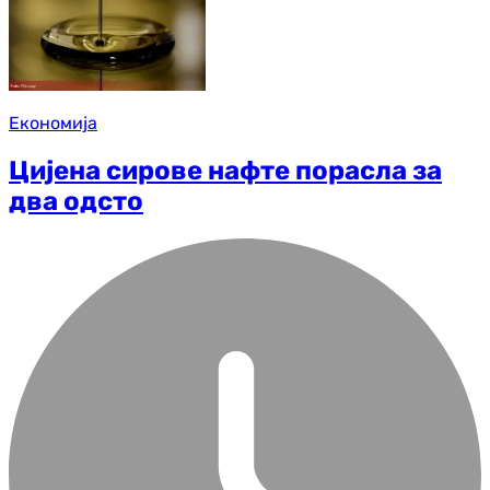
Економија
Цијена сирове нафте порасла за
два одсто