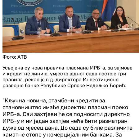
Фото:
АТВ
Усвојена су нова правила пласмана ИРБ-а, за зајмове
и кредитне линије, умјесто једног сада постоје три
правила, рекао је в.д. директора Инвестиционо
развојне банке Републике Српске Недељко Ћорић.
"Кључна новина, стамбени кредити за
становништво имаће директни пласман преко
ИРБ-а. Сви захтјеви ће се подносити директно
ИРБ-у и ни један захтјев неће бити разматран
дуже од мјесец дана. До сада су биле различите
каматне стопе у комерцијалним банкама. За