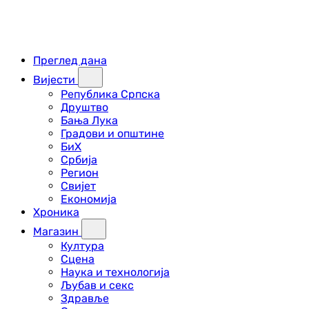
Преглед дана
Вијести
Република Српска
Друштво
Бања Лука
Градови и општине
БиХ
Србија
Регион
Свијет
Економија
Хроника
Магазин
Култура
Сцена
Наука и технологија
Љубав и секс
Здравље