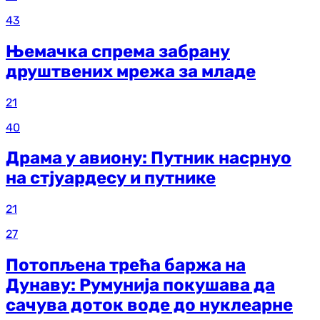
43
Њемачка спрема забрану
друштвених мрежа за младе
21
40
Драма у авиону: Путник насрнуо
на стјуардесу и путнике
21
27
Потопљена трећа баржа на
Дунаву: Румунија покушава да
сачува доток воде до нуклеарне