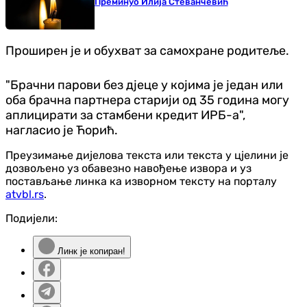
Преминуо Илија Стеванчевић
Проширен је и обухват за самохране родитеље.
"Брачни парови без дјеце у којима је један или
оба брачна партнера старији од 35 година могу
аплицирати за стамбени кредит ИРБ-а",
нагласио је Ћорић.
Преузимање дијелова текста или текста у цјелини је
дозвољено уз обавезно навођење извора и уз
постављање линка ка изворном тексту на порталу
atvbl.rs
.
Подијели:
Линк је копиран!