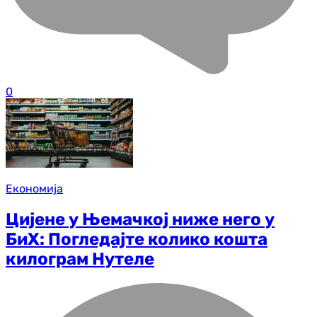
0
Економија
Цијене у Њемачкој ниже него у
БиХ: Погледајте колико кошта
килограм Нутеле