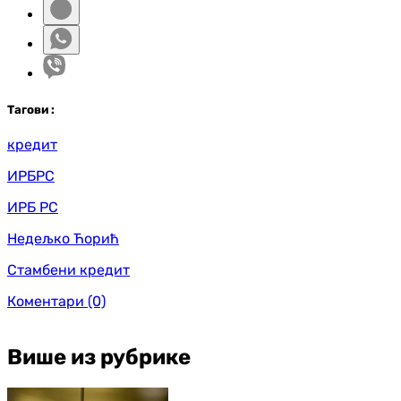
Таг
ови
:
кредит
ИРБРС
ИРБ РС
Недељко Ћорић
Стамбени кредит
Коментари
(0)
Више из рубрике