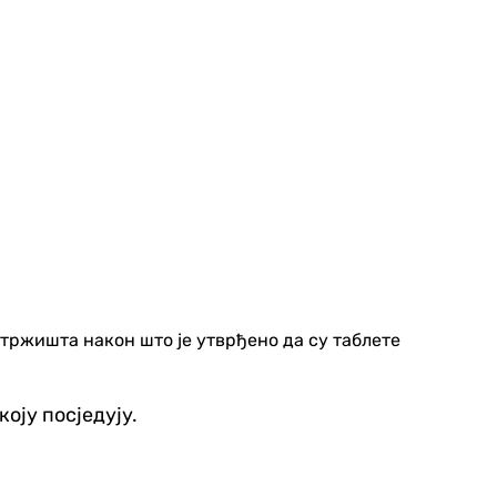
 тржишта након што је утврђено да су таблете
оју посједују.