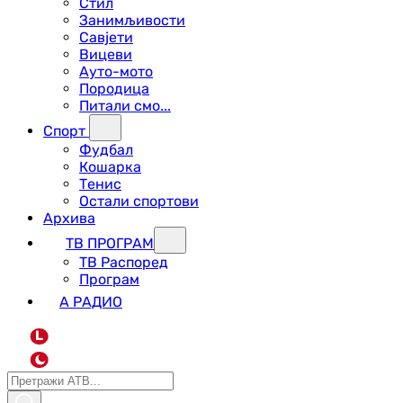
Стил
Занимљивости
Савјети
Вицеви
Ауто-мото
Породица
Питали смо...
Спорт
Фудбал
Кошарка
Тенис
Остали спортови
Архива
ТВ ПРОГРАМ
ТВ Распоред
Програм
А РАДИО
L