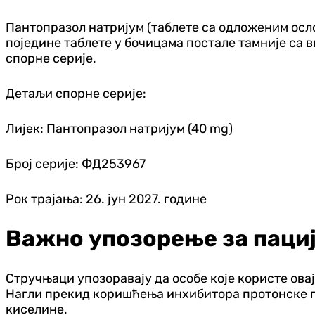
Пантопразол натријум (таблете са одложеним осло
поједине таблете у бочицама постале тамније са 
спорне серије.
Детаљи спорне серије:
Лијек: Пантопразол натријум (40 mg)
Број серије: ФД253967
Рок трајања: 26. јун 2027. године
Важно упозорење за паци
Стручњаци упозоравају да особе које користе овај 
Нагли прекид коришћења инхибитора протонске пу
киселине.