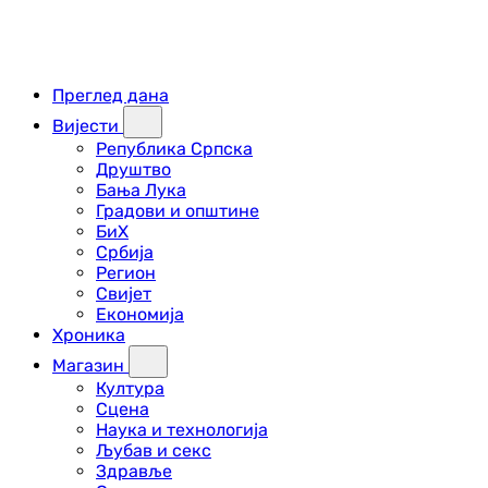
Преглед дана
Вијести
Република Српска
Друштво
Бања Лука
Градови и општине
БиХ
Србија
Регион
Свијет
Економија
Хроника
Магазин
Култура
Сцена
Наука и технологија
Љубав и секс
Здравље