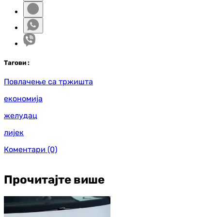
Таг
ови
:
Повлачење са тржишта
економија
желудац
лијек
Коментари
(0)
Прочитајте више