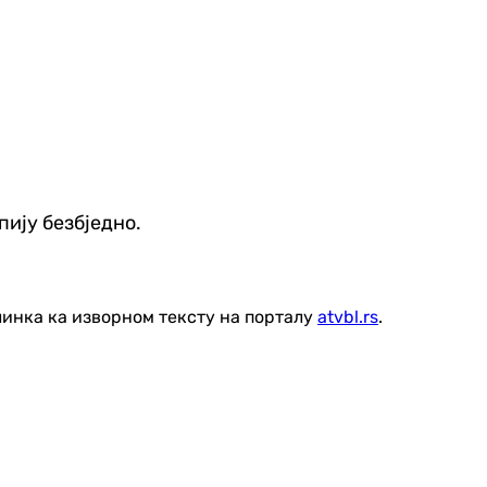
пију безбједно.
линка ка изворном тексту на порталу
atvbl.rs
.