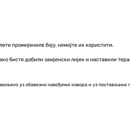
лете промијениле боју, немојте их користити.
ко бисте добили замјенски лијек и наставили тера
озвољено уз обавезно навођење извора и уз постављање 