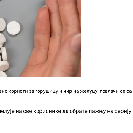
вно користи за горушицу и чир на желуцу, повлачи се са
елује на све кориснике да обрате пажњу на серију к