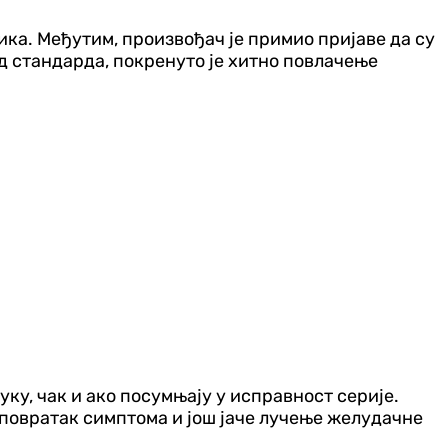
ка. Међутим, произвођач је примио пријаве да су
д стандарда, покренуто је хитно повлачење
уку, чак и ако посумњају у исправност серије.
повратак симптома и још јаче лучење желудачне