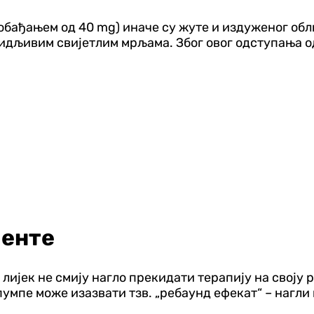
бађањем од 40 mg) иначе су жуте и издуженог обли
видљивим свијетлим мрљама. Због овог одступања о
јенте
лијек не смију нагло прекидати терапију на своју р
мпе може изазвати тзв. „ребаунд ефекат“ – нагли 