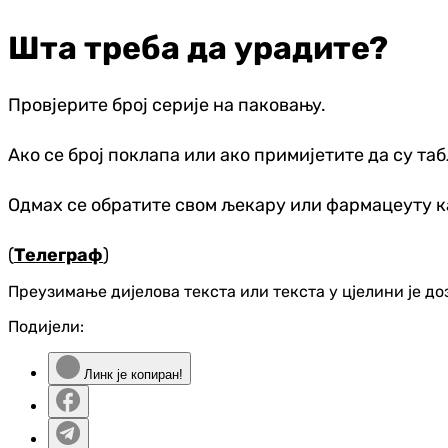
Шта треба да урадите?
Провјерите број серије на паковању.
Ако се број поклапа или ако примијетите да су таб
Одмах се обратите свом љекару или фармацеуту ка
(
Телеграф
)
Преузимање дијелова текста или текста у цјелини је д
Подијели:
Линк је копиран!