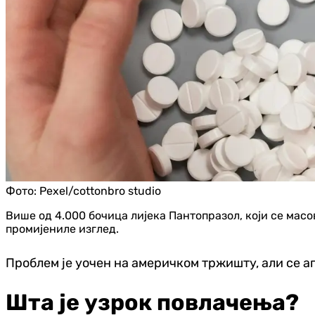
Фото:
Pexel/cottonbro studio
Више од 4.000 бочица лијека Пантопразол, који се масо
промијениле изглед.
Проблем је уочен на америчком тржишту, али се ап
Шта је узрок повлачења?