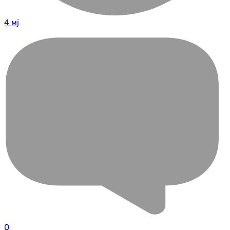
4 мј
0