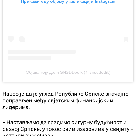
Прикажи ову објаву у апликацији Instagram
Објава коју дели SNSDDodik (@snsddodik)
Навео је да је углед Републике Српске значајно
поправљен међу свјетским финансијским
лидерима.
- Настављамо да градимо сигурну будућност и
развој Српске, упркос свим изазовима у свијету -
истакли су у објави.