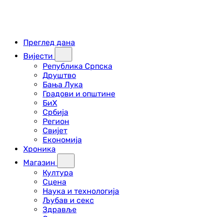
Преглед дана
Вијести
Република Српска
Друштво
Бања Лука
Градови и општине
БиХ
Србија
Регион
Свијет
Економија
Хроника
Магазин
Култура
Сцена
Наука и технологија
Љубав и секс
Здравље