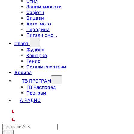
Стил
Занимљивости
Савјети
Вицеви
Ауто-мото
Породица
Питали смо...
Спорт
Фудбал
Кошарка
Тенис
Остали спортови
Архива
ТВ ПРОГРАМ
ТВ Распоред
Програм
А РАДИО
L