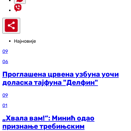
Најновије
09
06
Проглашена црвена узбуна уочи
доласка тајфуна "Делфин"
09
01
„Хвала вам!“: Минић одао
признање требињским