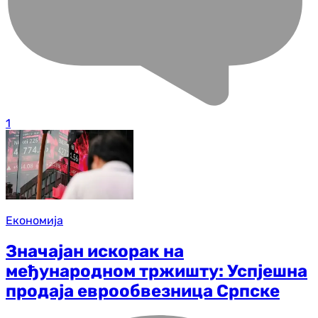
1
Економија
Значајан искорак на
међународном тржишту: Успјешна
продаја еврообвезница Српске