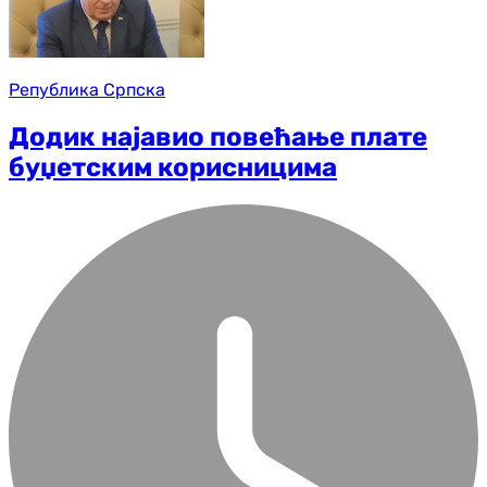
Република Српска
Додик најавио повећање плате
буџетским корисницима