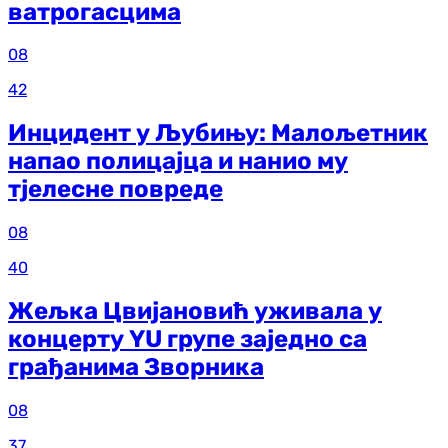
ватрогасцима
08
42
Инцидент у Љубињу: Малољетник
напао полицајца и нанио му
тјелесне повреде
08
40
Жељка Цвијановић уживала у
концерту YU групе заједно са
грађанима Зворника
08
37