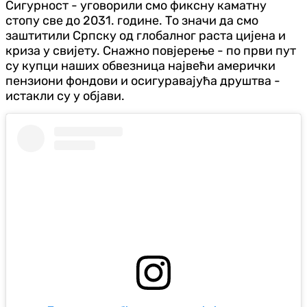
Сигурност - уговорили смо фиксну каматну
стопу све до 2031. године. То значи да смо
заштитили Српску од глобалног раста цијена и
криза у свијету. Снажно повјерење - по први пут
су купци наших обвезница највећи амерички
пензиони фондови и осигуравајућа друштва -
истакли су у објави.