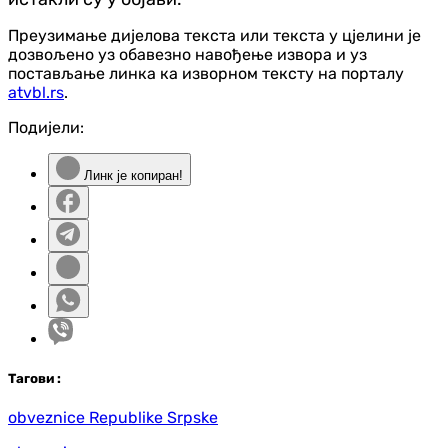
Преузимање дијелова текста или текста у цјелини је
дозвољено уз обавезно навођење извора и уз
постављање линка ка изворном тексту на порталу
atvbl.rs
.
Подијели:
Линк је копиран!
Таг
ови
:
obveznice Republike Srpske