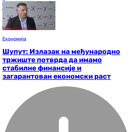
Економија
Шупут: Излазак на међународно
тржиште потврда да имамо
стабилне финансије и
загарантован економски раст