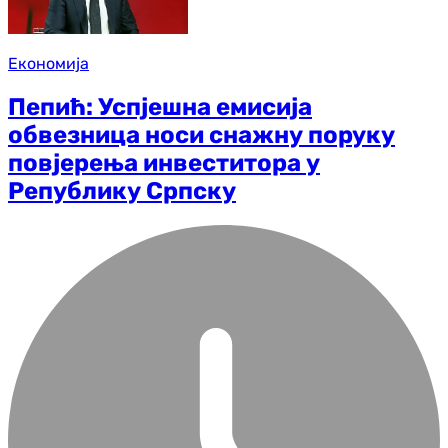
Економија
Пепић: Успјешна емисија
обвезница носи снажну поруку
повјерења инвеститора у
Републику Српску