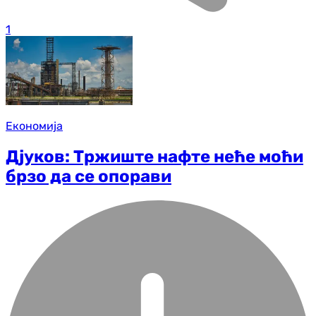
1
Економија
Дјуков: Tржиште нафте неће моћи
брзо да се опорави