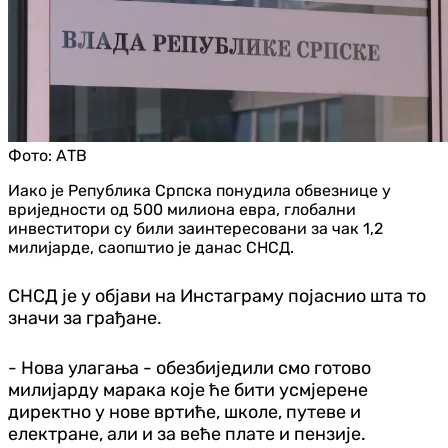
Фото:
АТВ
Иако је Република Српска понудила обвезнице у
вриједности од 500 милиона евра, глобални
инвеститори су били заинтересовани за чак 1,2
милијарде, саопштио је данас СНСД.
СНСД је у објави на Инстаграму појаснио шта то
значи за грађане.
- Нова улагања - обезбиједили смо готово
милијарду марака које ће бити усмјерене
директно у нове вртиће, школе, путеве и
електране, али и за веће плате и пензије.