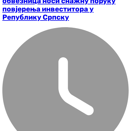
обвезница носи снажну поруку
повјерења инвеститора у
Републику Српску