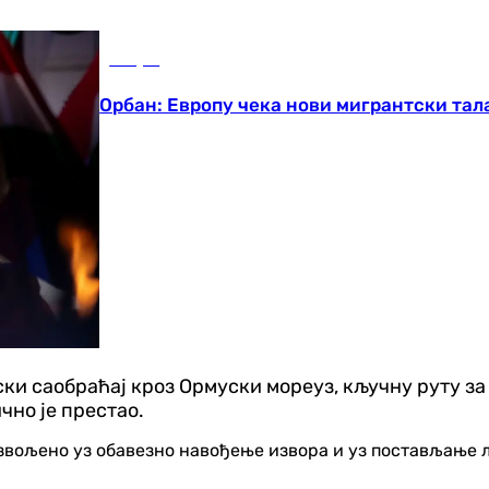
Свијет
Орбан: Европу чека нови мигрантски тал
ски саобраћај кроз Ормуски мореуз, кључну руту за
чно је престао.
озвољено уз обавезно навођење извора и уз постављање 