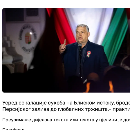
Усред ескалације сукоба на Блиском истоку, брод
Персијског залива до глобалних тржишта,– практи
Преузимање дијелова текста или текста у цјелини је д
Подијели: