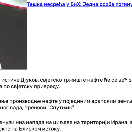
Тешка несрећа у БиХ: Једна особа погин
 истиче Дјуков, свјетско тржиште нафте ће се већ 
 по свјетску привреду.
е производње нафте у појединим арапским земљама
чног пада, преноси "Спутњик".
енули низ напада на циљеве на територији Ирана, 
јекте на Блиском истоку.