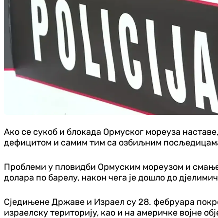
Ако се сукоб и блокада Ормуског мореуза наставе,
дефицитом и самим тим са озбиљним посљедицама
Проблеми у пловидби Ормуским мореузом и смањењ
долара по барелу, након чега је дошло до дјелими
Сједињене Државе и Израел су 28. фебруара покр
израелску територију, као и на америчке војне об