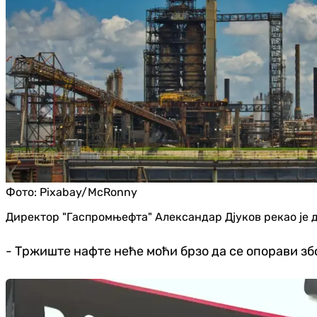
Фото:
Pixabay/McRonny
Директор "Гаспромњефта" Александар Дјуков рекао је д
- Тржиште нафте неће моћи брзо да се опорави због