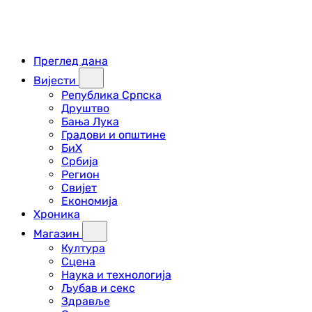
Преглед дана
Вијести
Република Српска
Друштво
Бања Лука
Градови и општине
БиХ
Србија
Регион
Свијет
Економија
Хроника
Магазин
Култура
Сцена
Наука и технологија
Љубав и секс
Здравље