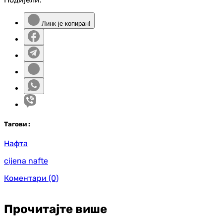
Линк је копиран!
Таг
ови
:
Нафта
cijena nafte
Коментари
(0)
Прочитајте више