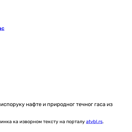
ас
 испоруку нафте и природног течног гаса из
линка ка изворном тексту на порталу
atvbl.rs
.