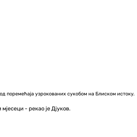
 од поремећаја узрокованих сукобом на Блиском истоку.
мјесеци - рекао је Дјуков.