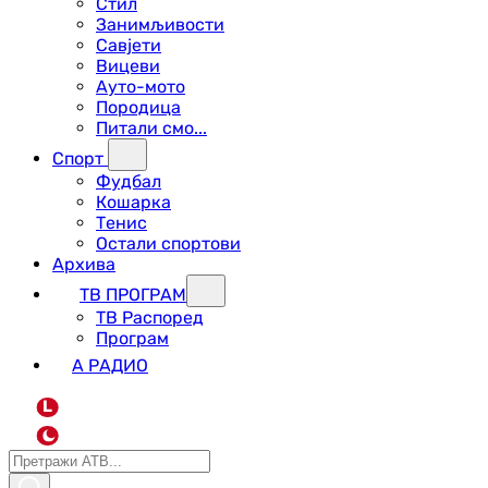
Стил
Занимљивости
Савјети
Вицеви
Ауто-мото
Породица
Питали смо...
Спорт
Фудбал
Кошарка
Тенис
Остали спортови
Архива
ТВ ПРОГРАМ
ТВ Распоред
Програм
А РАДИО
L