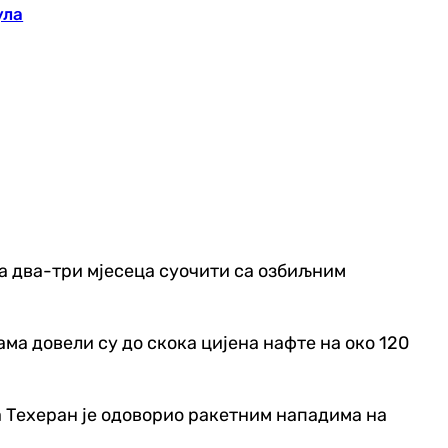
ула
за два-три мјесеца суочити са озбиљним
 довели су до скока цијена нафте на око 120
а Техеран је одоворио ракетним нападима на