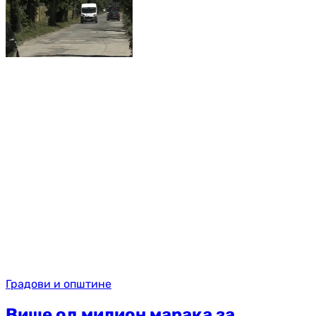
Градови и општине
Више од милион марака за