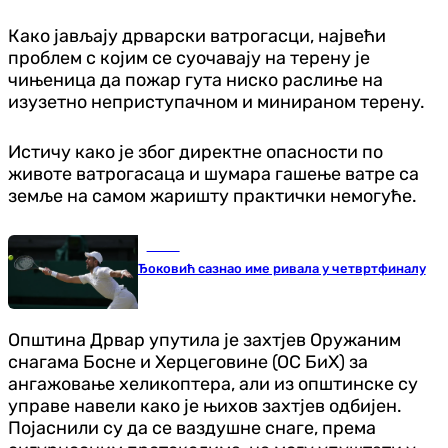
Како јављају дрварски ватрогасци, највећи
проблем с којим се суочавају на терену је
чињеница да пожар гута ниско раслиње на
изузетно неприступачном и минираном терену.
Истичу како је због директне опасности по
животе ватрогасаца и шумара гашење ватре са
земље на самом жаришту практички немогуће.
Тенис
Ђоковић сазнао име ривала у четвртфиналу
Општина Дрвар упутила је захтјев Оружаним
снагама Босне и Херцеговине (ОС БиХ) за
ангажовање хеликоптера, али из општинске су
управе навели како је њихов захтјев одбијен.
Појаснили су да се ваздушне снаге, према