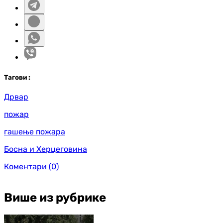
Таг
ови
:
Дрвар
пожар
гашење пожара
Босна и Херцеговина
Коментари
(0)
Више из рубрике