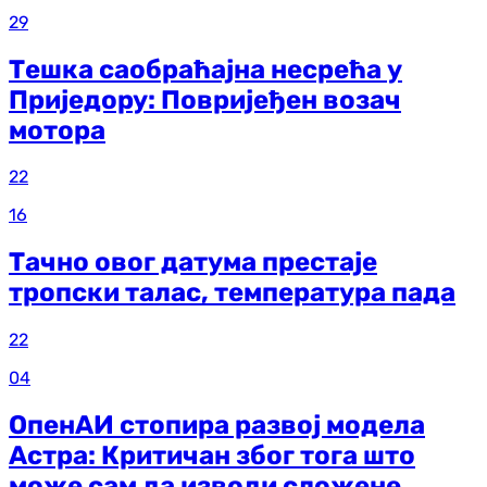
29
Тешка саобраћајна несрећа у
Приједору: Повријеђен возач
мотора
22
16
Тачно овог датума престаје
тропски талас, температура пада
22
04
ОпенАИ стопира развој модела
Астра: Критичан због тога што
може сам да изводи сложене