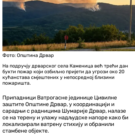
Фото:
Општина Дрвар
На подручју дрварског села Каменица већ трећи дан
букти пожар који озбиљно пријети да угрози око 20
кућанстава смјештених у непосредној близини
пожаришта.
Припадници Ватрогасне јединице Цивилне
заштите Општине Дрвар, у координацији и
сарадњи с радницима Шумарије Дрвар, налазе
се на терену и улажу надљудске напоре како би
локализирали ватрену стихију и обранили
стамбене објекте.