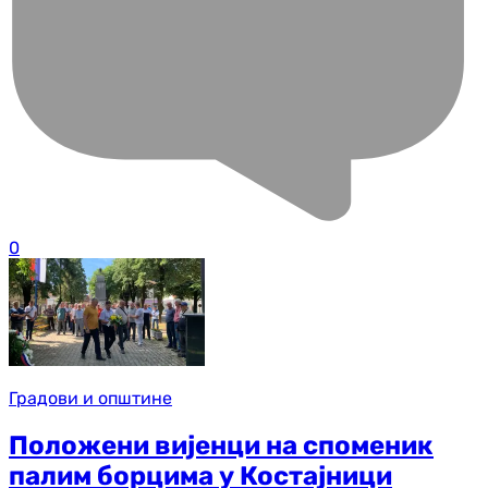
0
Градови и општине
Положени вијенци на споменик
палим борцима у Костајници