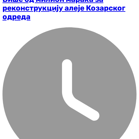
реконструкцију алеје Козарског
одреда