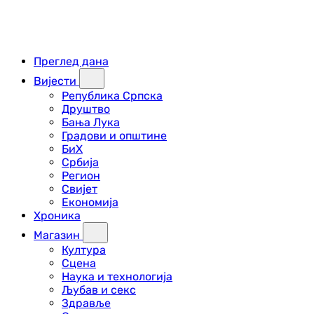
Преглед дана
Вијести
Република Српска
Друштво
Бања Лука
Градови и општине
БиХ
Србија
Регион
Свијет
Економија
Хроника
Магазин
Култура
Сцена
Наука и технологија
Љубав и секс
Здравље