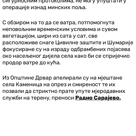
сигурносним протоколима, не могу упуштати у
операције изнад минских поља.
С обзиром на то да се ватра, потпомогнута
неповољним временским условима и сувом
вегетацијом, шири из сата у сат, све
расположиве снаге Цивилне заштите и Шумарије
фокусиране су на израду одбрамбених појасева
око насељеног дијела села како би се спријечио
продор ватре до кућа.
Из Општине Дрвар апелирали су на мјештане
села Каменица на опрез и смиреност те их
позвали да стриктно прате упуте мјеродавних
служби на терену, преноси
Радио Сарајево.