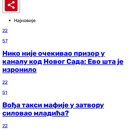
Најновије
22
57
Нико није очекивао призор у
каналу код Новог Сада: Ево шта је
изронило
22
51
Вођа такси мафије у затвору
силовао младића?
22