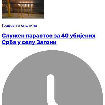
Градови и општине
Служен парастос за 40 убијених
Срба у селу Загони