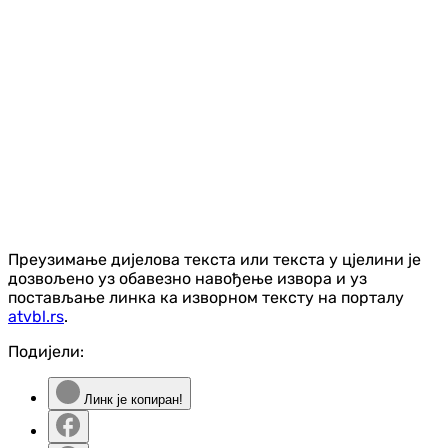
Преузимање дијелова текста или текста у цјелини је
дозвољено уз обавезно навођење извора и уз
постављање линка ка изворном тексту на порталу
atvbl.rs
.
Подијели:
Линк је копиран!