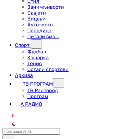
Стил
Занимљивости
Савјети
Вицеви
Ауто-мото
Породица
Питали смо...
Спорт
Фудбал
Кошарка
Тенис
Остали спортови
Архива
ТВ ПРОГРАМ
ТВ Распоред
Програм
А РАДИО
L