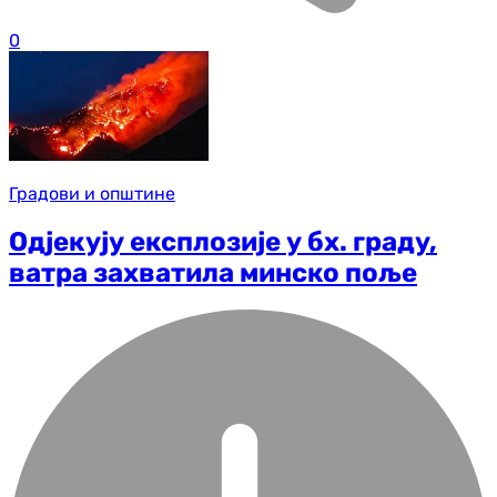
0
Градови и општине
Одјекују експлозије у бх. граду,
ватра захватила минско поље