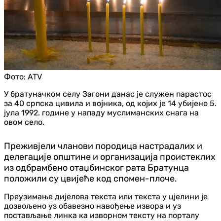
Фото:
ATV
У братуначком селу Загони данас је служен парастос
за 40 српска цивила и војника, од којих је 14 убијено 5.
јула 1992. године у нападу муслиманских снага на
овом село.
Преживјели чланови породица настрадалих и
делегације општине и организација проистеклих
из одбрамбено отаџбинског рата Братунца
положили су цвијеће код спомен-плоче.
Преузимање дијелова текста или текста у цјелини је
дозвољено уз обавезно навођење извора и уз
постављање линка ка изворном тексту на порталу