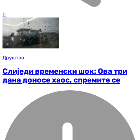
0
Друштво
Слиједи временски шок: Ова три
дана доносе хаос, спремите се