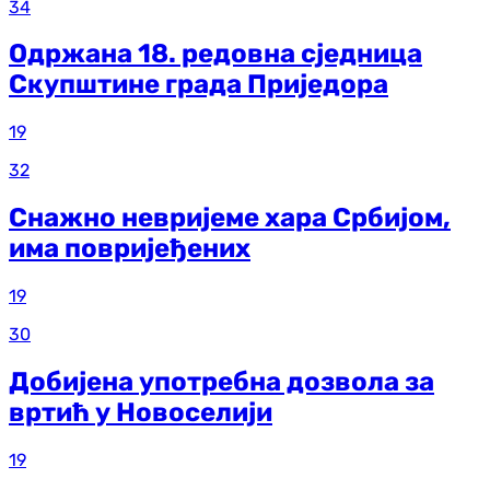
34
Одржана 18. редовна сједница
Скупштине града Приједора
19
32
Снажно невријеме хара Србијом,
има повријеђених
19
30
Добијена употребна дозвола за
вртић у Новоселији
19