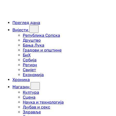
Преглед дана
Вијести
Република Српска
Друштво
Бања Лука
Градови и општине
БиХ
Србија
Регион
Свијет
Економија
Хроника
Магазин
Култура
Сцена
Наука и технологија
Љубав и секс
Здравље