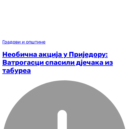
Градови и општине
Необична акција у Приједору:
Ватрогасци спасили дјечака из
табуреа