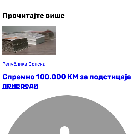
Прочитајте више
Република Српска
Спремно 100.000 КМ за подстицаје
привреди