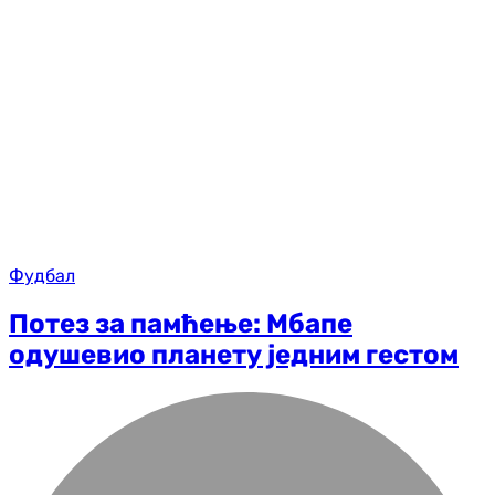
Фудбал
Потез за памћење: Мбапе
одушевио планету једним гестом