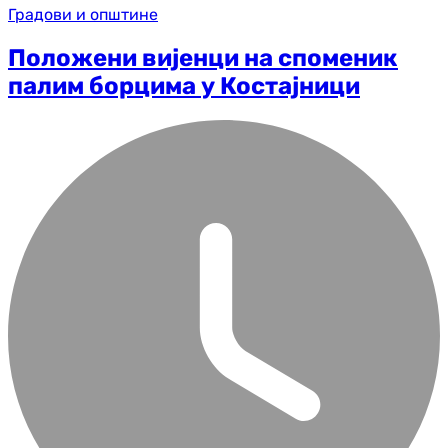
Градови и општине
Положени вијенци на споменик
палим борцима у Костајници