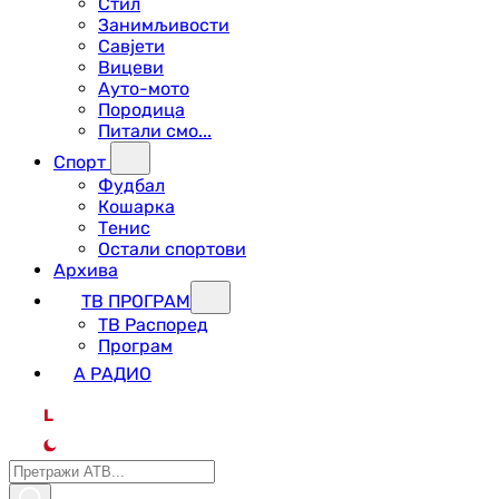
Стил
Занимљивости
Савјети
Вицеви
Ауто-мото
Породица
Питали смо...
Спорт
Фудбал
Кошарка
Тенис
Остали спортови
Архива
ТВ ПРОГРАМ
ТВ Распоред
Програм
А РАДИО
L