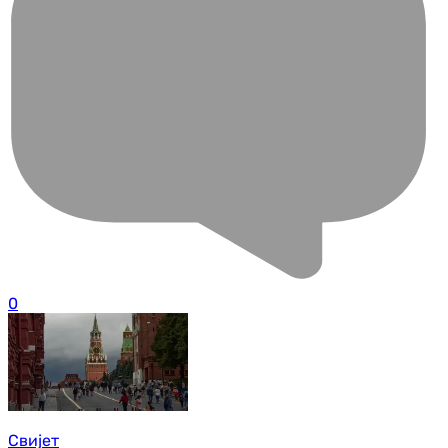
0
Свијет