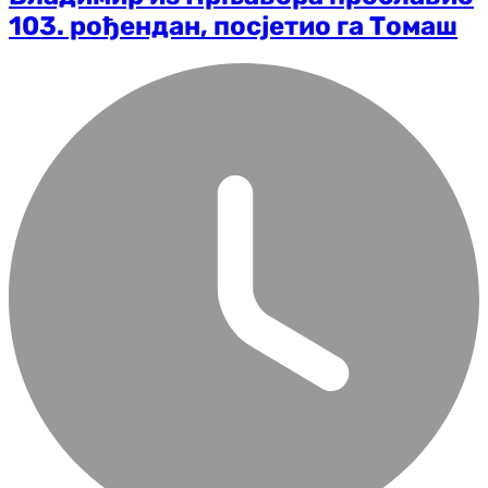
103. рођендан, посјетио га Томаш