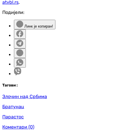
atvbl.rs
.
Подијели:
Линк је копиран!
Таг
ови
:
Злочин над Србима
Братунац
Парастос
Коментари
(0)