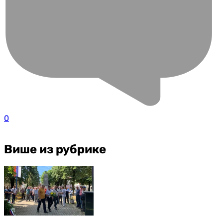
0
Више из рубрике