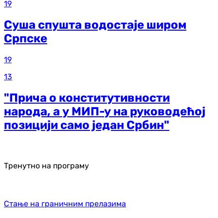
19
Суша спушта водостаје широм
Српске
19
13
"Прича о конститутивности
народа, а у МИП-у на руководећој
позицији само један Србин"
Тренутно на програму
Стање на граничним прелазима