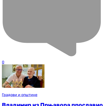
0
Градови и општине
Владимир из Прњавора прославио