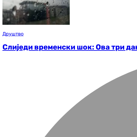
Друштво
Слиједи временски шок: Ова три да