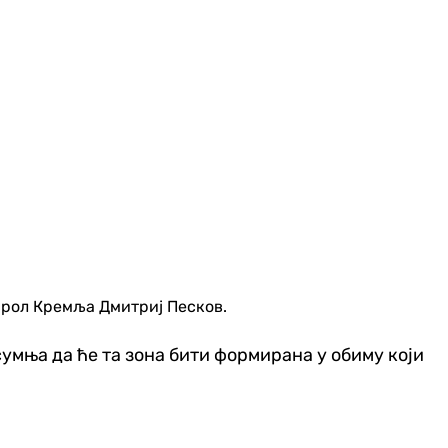
парол Кремља Дмитриј Песков.
сумња да ће та зона бити формирана у обиму који