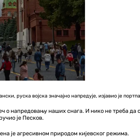
ански, руска војска значајно напредује, изјавио је порт
јеч о напредовању наших снага. И нико не треба да 
ручио је Песков.
ена је агресивном природом кијевског режима.