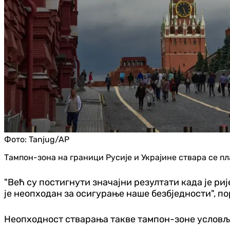
Фото:
Tanjug/AP
Тампон-зона на граници Русије и Украјине ствара се пл
"Већ су постигнути значајни резултати када је ри
је неопходан за осигурање наше безбједности", по
Неопходност стварања такве тампон-зоне условљ