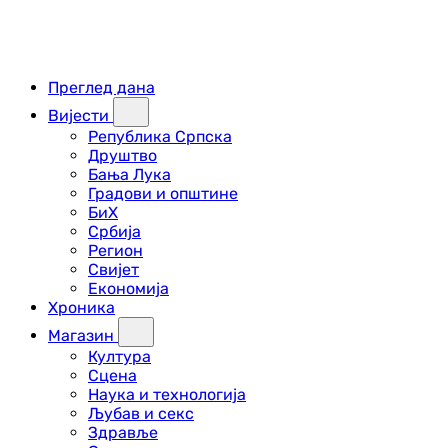
Преглед дана
Вијести
Република Српска
Друштво
Бања Лука
Градови и општине
БиХ
Србија
Регион
Свијет
Економија
Хроника
Магазин
Култура
Сцена
Наука и технологија
Љубав и секс
Здравље