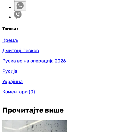
Таг
ови
:
Кремљ
Дмитриј Песков
Руска војна операција 2026
Русија
Украјина
Коментари
(0)
Прочитајте више