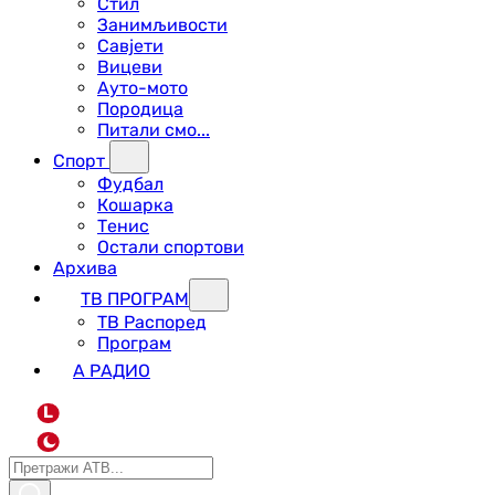
Стил
Занимљивости
Савјети
Вицеви
Ауто-мото
Породица
Питали смо...
Спорт
Фудбал
Кошарка
Тенис
Остали спортови
Архива
ТВ ПРОГРАМ
ТВ Распоред
Програм
А РАДИО
L