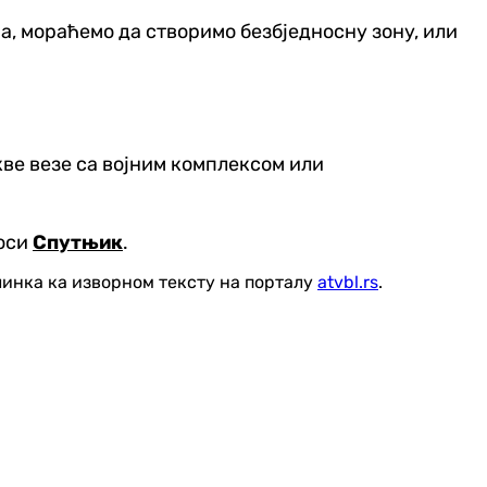
а, мораћемо да створимо безбједносну зону, или
ве везе са војним комплексом или
носи
Спутњик
.
линка ка изворном тексту на порталу
atvbl.rs
.