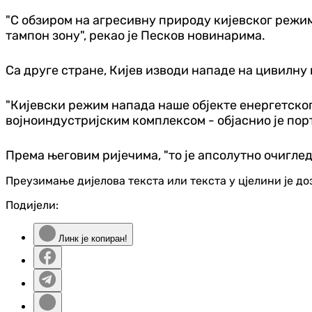
"С обзиром на агресивну природу кијевског режим
тампон зону", рекао је Песков новинарима.
Са друге стране, Кијев изводи нападе на цивилну
"Кијевски режим напада наше објекте енергетског
војноиндустријским комплексом - објаснио је по
Према његовим ријечима, "то је апсолутно очигл
Преузимање дијелова текста или текста у цјелини је д
Подијели:
Линк је копиран!