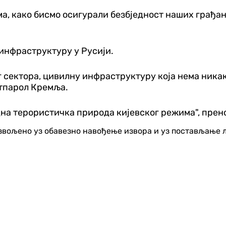
а, како бисмо осигурали безбједност наших грађан
 инфраструктуру у Русији.
 сектора, цивилну инфраструктуру која нема никак
ртпарол Кремља.
една терористичка природа кијевског режима", пре
озвољено уз обавезно навођење извора и уз постављање 