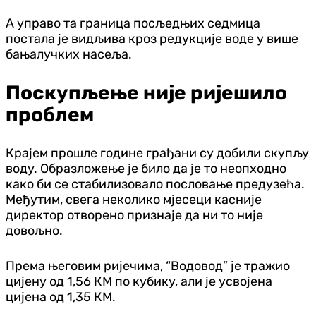
А управо та граница посљедњих седмица
постала је видљива кроз редукције воде у више
бањалучких насеља.
Поскупљење није ријешило
проблем
Крајем прошле године грађани су добили скупљу
воду. Образложење је било да је то неопходно
како би се стабилизовало пословање предузећа.
Међутим, свега неколико мјесеци касније
директор отворено признаје да ни то није
довољно.
Према његовим ријечима, “Водовод” је тражио
цијену од 1,56 КМ по кубику, али је усвојена
цијена од 1,35 КМ.