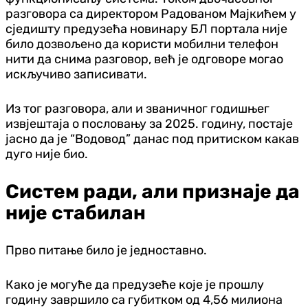
разговора са директором Радованом Мајкићем у
сједишту предузећа новинару БЛ портала није
било дозвољено да користи мобилни телефон
нити да снима разговор, већ је одговоре могао
искључиво записивати.
Из тог разговора, али и званичног годишњег
извјештаја о пословању за 2025. годину, постаје
јасно да је “Водовод” данас под притиском какав
дуго није био.
Систем ради, али признаје да
није стабилан
Прво питање било је једноставно.
Како је могуће да предузеће које је прошлу
годину завршило са губитком од 4,56 милиона