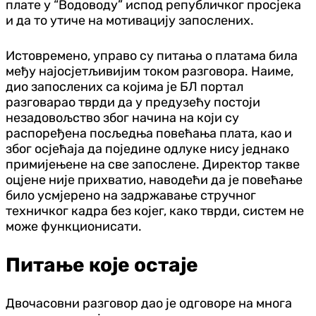
плате у “Водоводу” испод републичког просјека
и да то утиче на мотивацију запослених.
Истовремено, управо су питања о платама била
међу најосјетљивијим током разговора. Наиме,
дио запослених са којима је БЛ портал
разговарао тврди да у предузећу постоји
незадовољство због начина на који су
распоређена посљедња повећања плата, као и
због осјећаја да поједине одлуке нису једнако
примијењене на све запослене. Директор такве
оцјене није прихватио, наводећи да је повећање
било усмјерено на задржавање стручног
техничког кадра без којег, како тврди, систем не
може функционисати.
Питање које остаје
Двочасовни разговор дао је одговоре на многа