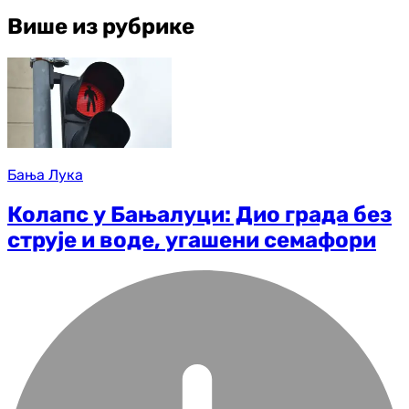
Више из рубрике
Бања Лука
Колапс у Бањалуци: Дио града без
струје и воде, угашени семафори