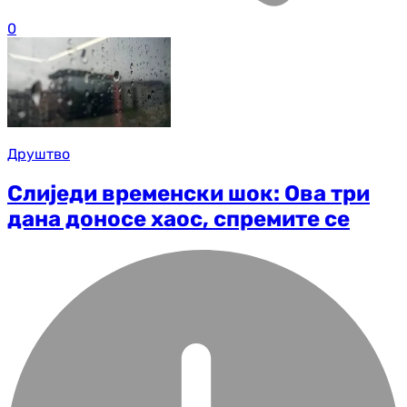
0
Друштво
Слиједи временски шок: Ова три
дана доносе хаос, спремите се