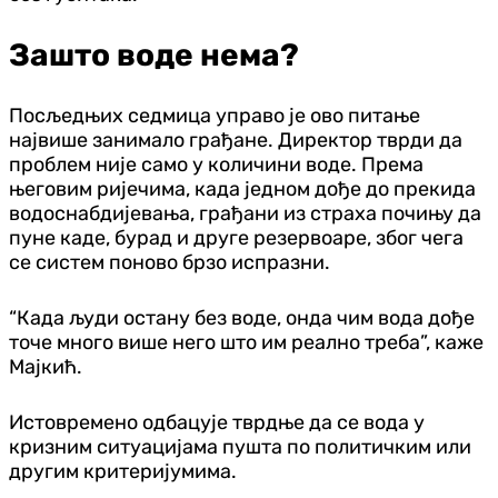
Зашто воде нема?
Посљедњих седмица управо је ово питање
највише занимало грађане. Директор тврди да
проблем није само у количини воде. Према
његовим ријечима, када једном дође до прекида
водоснабдијевања, грађани из страха почињу да
пуне каде, бурад и друге резервоаре, због чега
се систем поново брзо испразни.
“Када људи остану без воде, онда чим вода дође
точе много више него што им реално треба”, каже
Мајкић.
Истовремено одбацује тврдње да се вода у
кризним ситуацијама пушта по политичким или
другим критеријумима.