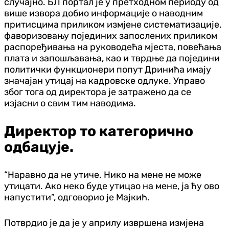
случајно. БЛ портал је у претходном периоду од
више извора добио информације о наводним
притисцима приликом измјене систематизације,
фаворизовању појединих запослених приликом
распоређивања на руководећа мјеста, повећања
плата и запошљавања, као и тврдње да поједини
политички функционери попут Дринића имају
значајан утицај на кадровске одлуке. Управо
због тога од директора је затражено да се
изјасни о свим тим наводима.
Директор то категорично
одбацује.
“Наравно да не утиче. Нико на мене не може
утицати. Ако неко буде утицао на мене, ја ћу ово
напустити”, одговорио је Мајкић.
Потврдио је да је у априлу извршена измјена