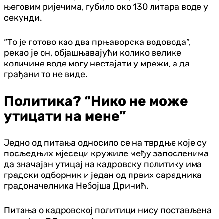
његовим ријечима, губило око 130 литара воде у
секунди.
“То је готово као два прњаворска водовода”,
рекао је он, објашњавајући колико велике
количине воде могу нестајати у мрежи, а да
грађани то не виде.
Политика? “Нико не може
утицати на мене”
Једно од питања односило се на тврдње које су
посљедњих мјесеци кружиле међу запосленима
да значајан утицај на кадровску политику има
градски одборник и један од првих сарадника
градоначелника Небојша Дринић.
Питања о кадровској политици нису постављена