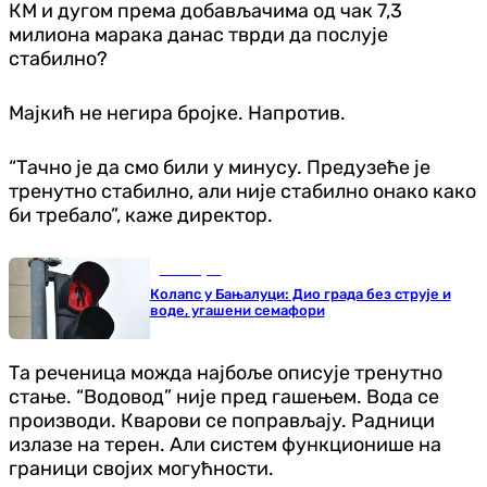
КМ и дугом према добављачима од чак 7,3
милиона марака данас тврди да послује
стабилно?
Мајкић не негира бројке. Напротив.
“Тачно је да смо били у минусу. Предузеће је
тренутно стабилно, али није стабилно онако како
би требало”, каже директор.
Бања Лука
Колапс у Бањалуци: Дио града без струје и
воде, угашени семафори
Та реченица можда најбоље описује тренутно
стање. “Водовод” није пред гашењем. Вода се
производи. Кварови се поправљају. Радници
излазе на терен. Али систем функционише на
граници својих могућности.