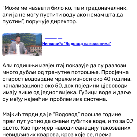
“Може ме назвати било ко, па и градоначелник,
али ја не могу пустити воду ако немам шта да
пустим”, поручује директор.
Бања Лука
Нинковић: "Водовод на кољенима"
Али годишњи извјештај показује да су разлози
много дубљи од тренутне потрошње. Просјечна
старост водоводне мреже износи око 40 година,
канализационе око 50, док поједини цјевоводи
имају више од једног вијека. Губици воде и даље
су међу највећим проблемима система.
Мајкић тврди да је “Водовод” прошле године
први пут успио да смањи губитке воде, и то за 0,7
одсто. Као примјер наводи санацију такозваних
невидљивих кварова, кроз које се, према