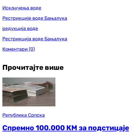
Искључења воде
Рестрикције воде Бањалука
редукција воде
Рестрикција воде Бањалука
Коментари
(0)
Прочитајте више
Република Српска
Спремно 100.000 КМ за подстицаје