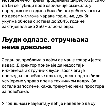
Истовремено, према процјенама директора, само
да би се губици воде озбиљније смањили, у
наредних пет година било би потребно улагати
по десет милиона марака годишње, док би
укупна обнова система до 2045. године
захтијевала око 250 милиона евра.
Људи одлазе, стручњака
нема довољно
Један од проблема о којем се мање говори јесте
кадар. Директор признаје да недостаје
инжењера и стручних људи, због чега је
посљедње повећање плата од девет одсто било
усмјерено управо према техничком кадру. За
остале запослене, каже, тренутно нема простора
за повећања.
У годишњем извјештају већ је наведено да су