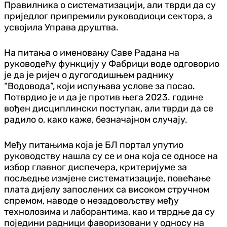
Правилника о систематизацији, али тврди да су
приједлог припремили руководиоци сектора, а
усвојила Управа друштва.
На питања о именовању Саве Радана на
руководећу функцију у Фабрици воде одговорио
је да је ријеч о дугогодишњем раднику
“Водовода”, који испуњава услове за посао.
Потврдио је и да је против њега 2023. године
вођен дисциплински поступак, али тврди да се
радило о, како каже, безначајном случају.
Међу питањима која је БЛ портал упутио
руководству нашла су се и она која се односе на
избор главног диспечера, критеријуме за
посљедње измјене систематизације, повећање
плата дијелу запослених са високом стручном
спремом, наводе о незадовољству међу
технолозима и лаборантима, као и тврдње да су
поједини радници фаворизовани у односу на