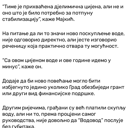
“Тиме је прихваћена дјелимична цијена, али не и
оно што је било потребно за потпуну
стабилизацију”, каже Мајкић.
На питање да ли то значи ново поскупљење воде,
није одговорио директно, али јесте изговорио
реченицу која практично отвара ту могућност.
“Са овом цијеном воде и ове године идемо у
минус”, каже он.
Додаје да би ново повећање могло бити
избјегнуто једино уколико Град обезбиједи грант
или други вид финансијске подршке.
Другим ријечима, грађани су већ платили скупљу
воду, али ни то, према процјени самог
руководства, није довољно да “Водовод” послује
без губитака.