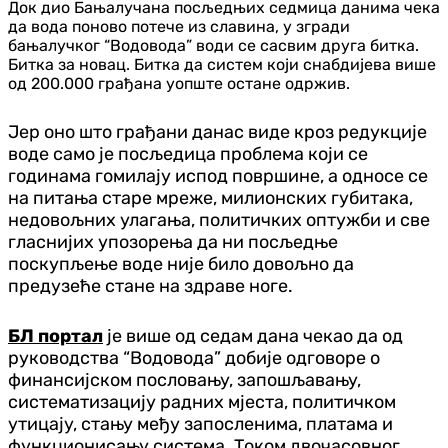
Док дио Бањалучана посљедњих седмица данима чека
да вода поново потече из славина, у згради
бањалучког “Водовода” води се сасвим друга битка.
Битка за новац. Битка да систем који снабдијева више
од 200.000 грађана уопште остане одржив.
Јер оно што грађани данас виде кроз редукције
воде само је посљедица проблема који се
годинама гомилају испод површине, а односе се
на питања старе мреже, милионских губитака,
недовољних улагања, политичких оптужби и све
гласнијих упозорења да ни посљедње
поскупљење воде није било довољно да
предузеће стане на здраве ноге.
БЛ портал
је више од седам дана чекао да од
руководства “Водовода” добије одговоре о
финансијском пословању, запошљавању,
систематизацију радних мјеста, политичком
утицају, стању међу запосленима, платама и
функционисању система. Током двочасовног