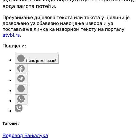
вода заиста потећи.
Преузимање дијелова текста или текста у цјелини је
дозвољено уз обавезно навођење извора и уз
постављање линка ка изворном тексту на порталу
atvbl.rs
.
Подијели:
Линк је копиран!
Таг
ови
:
Водовод Бањалука