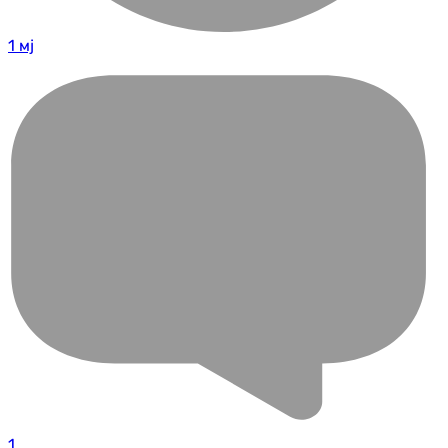
1 мј
1