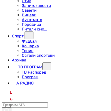
Стил
Занимљивости
Савјети
Вицеви
Ауто-мото
Породица
Питали смо...
Спорт
Фудбал
Кошарка
Тенис
Остали спортови
Архива
ТВ ПРОГРАМ
ТВ Распоред
Програм
А РАДИО
L