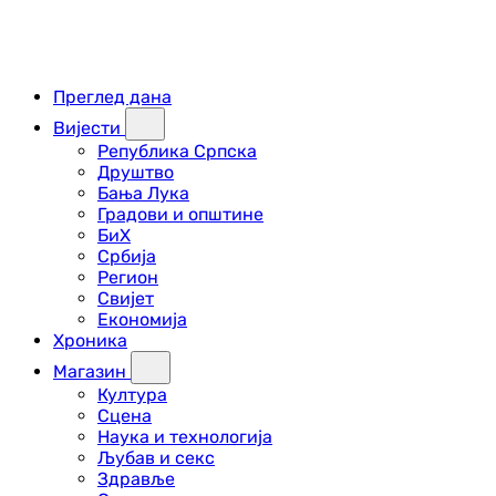
Преглед дана
Вијести
Република Српска
Друштво
Бања Лука
Градови и општине
БиХ
Србија
Регион
Свијет
Економија
Хроника
Магазин
Култура
Сцена
Наука и технологија
Љубав и секс
Здравље