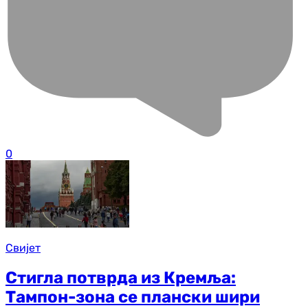
0
Свијет
Стигла потврда из Кремља:
Тампон-зона се плански шири