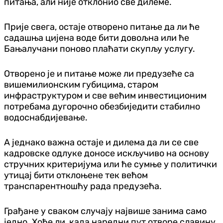
питања, али није отклонио све дилеме.
Прије свега, остаје отворено питање да ли ће
садашња цијена воде бити довољна или ће
Бањалучани поново плаћати скупљу услугу.
Отворено је и питање може ли предузеће са
вишемилионским губицима, старом
инфраструктуром и све већим инвестиционим
потребама дугорочно обезбиједити стабилно
водоснабдијевање.
А једнако важна остаје и дилема да ли се све
кадровске одлуке доносе искључиво на основу
стручних критеријума или ће сумње у политички
утицај бити отклоњене тек већом
транспарентношћу рада предузећа.
Грађане у сваком случају највише занима само
једно. Хоће ли, када наредни пут отворе славину,