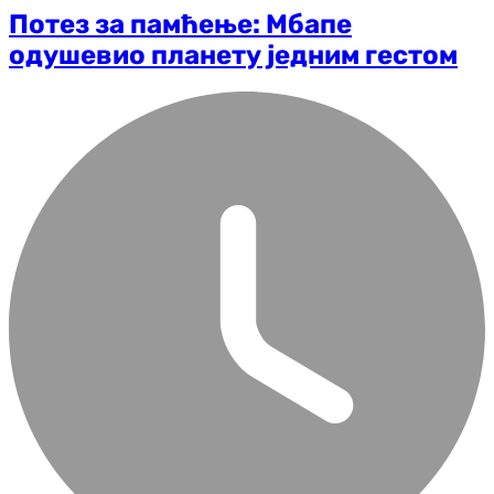
Потез за памћење: Мбапе
одушевио планету једним гестом