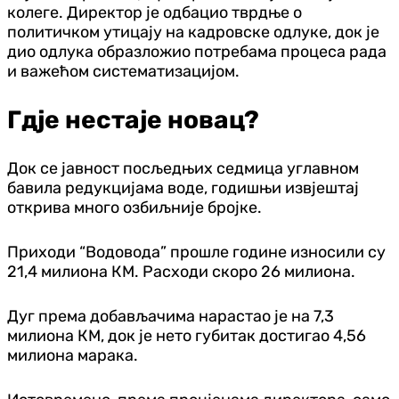
колеге. Директор је одбацио тврдње о
политичком утицају на кадровске одлуке, док је
дио одлука образложио потребама процеса рада
и важећом систематизацијом.
Гдје нестаје новац?
Док се јавност посљедњих седмица углавном
бавила редукцијама воде, годишњи извјештај
открива много озбиљније бројке.
Приходи “Водовода” прошле године износили су
21,4 милиона КМ. Расходи скоро 26 милиона.
Дуг према добављачима нарастао је на 7,3
милиона КМ, док је нето губитак достигао 4,56
милиона марака.