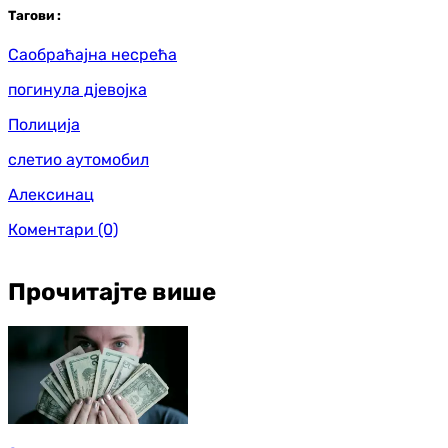
Таг
ови
:
Саобраћајна несрећа
погинула дјевојка
Полиција
слетио аутомобил
Алексинац
Коментари
(0)
Прочитајте више