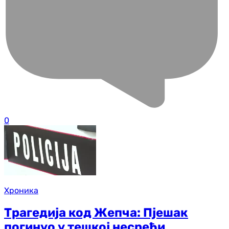
0
Хроника
Трагедија код Жепча: Пјешак
погинуо у тешкој несрећи