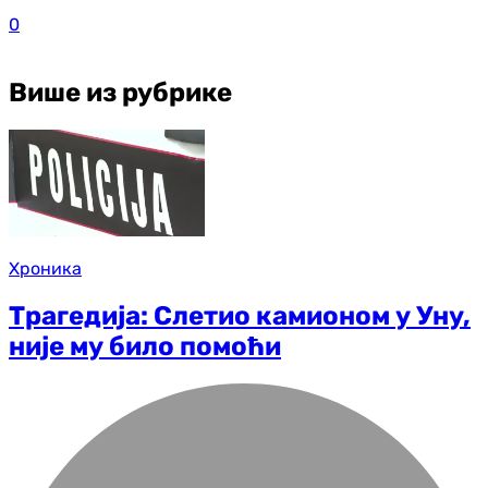
0
Више из рубрике
Хроника
Трагедија: Слетио камионом у Уну,
није му било помоћи