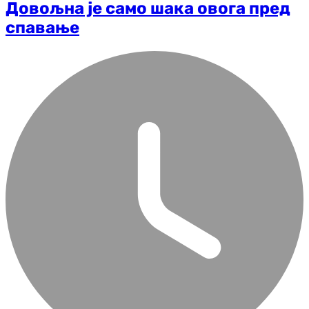
Довољна је само шака овога пред
спавање