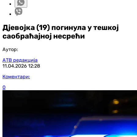
Дјевојка (19) погинула у тешкој
саобраћајној несрећи
Аутор:
АТВ редакција
11.04.2026
12:28
Коментари:
0