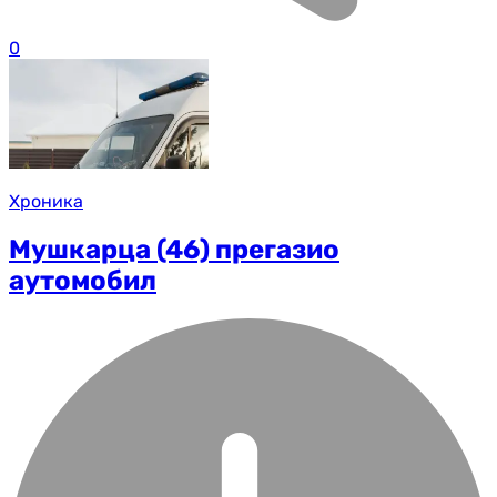
0
Хроника
Мушкарца (46) прегазио
аутомобил