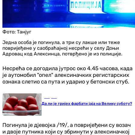
Фото:
Танјуг
Једна особа је погинула, а три су лакше или теже
повријеђене у саобраћајној несрећи у селу Доњи
Адровац код Алексинца, потврђено је из полиције.
Несрећа се догодила јутрос око 4.45 часова, када
је аутомобил "опел" алексиначких регистарских
ознака слетио са пута и ударио у бетонски стуб.
Савјети
Да ли је гријех фарбати јаја на Велику суботу?
Погинула је дјевојка /19/, а повријеђени су возач
и двоје путника који су збринути у алексиначкој