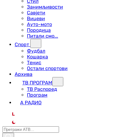
Стил
Занимљивости
Савјети
Вицеви
Ауто-мото
Породица
Питали смо...
Спорт
Фудбал
Кошарка
Тенис
Остали спортови
Архива
ТВ ПРОГРАМ
ТВ Распоред
Програм
А РАДИО
L