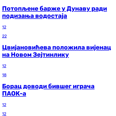
Потопљене барже у Дунаву ради
подизања водостаја
12
22
Цвијановићева положила вијенац
на Новом Зејтинлику
12
18
Борац доводи бившег играча
ПАОК-а
12
12