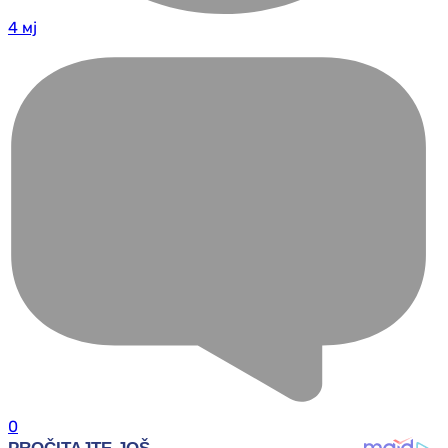
4 мј
0