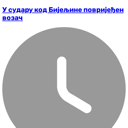
У судару код Бијељине повријеђен
возач