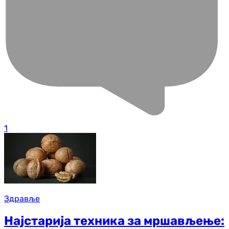
1
Здравље
Најстарија техника за мршављење: