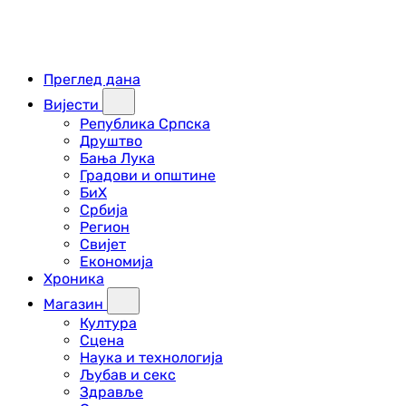
Преглед дана
Вијести
Република Српска
Друштво
Бања Лука
Градови и општине
БиХ
Србија
Регион
Свијет
Економија
Хроника
Магазин
Култура
Сцена
Наука и технологија
Љубав и секс
Здравље