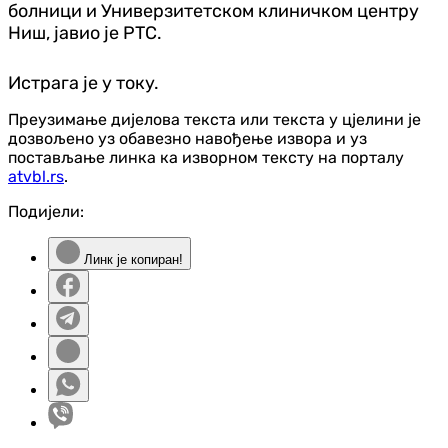
болници и Универзитетском клиничком центру
Ниш, јавио је РТС.
Истрага је у току.
Преузимање дијелова текста или текста у цјелини је
дозвољено уз обавезно навођење извора и уз
постављање линка ка изворном тексту на порталу
atvbl.rs
.
Подијели:
Линк је копиран!