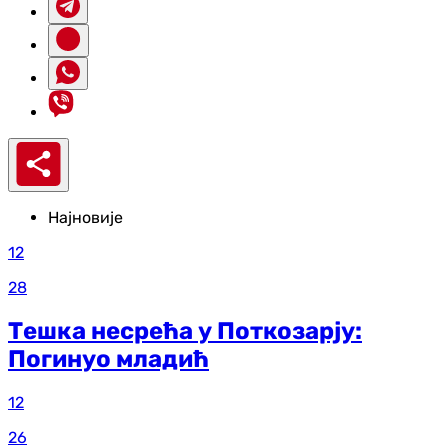
Најновије
12
28
Тешка несрећа у Поткозарју:
Погинуо младић
12
26