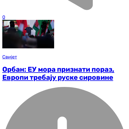
0
Свијет
Орбан: ЕУ мора признати пораз,
Европи требају руске сировине