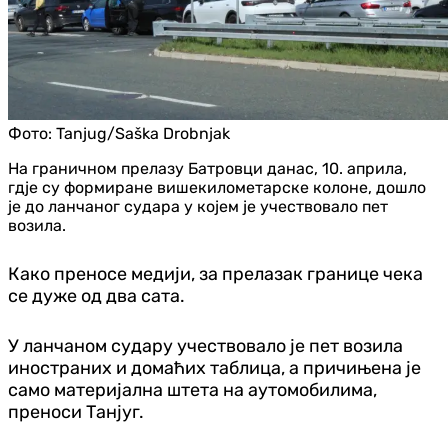
Фото:
Tanjug/Saška Drobnjak
На граничном прелазу Батровци данас, 10. априла,
гд‌је су формиране вишекилометарске колоне, дошло
је до ланчаног судара у којем је учествовало пет
возила.
Како преносе медији, за прелазак границе чека
се дуже од два сата.
У ланчаном судару учествовало је пет возила
иностраних и домаћих таблица, а причињена је
само материјална штета на аутомобилима,
преноси Тан‌југ.