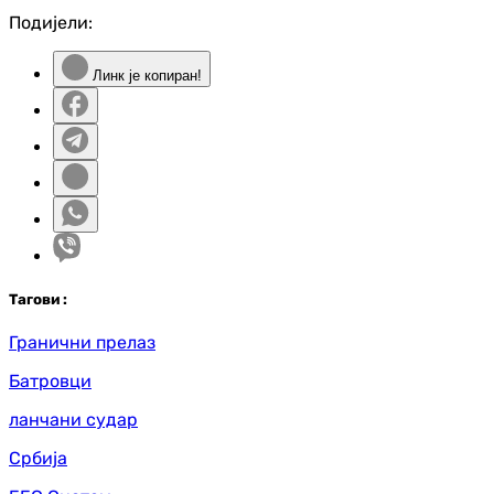
Подијели:
Линк је копиран!
Таг
ови
:
Гранични прелаз
Батровци
ланчани судар
Србија