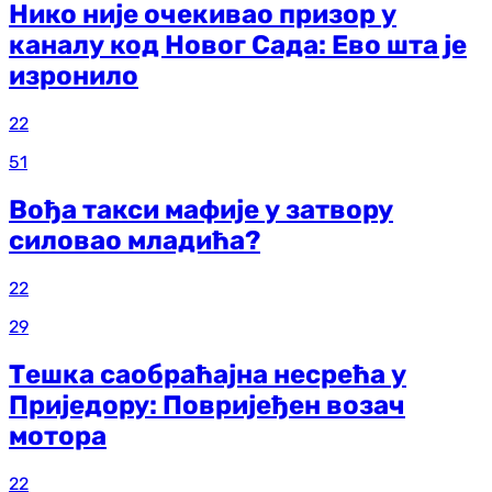
Нико није очекивао призор у
каналу код Новог Сада: Ево шта је
изронило
22
51
Вођа такси мафије у затвору
силовао младића?
22
29
Тешка саобраћајна несрећа у
Приједору: Повријеђен возач
мотора
22