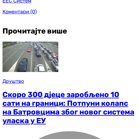
ЕЕС Систем
Коментари
(0)
Прочитајте више
Друштво
Скоро 300 д‌јеце заробљено 10
сати на граници: Потпуни колапс
на Батровцима због новог система
уласка у ЕУ