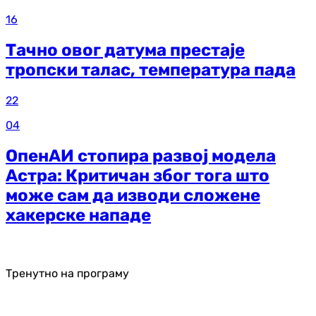
16
Тачно овог датума престаје
тропски талас, температура пада
22
04
ОпенАИ стопира развој модела
Астра: Критичан због тога што
може сам да изводи сложене
хакерске нападе
Тренутно на програму