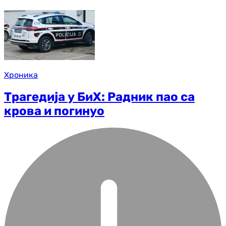
Хроника
Трагедија у БиХ: Радник пао са
крова и погинуо