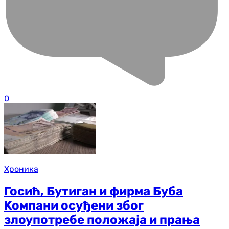
0
Хроника
Госић, Бутиган и фирма Буба
Koмпани осуђени због
злоупотребе положаја и прања