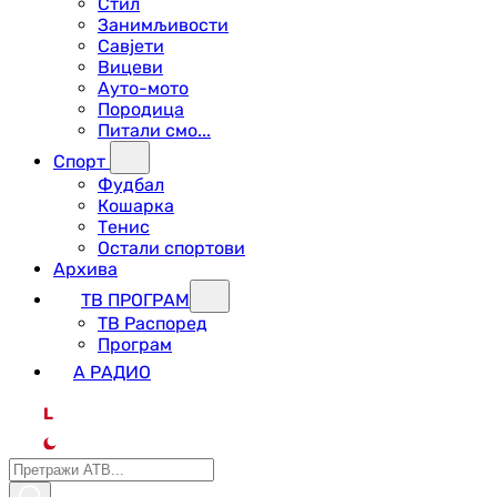
Стил
Занимљивости
Савјети
Вицеви
Ауто-мото
Породица
Питали смо...
Спорт
Фудбал
Кошарка
Тенис
Остали спортови
Архива
ТВ ПРОГРАМ
ТВ Распоред
Програм
А РАДИО
L