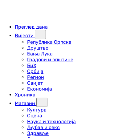
Преглед дана
Вијести
Република Српска
Друштво
Бања Лука
Градови и општине
БиХ
Србија
Регион
Свијет
Економија
Хроника
Магазин
Култура
Сцена
Наука и технологија
Љубав и секс
Здравље