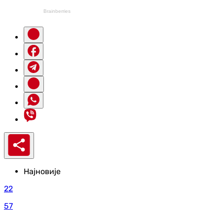
Најновије
22
57