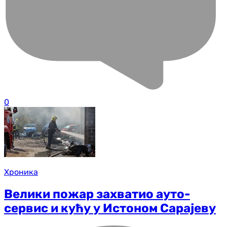
0
Хроника
Велики пожар захватио ауто-
сервис и кућу у Истоном Сарајеву