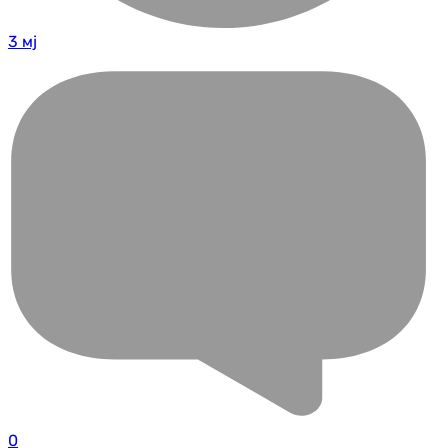
3 мј
0