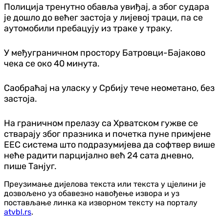
Полиција тренутно обавља увиђај, а због судара
је дошло до већег застоја у лијевој траци, па се
аутомобили пребацују из траке у траку.
У међуграничном простору Батровци-Бајаково
чека се око 40 минута.
Саобраћај на уласку у Србију тече неометано, без
застоја.
На граничном прелазу са Хрватском гужве се
стварају због празника и почетка пуне примјене
ЕЕС система што подразумијева да софтвер више
неће радити парцијално већ 24 сата дневно,
пише Танјуг.
Преузимање дијелова текста или текста у цјелини је
дозвољено уз обавезно навођење извора и уз
постављање линка ка изворном тексту на порталу
atvbl.rs
.