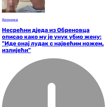
Хроника
Несрећни дједа из Обреновца
описао како му је унук убио жену:
"Иде онај лудак с највећим ножем,
излијећи"