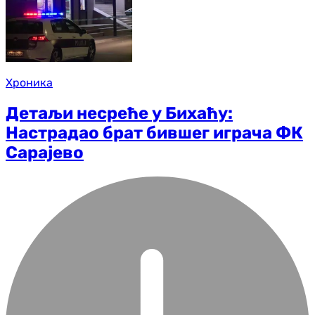
Хроника
Детаљи несреће у Бихаћу:
Настрадао брат бившег играча ФК
Сарајево