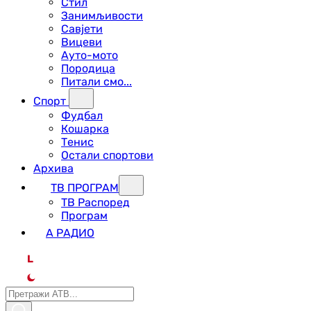
Стил
Занимљивости
Савјети
Вицеви
Ауто-мото
Породица
Питали смо...
Спорт
Фудбал
Кошарка
Тенис
Остали спортови
Архива
ТВ ПРОГРАМ
ТВ Распоред
Програм
А РАДИО
L