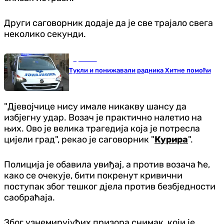
Други саговорник додаје да је све трајало свега
неколико секунди.
Хроника
Тукли и понижавали радника Хитне помоћи
"Дјевојчице нису имале никакву шансу да
избјегну удар. Возач је практично налетио на
њих. Ово је велика трагедија која је потресла
цијели град", рекао је саговорник "
Курира
".
Полиција је обавила увиђај, а против возача ће,
како се очекује, бити покренут кривични
поступак због тешког дјела против безбједности
саобраћаја.
Због узнемирујућих призора снимак, који је