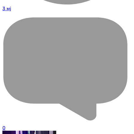
3 мј
0