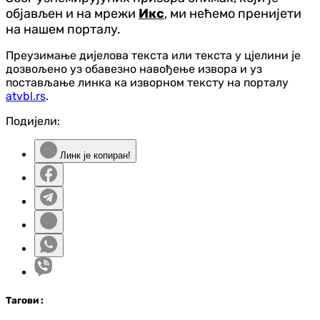
објављен и на мрежи
Икс
, ми нећемо пренијети
на нашем порталу.
Преузимање дијелова текста или текста у цјелини је
дозвољено уз обавезно навођење извора и уз
постављање линка ка изворном тексту на порталу
atvbl.rs
.
Подијели:
Линк је копиран!
Таг
ови
: