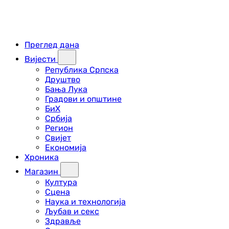
Преглед дана
Вијести
Република Српска
Друштво
Бања Лука
Градови и општине
БиХ
Србија
Регион
Свијет
Економија
Хроника
Магазин
Култура
Сцена
Наука и технологија
Љубав и секс
Здравље