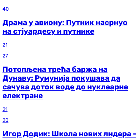
40
Драма у авиону: Путник насрнуо
на стјуардесу и путнике
21
27
Потопљена трећа баржа на
Дунаву: Румунија покушава да
сачува доток воде до нуклеарне
електране
21
20
Игор Додик: Школа нових лидера -