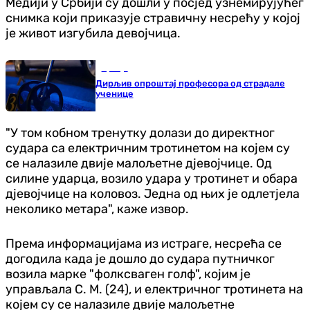
Медији у Србији су дошли у посјед узнемирујућег
снимка који приказује стравичну несрећу у којој
је живот изгубила девојчица.
Србија
Дирљив опроштај професора од страдале
ученице
"У том кобном тренутку долази до директног
судара са електричним тротинетом на којем су
се налазиле двије малољетне дјевојчице. Од
силине ударца, возило удара у тротинет и обара
дјевојчице на коловоз. Једна од њих је одлетјела
неколико метара", каже извор.
Према информацијама из истраге, несрећа се
догодила када је дошло до судара путничког
возила марке "фолксваген голф", којим је
управљала С. М. (24), и електричног тротинета на
којем су се налазиле двије малољетне