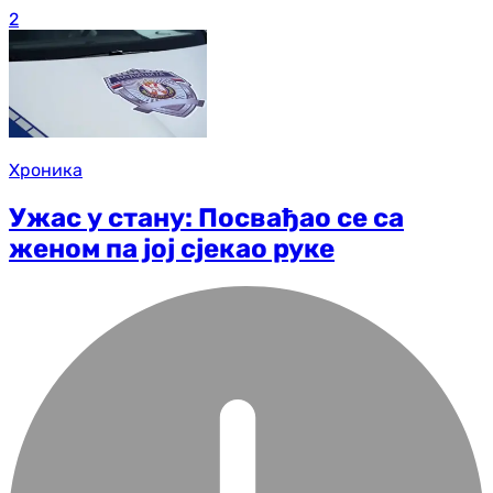
2
Хроника
Ужас у стану: Посвађао се са
женом па јој сјекао руке