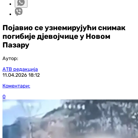
Појавио се узнемирујући снимак
погибије дјевојчице у Новом
Пазару
Аутор:
АТВ редакција
11.04.2026
18:12
Коментари:
0