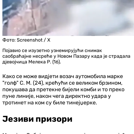
Фото:
Screenshot / X
Појавио се изузетно узнемирујући снимак
саобраћајне несреће у Новом Пазару када је страдала
дјевојчица Мелека Р. (16).
Како се може видјети возач аутомобила марке
"голф" С. М. (24), крећући се великом брзином,
покушава да претекне бијели комби и то преко
пуне линије, након чега директно удара у
тротинет на ком су биле тинејџерке.
Језиви призори