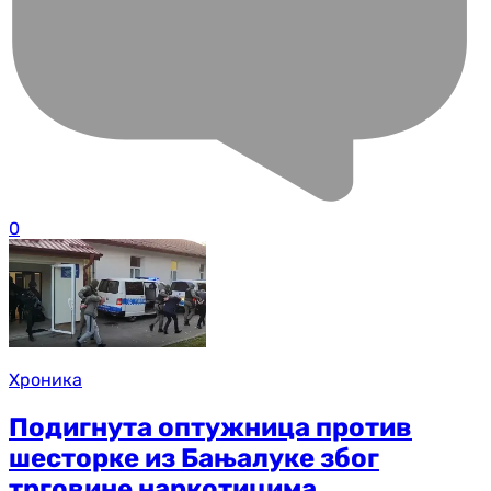
0
Хроника
Подигнута оптужница против
шесторке из Бањалуке због
трговине наркотицима