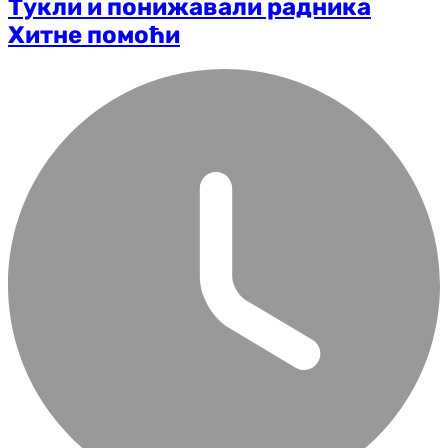
Тукли и понижавали радника
Хитне помоћи