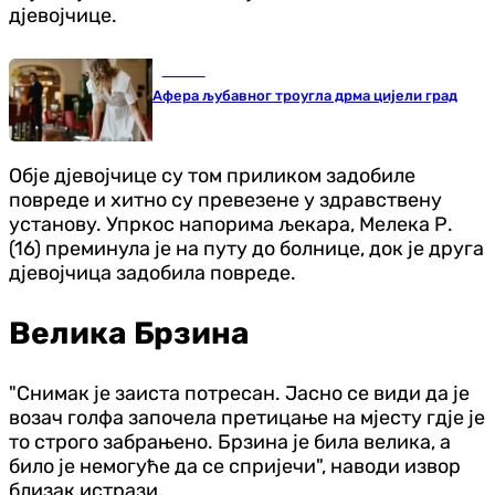
дјевојчице.
Регион
Афера љубавног троугла дрма цијели град
Обје дјевојчице су том приликом задобиле
повреде и хитно су превезене у здравствену
установу. Упркос напорима љекара, Мелека Р.
(16) преминула је на путу до болнице, док је друга
дјевојчица задобила повреде.
Велика Брзина
"Снимак је заиста потресан. Јасно се види да је
возач голфа започела претицање на мјесту гдје је
то строго забрањено. Брзина је била велика, а
било је немогуће да се спријечи", наводи извор
близак истрази.