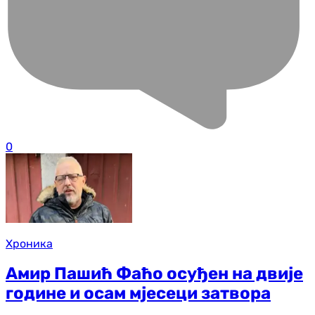
0
Хроника
Амир Пашић Фаћо осуђен на двије
године и осам мјесеци затвора