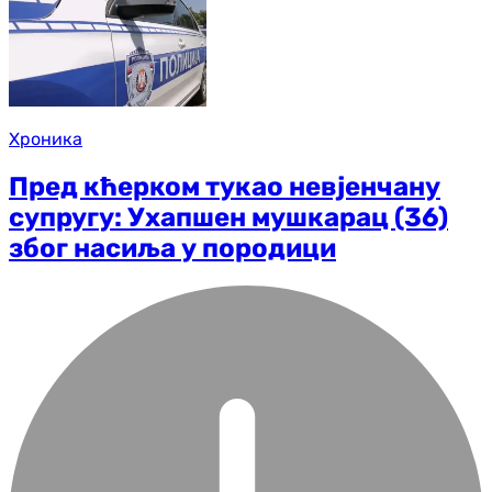
Хроника
Пред кћерком тукао невјенчану
супругу: Ухапшен мушкарац (36)
због насиља у породици