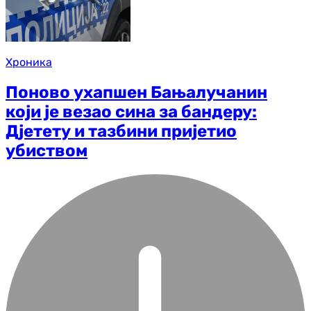
Хроника
Поново ухапшен Бањалучанин
који је везао сина за бандеру:
Дјетету и тазбини пријетио
убиством