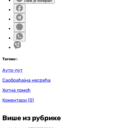
Линк је копиран!
Таг
ови
:
Ауто-пут
Саобраћајна несрећа
Хитна помоћ
Коментари
(0)
Више из рубрике