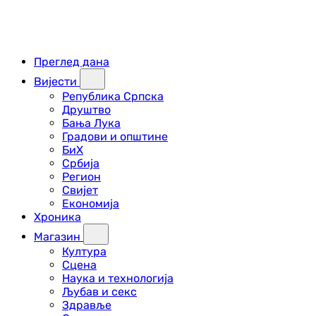
Преглед дана
Вијести
Република Српска
Друштво
Бања Лука
Градови и општине
БиХ
Србија
Регион
Свијет
Економија
Хроника
Магазин
Култура
Сцена
Наука и технологија
Љубав и секс
Здравље