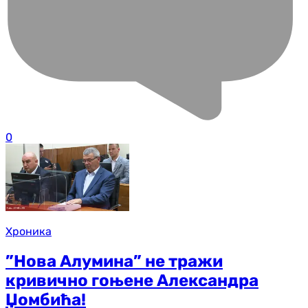
0
Хроника
”Нова Алумина” не тражи
кривично гоњене Александра
Џомбића!