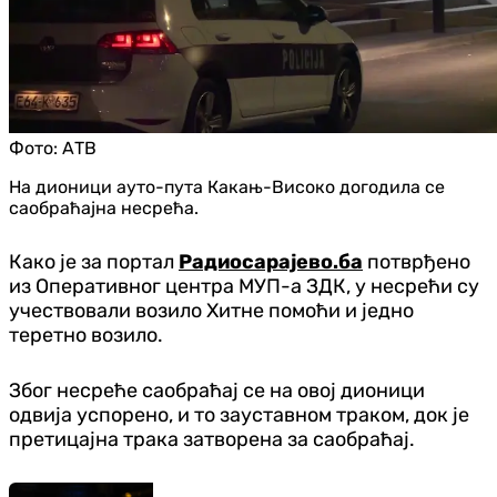
Фото:
АТВ
На дионици ауто-пута Какањ-Високо догодила се
саобраћајна несрећа.
Како је за портал
Радиосарајево.ба
потврђено
из Оперативног центра МУП-а ЗДК, у несрећи су
учествовали возило Хитне помоћи и једно
теретно возило.
Због несреће саобраћај се на овој дионици
одвија успорено, и то зауставном траком, док је
претицајна трака затворена за саобраћај.
Србија