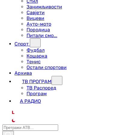
Стил
Занимљивости
Савјети
Вицеви
Ауто-мото
Породица
Питали смо...
Спорт
Фудбал
Кошарка
Тенис
Остали спортови
Архива
ТВ ПРОГРАМ
ТВ Распоред
Програм
А РАДИО
L