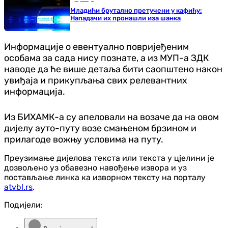
Младићи брутално претучени у кафићу:
Нападачи их пронашли иза шанка
Информације о евентуално повријеђеним
особама за сада нису познате, а из МУП-а ЗДК
наводе да ће више детаља бити саопштено након
увиђаја и прикупљања свих релевантних
информација.
Из БИХАМК-а су апеловали на возаче да на овом
дијелу ауто-путу возе смањеном брзином и
прилагоде вожњу условима на путу.
Преузимање дијелова текста или текста у цјелини је
дозвољено уз обавезно навођење извора и уз
постављање линка ка изворном тексту на порталу
atvbl.rs
.
Подијели: