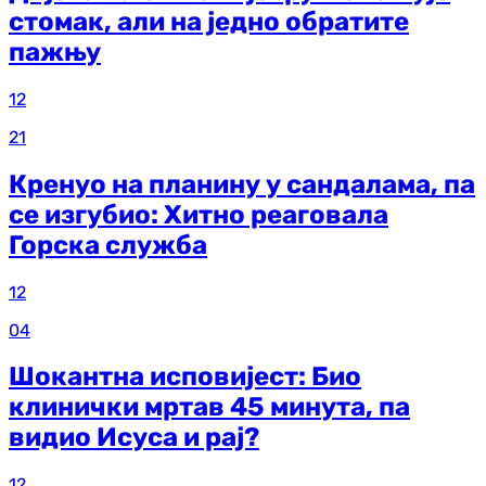
стомак, али на једно обратите
пажњу
12
21
Кренуо на планину у сандалама, па
се изгубио: Хитно реаговала
Горска служба
12
04
Шокантна исповијест: Био
клинички мртав 45 минута, па
видио Исуса и рај?
12