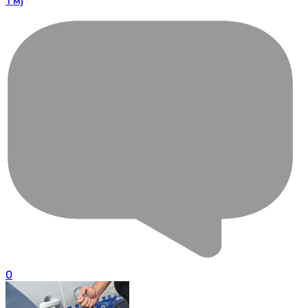
1 мј
0