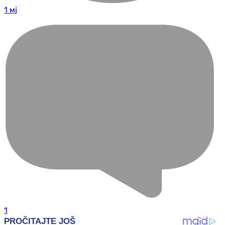
1 мј
1