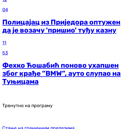
04
Полицајац из Приједора оптужен
да је возачу 'пришио' туђу казну
11
53
Фехко Ћошабић поново ухапшен
због крађе ”BMW”, ауто слупао на
Туњицама
Тренутно на програму
Стање на граничним прелазима