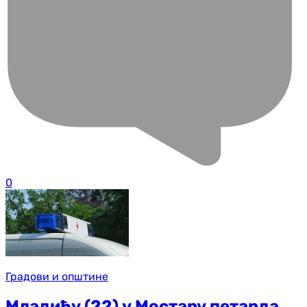
0
Градови и општине
Младићу (22) у Мостару петарда