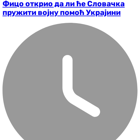
Фицо открио да ли ће Словачка
пружити војну помоћ Украјини