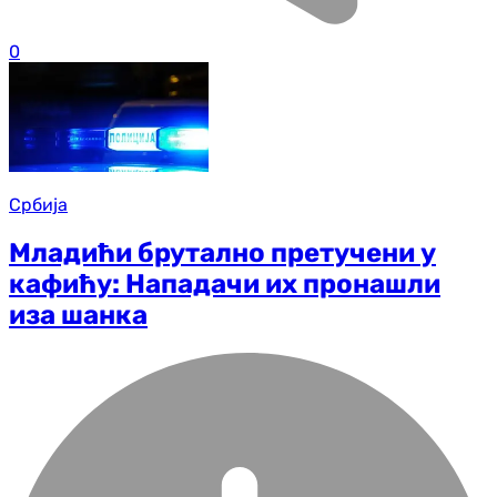
0
Србија
Младићи брутално претучени у
кафићу: Нападачи их пронашли
иза шанка