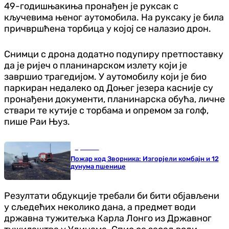
49-годишњакиња пронађен је руксак с
кључевима њеног аутомобила. На руксаку је била
причвршћена торбица у којој се налазио дрон.
Снимци с дрона додатно подупиру претпоставку
да је ријеч о планинарском излету који је
завршио трагедијом. У аутомобилу који је био
паркиран недалеко од Доњег језера касније су
пронађени документи, планинарска обућа, личне
ствари те кутије с торбама и опремом за голф,
пише Раи Њуз.
Хроника
Пожар код Зворника: Изгорјели комбајн и 12
дунума пшенице
Резултати обдукције требали би бити објављени
у сљедећих неколико дана, а предмет води
државна тужитељка Карла Лонго из Државног