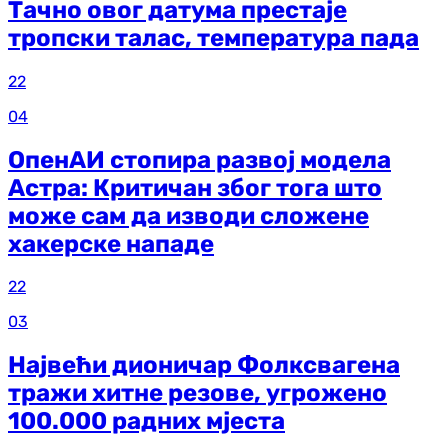
Тачно овог датума престаје
тропски талас, температура пада
22
04
ОпенАИ стопира развој модела
Астра: Критичан због тога што
може сам да изводи сложене
хакерске нападе
22
03
Највећи дионичар Фолксвагена
тражи хитне резове, угрожено
100.000 радних мјеста