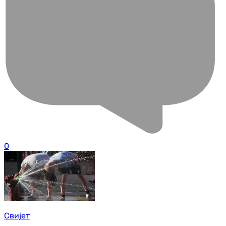
0
Свијет