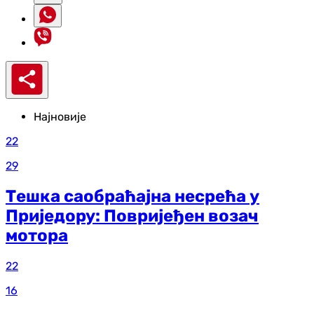
Најновије
22
29
Тешка саобраћајна несрећа у
Приједору: Повријеђен возач
мотора
22
16