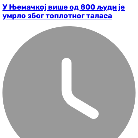
У Њемачкој више од 800 људи је
умрло због топлотног таласа