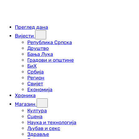
Преглед дана
Вијести
Република Српска
Друштво
Бања Лука
Градови и општине
БиХ
Србија
Регион
Свијет
Економија
Хроника
Магазин
Култура
Сцена
Наука и технологија
Љубав и секс
Здравље