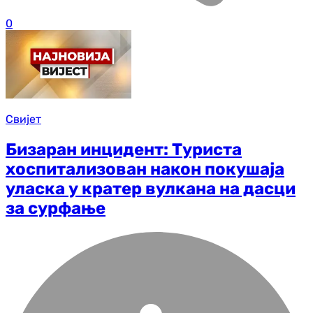
0
Свијет
Бизаран инцидент: Туриста
хоспитализован након покушаја
уласка у кратер вулкана на дасци
за сурфање