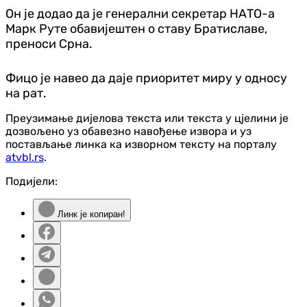
Он је додао да је генерални секретар НАТО-а
Марк Руте обавијештен о ставу Братиславе,
преноси Срна.
Фицо је навео да даје приоритет миру у односу
на рат.
Преузимање дијелова текста или текста у цјелини је
дозвољено уз обавезно навођење извора и уз
постављање линка ка изворном тексту на порталу
atvbl.rs
.
Подијели:
Линк је копиран!