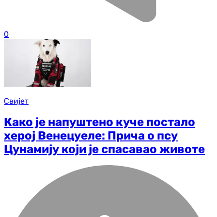
0
Свијет
Како је напуштено куче постало
херој Венецуеле: Прича о псу
Цунамију који је спасавао животе