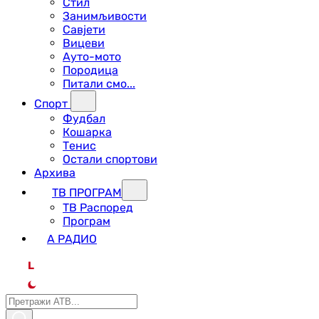
Стил
Занимљивости
Савјети
Вицеви
Ауто-мото
Породица
Питали смо...
Спорт
Фудбал
Кошарка
Тенис
Остали спортови
Архива
ТВ ПРОГРАМ
ТВ Распоред
Програм
А РАДИО
L