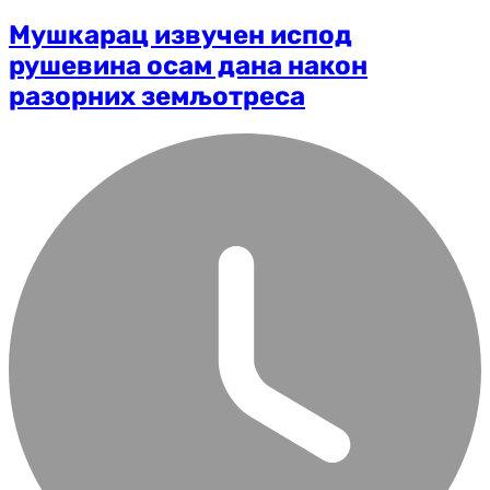
Мушкарац извучен испод
рушевина осам дана након
разорних земљотреса