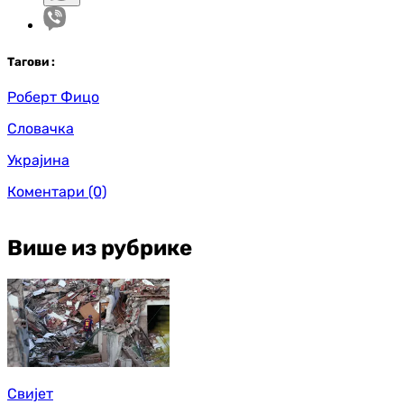
Таг
ови
:
Роберт Фицо
Словачка
Украјина
Коментари
(0)
Више из рубрике
Свијет