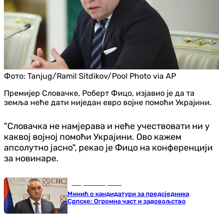
Фото:
Tanjug/Ramil Sitdikov/Pool Photo via AP
Премијер Словачке, Роберт Фицо, изјавио је да та
земља неће дати ниједан евро војне помоћи Украјини.
"Словачка не намјерава и неће учествовати ни у
каквој војној помоћи Украјини. Ово кажем
апсолутно јасно", рекао је Фицо на конференцији
за новинаре.
Република Српска
Минић о кандидатури за предсједника
Српске: Огромна част и задовољство