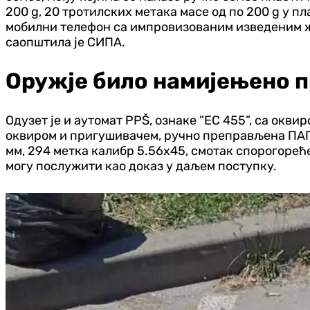
200 g, 20 тротилских метака масе од по 200 g у п
мобилни телефон са импровизованим изведеним ж
саопштила је СИПА.
Оружје било намијењено п
Одузет је и аутомат PPŠ, ознаке ”EC 455”, са окви
оквиром и пригушивачем, ручно преправљена ПАП-о
мм, 294 метка калибр 5.56x45, смотак спорогорећ
могу послужити као доказ у даљем поступку.