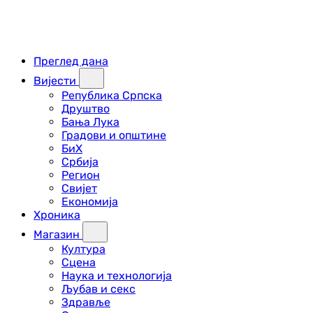
Преглед дана
Вијести
Република Српска
Друштво
Бања Лука
Градови и општине
БиХ
Србија
Регион
Свијет
Економија
Хроника
Магазин
Култура
Сцена
Наука и технологија
Љубав и секс
Здравље