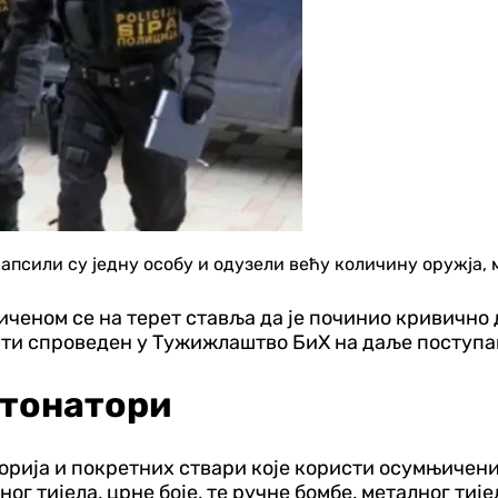
сили су једну особу и одузели већу количину оружја, м
њиченом се на терет ставља да је починио кривично
ити спроведен у Тужижлаштво БиХ на даље поступа
етонатори
рија и покретних ствари које користи осумњичени
ог тијела, црне боје, те ручне бомбе, металног тије