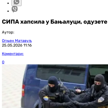
СИПА хапсила у Бањалуци, одузете 
Аутор:
Огњен Матавуљ
25.05.2026
11:16
Коментари:
0