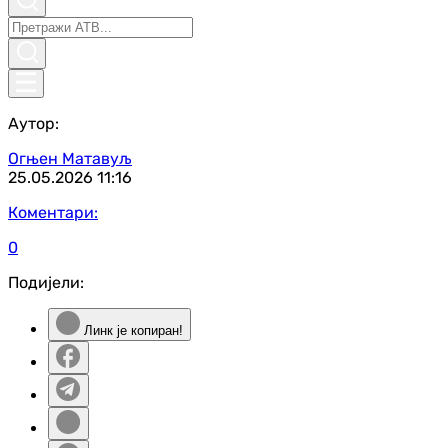
Аутор:
Огњен Матавуљ
25.05.2026
11:16
Коментари:
0
Подијели:
Линк је копиран!