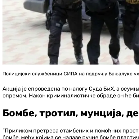
Полицијски службеници СИПА на подручју Бањалуке ухап
Акција је спроведена по налогу Суда БиХ, а осум
опремом. Након криминалистичке обраде он ће б
Бомбе, тротил, мунција, д
”Приликом претреса стамбених и помоћних просто
бомбе, међу којима се налазе ручне бомбе пластичн