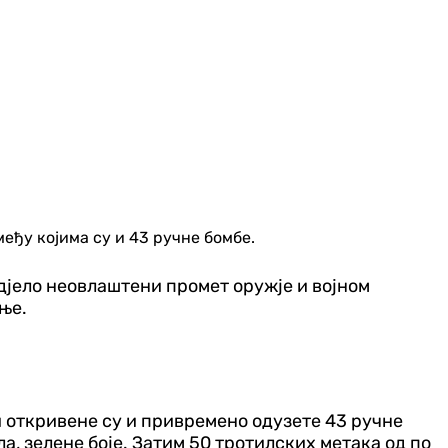
еђу којима су и 43 ручне бомбе.
 дјело неовлаштени промет оружје и војном
ње.
 откривене су и привремено одузете 43 ручне
ла, зелене боје. Затим 50 тротилских метака од по