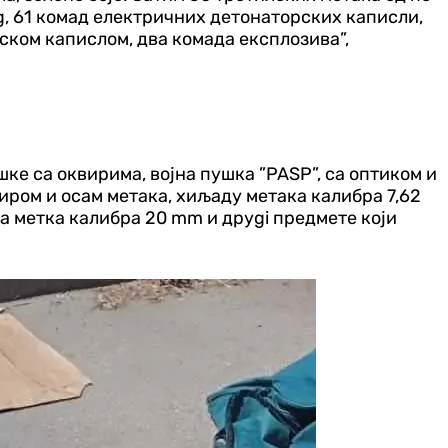
 g, 61 комад електричних детонаторских каписли,
ком капислом, два комада експлозива”,
шке са оквирима, војна пушка ”PASP”, са оптиком и
иром и осам метака, хиљаду метака калибра 7,62
а метка калибра 20 mm и друgi предмете који