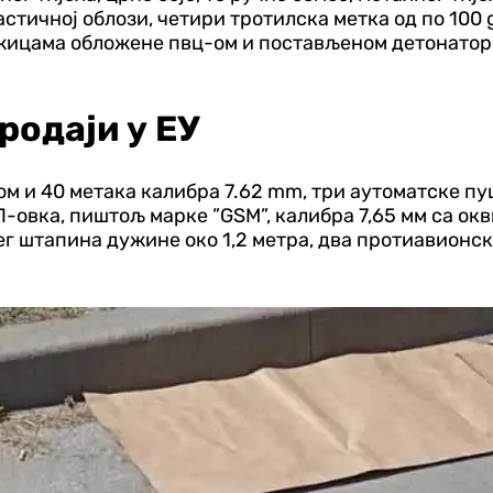
ластичној облози, четири тротилска метка од по 100
ицама обложене пвц-ом и постављеном детонаторс
родаји у ЕУ
ром и 40 метака калибра 7.62 mm, три аутоматске пу
вка, пиштољ марке ”GSM”, калибра 7,65 мм са окв
ег штапина дужине око 1,2 метра, два протиавионск