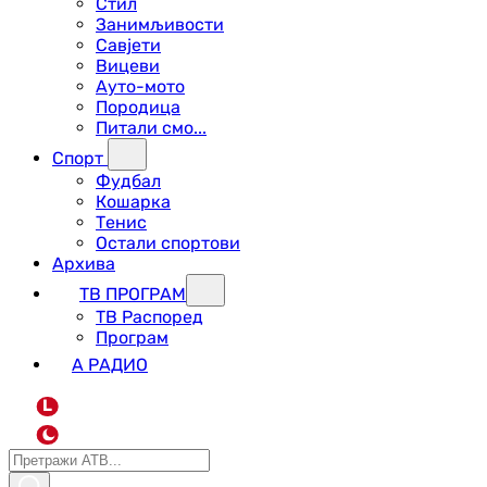
Стил
Занимљивости
Савјети
Вицеви
Ауто-мото
Породица
Питали смо...
Спорт
Фудбал
Кошарка
Тенис
Остали спортови
Архива
ТВ ПРОГРАМ
ТВ Распоред
Програм
А РАДИО
L