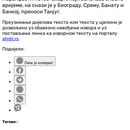
вријеме, на снази је у Београду, Срему, Банату и
Бачкој, преноси Танјуг.
Преузимање дијелова текста или текста у цјелини је
дозвољено уз обавезно навођење извора и уз
постављање линка ка изворном тексту на порталу
atvbl.rs
.
Подијели:
Линк је копиран!
Таг
ови
: