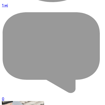
1 мј
0