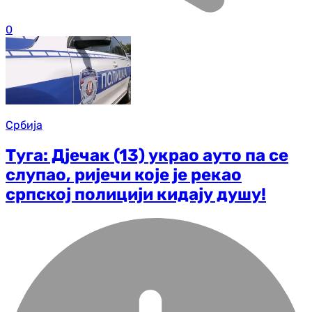
0
Србија
Туга: Дјечак (13) украо ауто па се
слупао, ријечи које је рекао
српској полицији кидају душу!