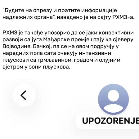
"Будите на опрезу и пратите информације
надлежних органа", наведено је на сајту РХМЗ-а.
РХМЗ је такође упозорио да се јаки конвективни
развоји са југа Мађарске премјештају ка сјеверу
Војводине, Бачкој, па се на овом подручју у
наредних пола сата очекују интензивни
пљускови са грмљавином, градом и олујним
вјетром у зони пљускова.