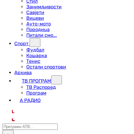
Стил
Занимљивости
Савјети
Вицеви
Ауто-мото
Породица
Питали смо...
Спорт
Фудбал
Кошарка
Тенис
Остали спортови
Архива
ТВ ПРОГРАМ
ТВ Распоред
Програм
А РАДИО
L