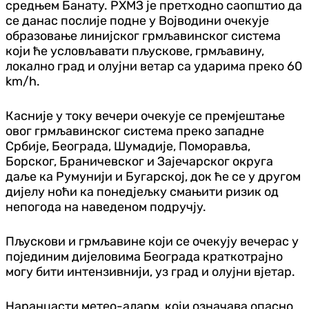
средњем Банату. РХМЗ је претходно саопштио да
се данас послије подне у Војводини очекује
образовање линијског грмљавинског система
који ће условљавати пљускове, грмљавину,
локално град и олујни ветар са ударима преко 60
km/h.
Касније у току вечери очекује се премјештање
овог грмљавинског система преко западне
Србије, Београда, Шумадије, Поморавља,
Борског, Браничевског и Зајечарског округа
даље ка Румунији и Бугарској, док ће се у другом
дијелу ноћи ка понедјељку смањити ризик од
непогода на наведеном подручју.
Пљускови и грмљавине који се очекују вечерас у
појединим дијеловима Београда краткотрајно
могу бити интензивнији, уз град и олујни вјетар.
Наранџасти метео-аларм, који означава опасно