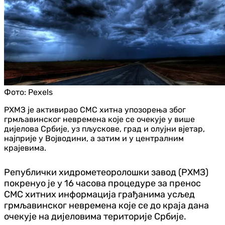
Фото:
Pexels
РХМЗ је активирао СМС хитна упозорења због
грмљавинског невремена које се очекује у више
дијелова Србије, уз пљускове, град и олујни вјетар,
најприје у Војводини, а затим и у централним
крајевима.
Републички хидрометеоролошки завод (РХМЗ)
покренуо је у 16 часова процедуре за пренос
СМС хитних информација грађанима усљед
грмљавинског невремена које се до краја дана
очекује на дијеловима територије Србије.