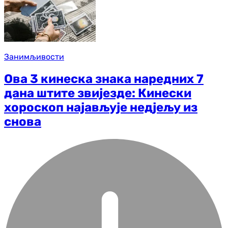
Занимљивости
Ова 3 кинеска знака наредних 7
дана штите звијезде: Кинески
хороскоп најављује недјељу из
снова