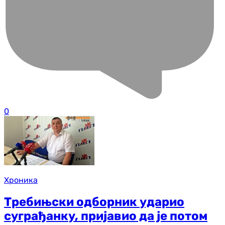
0
Хроника
Требињски одборник ударио
суграђанку, пријавио да је потом