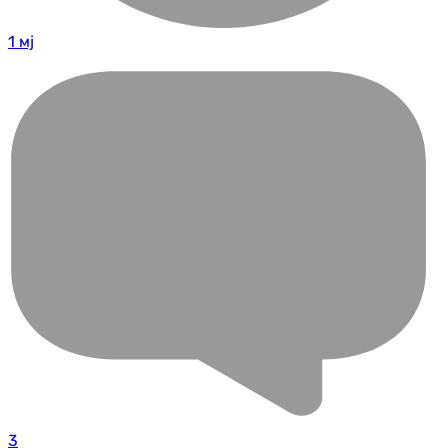
1 мј
3