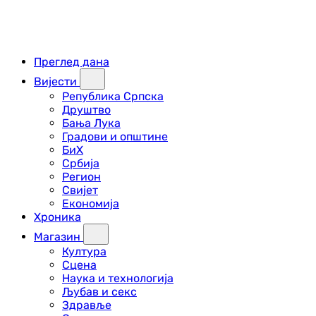
Преглед дана
Вијести
Република Српска
Друштво
Бања Лука
Градови и општине
БиХ
Србија
Регион
Свијет
Економија
Хроника
Магазин
Култура
Сцена
Наука и технологија
Љубав и секс
Здравље