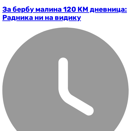
За бербу малина 120 КМ дневница:
Радника ни на видику