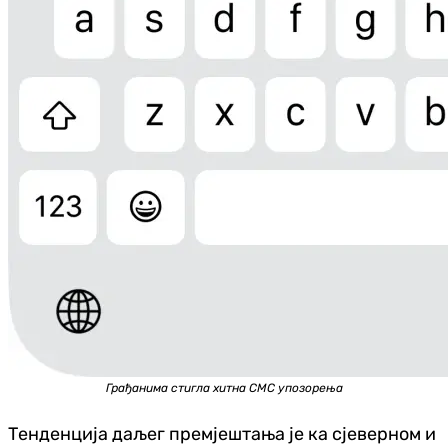
Грађанима стигла хитна СМС упозорења
Тенденција даљег премјештања је ка сјеверном и