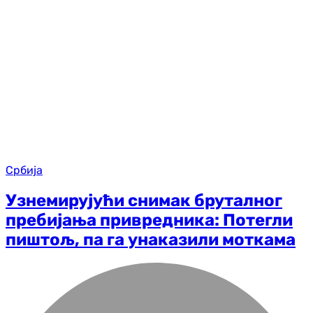
Србија
Узнемирујући снимак бруталног
пребијања привредника: Потегли
пиштољ, па га унаказили моткама