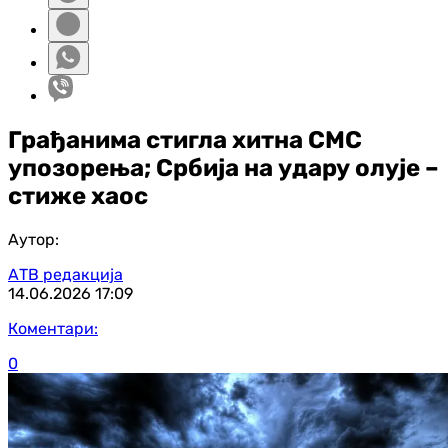
Грађанима стигла хитна СМС
упозорења; Србија на удару олује –
стиже хаос
Аутор:
АТВ редакција
14.06.2026
17:09
Коментари:
0