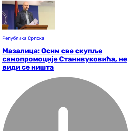
Република Српска
Мазалица: Осим све скупље
самопромоције Станивуковића, не
види се ништа