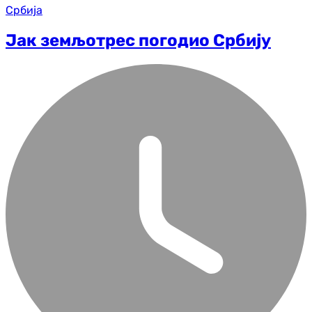
Србија
Јак земљотрес погодио Србију