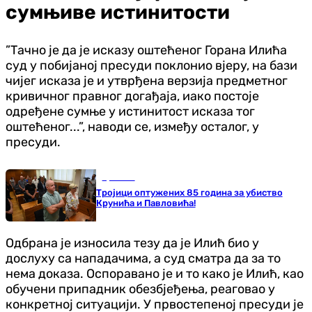
сумњиве истинитости
”Тачно је да је исказу оштећеног Горана Илића
суд у побијаној пресуди поклонио вјеру, на бази
чијег исказа је и утврђена верзија предметног
кривичног правног догађаја, иако постоје
одређене сумње у истинитост исказа тог
оштећеног...”, наводи се, између осталог, у
пресуди.
Хроника
Тројици оптужених 85 година за убиство
Крунића и Павловића!
Одбрана је износила тезу да је Илић био у
дослуху са нападачима, а суд сматра да за то
нема доказа. Оспоравано је и то како је Илић, као
обучени припадник обезбјеђења, реаговао у
конкретној ситуацији. У првостепеној пресуди је