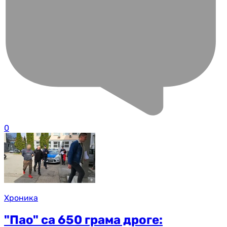
0
Хроника
"Пао" са 650 грама дроге: