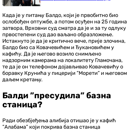
Када је у питању Балдо, који је првобитно био
ослобођен оптужбе, а потом осуђен на 25 година
затвора, Врховни суд сматра да је и за ту одлуку
првостепени суд дао ваљано образложење.
Истакнуто је да је критично вече, прије злочина,
Балдо био са Ковачевићем и Ђукановићем у
кафићу. Да је његово возило снимљено
надзорним камерама на локалитету Гламочана,
те да је он телефоном дојављивао Ковачевићу о
боравку Крунића у пицерији ”Морети” и његовом
даљем кретању.
Балди ”пресудила” базна
станица?
Ради обезбјеђења алибија отишао је у кафић
”Алабама” који покрива базна станица