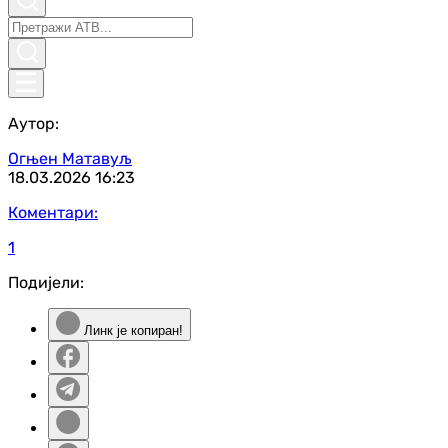
Аутор:
Огњен Матавуљ
18.03.2026
16:23
Коментари:
1
Подијели:
Линк је копиран!