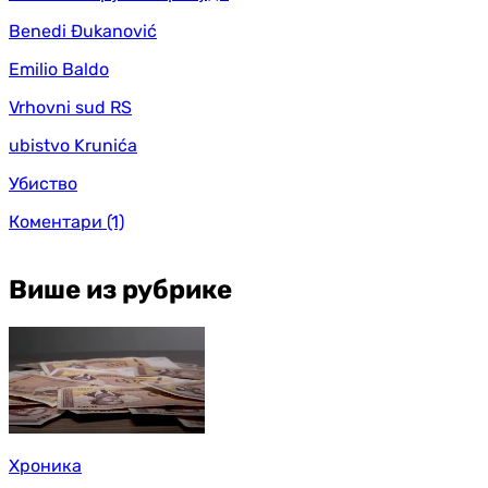
Benedi Đukanović
Emilio Baldo
Vrhovni sud RS
ubistvo Krunića
Убиство
Коментари
(1)
Више из рубрике
Хроника