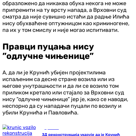
образложено да никаква обука некога не може
припремити на ту врсту напада, а Врховни суд
сматра да није сувишно истаћи да радње Илића
нису обухваћене оптужницом као криминогене,
па их у том смислу и није могао испитивати.
Правци пуцања нису
”одлучне чињенице”
А, да ли је Крунић убијен пројектилима
испаљеним са десне стране возила или из
његове унутрашњости и да ли се возило том
приликом кретало или стајало за Врховни суд
нису ”одлучне чињенице” јер је, како се наводи,
неспорно да су нападачи пуцали по возилу и
убили Крунића и Павловића.
Хроника
3Д реконструкција указује да је Крунић