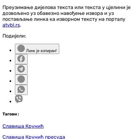
Преузимање дијелова текста или текста у цјелини је
дозвољено уз обавезно навођење извора и уз
постављање линка ка изворном тексту на порталу
atvbl.rs
.
Подијели:
Линк је копиран!
Таг
ови
:
Славиша Крунић
Славиша Крунић пресуда