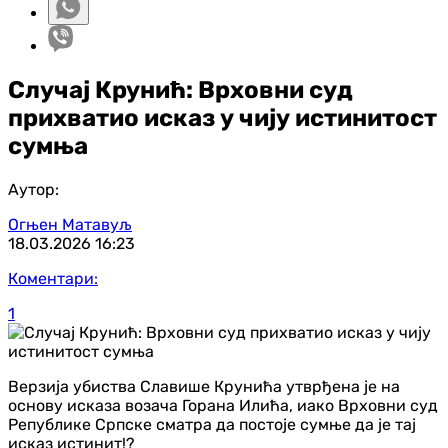
Случај Крунић: Врховни суд
прихватио исказ у чију истинитост
сумња
Аутор:
Огњен Матавуљ
18.03.2026
16:23
Коментари:
1
Верзија убиства Славише Крунића утврђена је на
основу исказа возача Горана Илића, иако Врховни суд
Републике Српске сматра да постоје сумње да је тај
исказ истинит!?