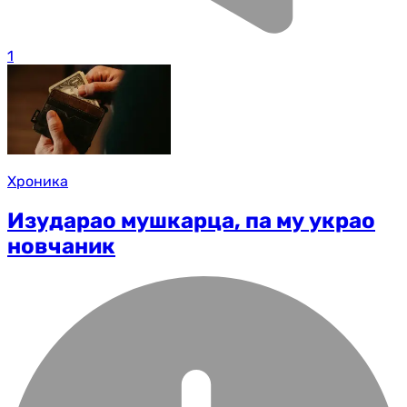
1
Хроника
Изударао мушкарца, па му украо
новчаник