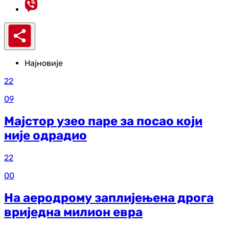
Најновије
22
09
Мајстор узео паре за посао који
није одрадио
22
00
На аеродрому заплијењена дрога
вриједна милион евра