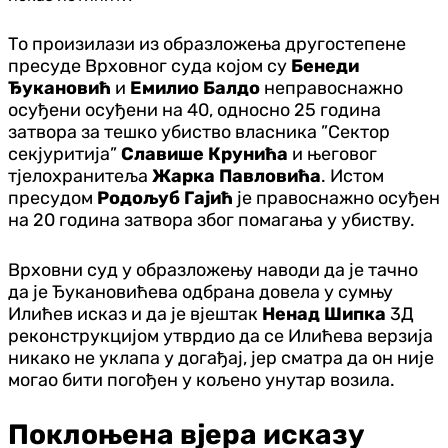
То произилази из образложења другостепене
пресуде Врховног суда којом су
Бенеди
Ђукановић
и
Емилио Балдо
неправоснажно
осуђени осуђени на 40, односно 25 година
затвора за тешко убиство власника ”Сектор
секјуритија”
Славише Крунића
и његовог
тјелохранитеља
Жарка Павловића
. Истом
пресудом
Родољуб Гајић
је правоснажно осуђен
на 20 година затвора због помагања у убиству.
Врховни суд у образложењу наводи да је тачно
да је Ђукановићева одбрана довела у сумњу
Илићев исказ и да је вјештак
Ненад Шипка
3Д
реконструкцијом утврдио да се Илићева верзија
никако не уклапа у догађај, јер сматра да он није
могао бити погођен у кољено унутар возила.
Поклоњена вјера исказу