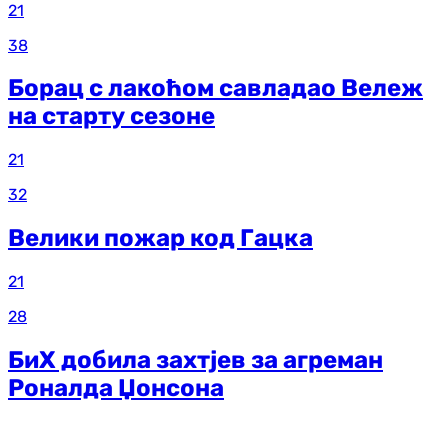
21
38
Борац с лакоћом савладао Вележ
на старту сезоне
21
32
Велики пожар код Гацка
21
28
БиХ добила захтјев за агреман
Роналда Џонсона