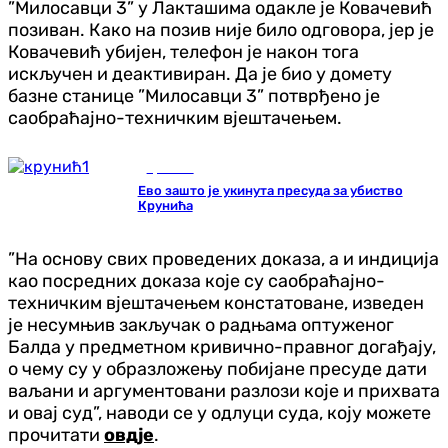
”Милосавци 3” у Лакташима одакле је Ковачевић
позиван. Како на позив није било одговора, јер је
Ковачевић убијен, телефон је након тога
искључен и деактивиран. Да је био у домету
базне станице ”Милосавци 3” потврђено је
саобраћајно-техничким вјештачењем.
Хроника
Ево зашто је укинута пресуда за убиство
Крунића
”На основу свих проведених доказа, а и индиција
као посредних доказа које су саобраћајно-
техничким вјештачењем констатоване, изведен
је несумњив закључак о радњама оптуженог
Балда у предметном кривично-правног догађају,
о чему су у образложењу побијане пресуде дати
ваљани и аргументовани разлози које и прихвата
и овај суд”, наводи се у одлуци суда, коју можете
прочитати
овдје
.