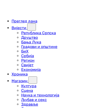
Преглед дана
Вијести
Република Српска
Друштво
Бања Лука
Градови и општине
БиХ
Србија
Регион
Свијет
Економија
Хроника
Магазин
Култура
Сцена
Наука и технологија
Љубав и секс
Здравље