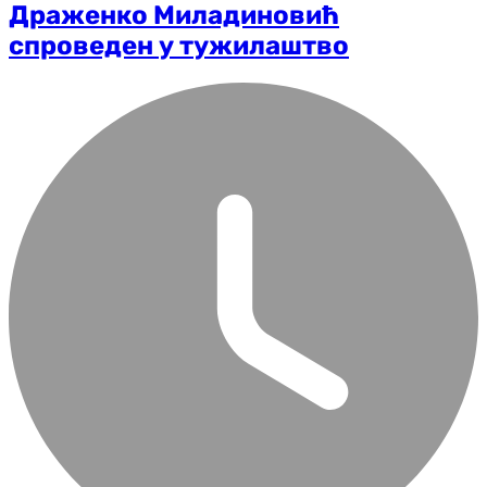
Драженко Миладиновић
спроведен у тужилаштво