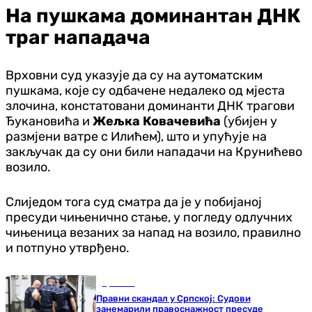
На пушкама доминантан ДНК
траг нападача
Врховни суд указује да су на аутоматским
пушкама, које су одбачене недалеко од мјеста
злочина, констатовани доминанти ДНК трагови
Ђукановића и
Жељка Ковачевића
(убијен у
размјени ватре с Илићем), што и упућује на
закључак да су они били нападачи на Крунићево
возило.
Слиједом тога суд сматра да је у побијаној
пресуди чињенично стање, у погледу одлучних
чињеница везаних за напад на возило, правилно
и потпуно утврђено.
Хроника
Правни скандал у Српској: Судови
занемарили правоснажност пресуде