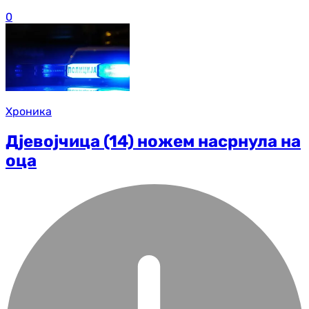
0
Хроника
Дјевојчица (14) ножем насрнула на
оца