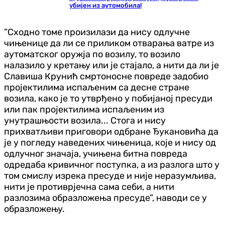
убијен из аутомобила!
”Сходно томе произилази да нису одлучне
чињенице да ли се приликом отварања ватре из
аутоматског оружја по возилу, то возило
налазило у кретању или је стајало, а нити да ли је
Славиша Крунић смртоносне повреде задобио
пројектилима испаљеним са десне стране
возила, како је то утврђено у побијаној пресуди
или пак пројектилима испаљеним из
унутрашњости возила... Стога и нису
прихватљиви приговори одбране Ђукановића да
је у погледу наведених чињеница, које и нису од
одлучног значаја, учињена битна повреда
одредаба кривичног поступка, а из разлога што у
том смислу изрека пресуде и није неразумљива,
нити је противрјечна сама себи, а нити
разлозима образложења пресуде”, наводи се у
образложењу.