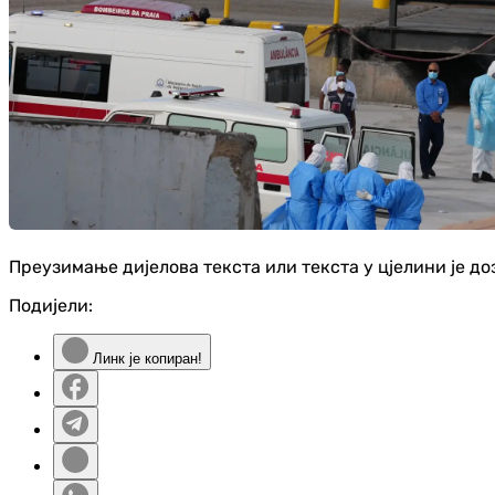
Преузимање дијелова текста или текста у цјелини је д
Подијели:
Линк је копиран!