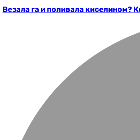
Везала га и поливала киселином? К