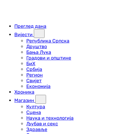
Преглед дана
Вијести
Република Српска
Друштво
Бања Лука
Градови и општине
БиХ
Србија
Регион
Свијет
Економија
Хроника
Магазин
Култура
Сцена
Наука и технологија
Љубав и секс
Здравље