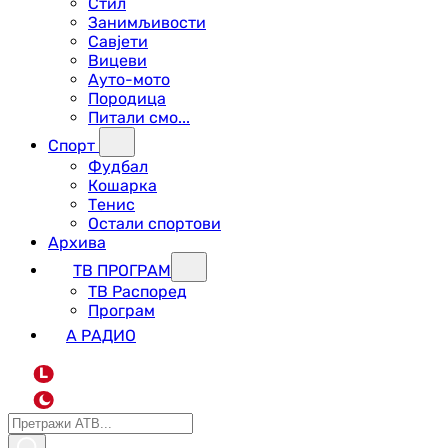
Стил
Занимљивости
Савјети
Вицеви
Ауто-мото
Породица
Питали смо...
Спорт
Фудбал
Кошарка
Тенис
Остали спортови
Архива
ТВ ПРОГРАМ
ТВ Распоред
Програм
А РАДИО
L