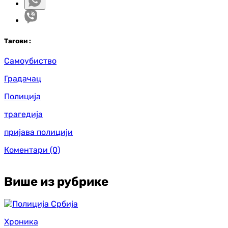
Таг
ови
:
Самоубиство
Градачац
Полиција
трагедија
пријава полицији
Коментари
(0)
Више из рубрике
Хроника