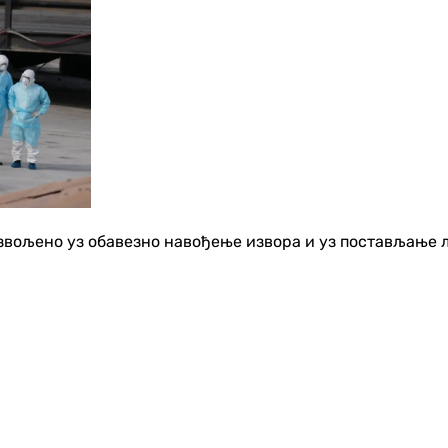
озвољено уз обавезно навођење извора и уз постављање 