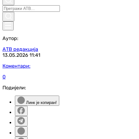
Аутор:
АТВ редакција
13.05.2026
11:41
Коментари:
0
Подијели:
Линк је копиран!