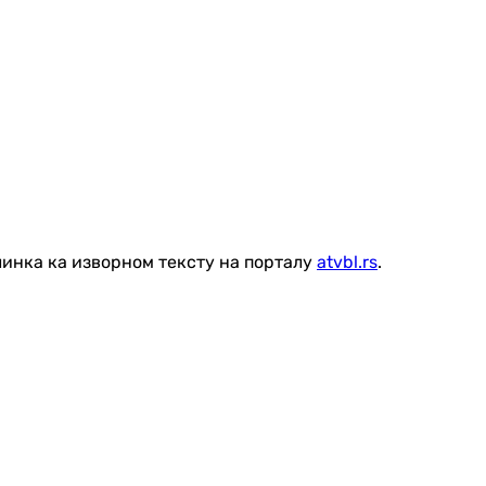
линка ка изворном тексту на порталу
atvbl.rs
.