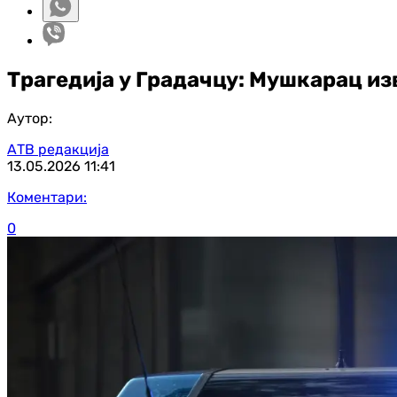
Трагедија у Градачцу: Мушкарац и
Аутор:
АТВ редакција
13.05.2026
11:41
Коментари:
0