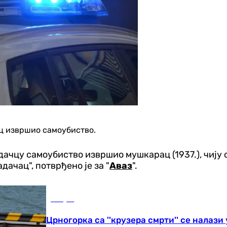
ац извршио самоубиство.
радачцу самоубиство извршио мушкарац (1937.), чију
ачац", потврђено је за "
Аваз
".
Свијет
Црногорка са ''крузера смрти'' се налази