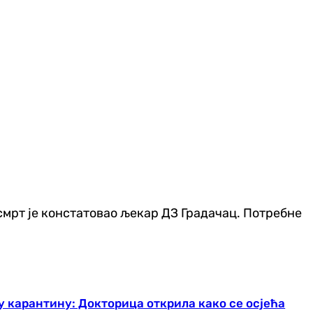
 смрт је констатовао љекар ДЗ Градачац. Потребне
 у карантину: Докторица открила како се осјећа