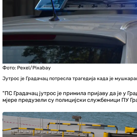
Фото:
Pexel/Pixabay
Јутрос је Градачац потресла трагедија када је мушкар
"ПС Градачац јутрос је примила пријаву да је у Г
мјере предузели су полицијски службеници ПУ Град