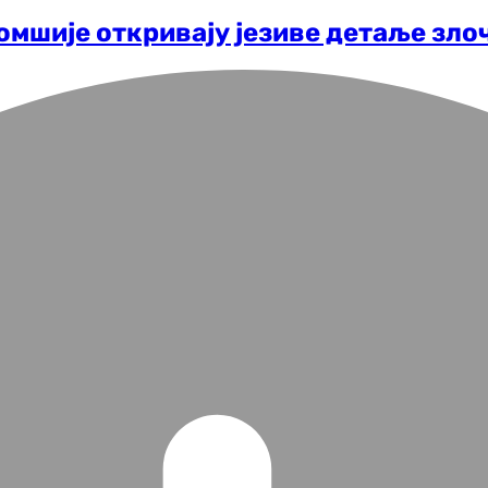
омшије откривају језиве детаље зло