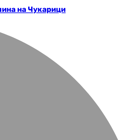
чина на Чукарици