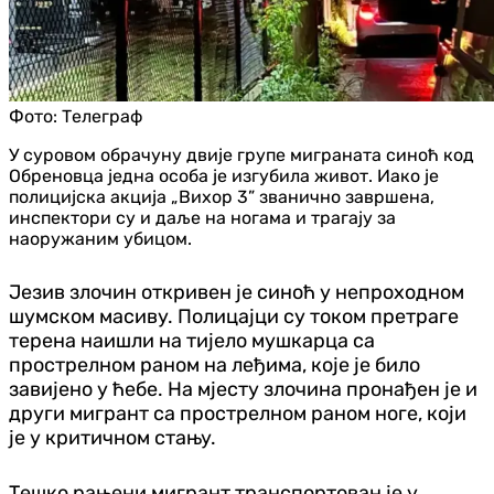
Фото:
Телеграф
У суровом обрачуну двије групе миграната синоћ код
Обреновца једна особа је изгубила живот. Иако је
полицијска акција „Вихор 3” званично завршена,
инспектори су и даље на ногама и трагају за
наоружаним убицом.
Језив злочин откривен је синоћ у непроходном
шумском масиву. Полицајци су током претраге
терена наишли на тијело мушкарца са
прострелном раном на леђима, које је било
завијено у ћебе. На мјесту злочина пронађен је и
други мигрант са прострелном раном ноге, који
је у критичном стању.
Тешко рањени мигрант транспортован је у