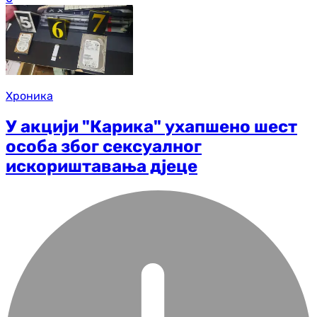
Хроника
У акцији "Карика" ухапшено шест
особа због сексуалног
искориштавања дјеце