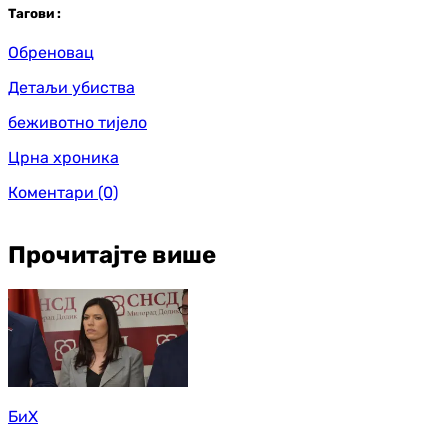
Таг
ови
:
Обреновац
Детаљи убиства
беживотно тијело
Црна хроника
Коментари
(0)
Прочитајте више
БиХ