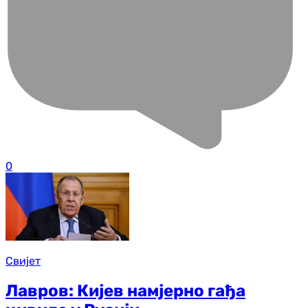
0
Свијет
Лавров: Кијев намјерно гађа