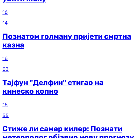
16
14
Познатом голману пријети смртна
казна
16
03
Тајфун "Делфин" стигао на
кинеско копно
15
55
Стиже ли самер килер: Познати
метеоролог објавио нову прогнозу