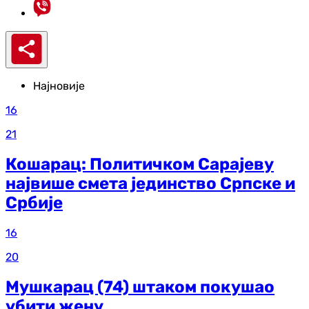
Најновије
16
21
Кошарац: Политичком Сарајеву
највише смета јединство Српске и
Србије
16
20
Мушкарац (74) штаком покушао
убити жену