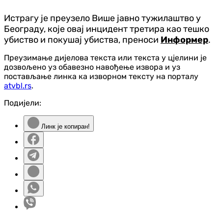
Истрагу је преузело Више јавно тужилаштво у
Београду, које овај инцидент третира као тешко
убиство и покушај убиства, преноси
Информер
.
Преузимање дијелова текста или текста у цјелини је
дозвољено уз обавезно навођење извора и уз
постављање линка ка изворном тексту на порталу
atvbl.rs
.
Подијели:
Линк је копиран!