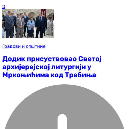
0
Градови и општине
Додик присуствовао Светој
архијерејској литургији у
Мркоњићима код Требиња