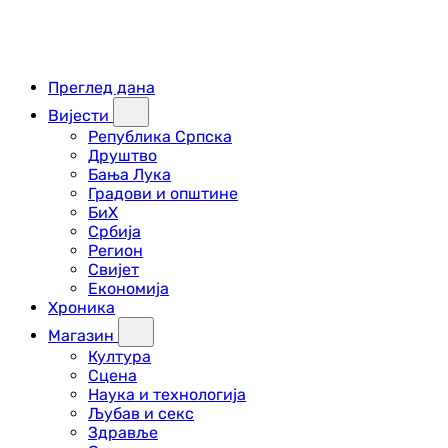
Преглед дана
Вијести
Република Српска
Друштво
Бања Лука
Градови и општине
БиХ
Србија
Регион
Свијет
Економија
Хроника
Магазин
Култура
Сцена
Наука и технологија
Љубав и секс
Здравље