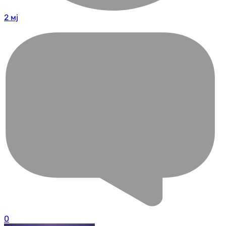
2 мј
0