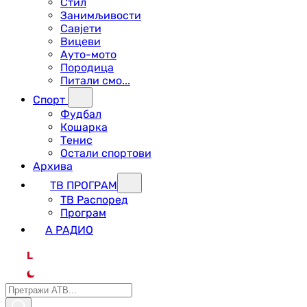
Стил
Занимљивости
Савјети
Вицеви
Ауто-мото
Породица
Питали смо...
Спорт
Фудбал
Кошарка
Тенис
Остали спортови
Архива
ТВ ПРОГРАМ
ТВ Распоред
Програм
А РАДИО
L