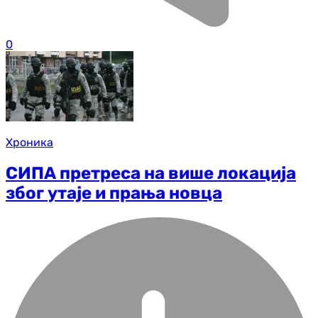
0
Хроника
СИПА претреса на више локација
због утаје и прања новца