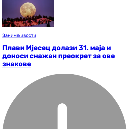
Занимљивости
Плави Мјесец долази 31. маја и
доноси снажан преокрет за ове
знакове