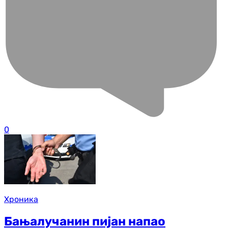
0
Хроника
Бањалучанин пијан напао