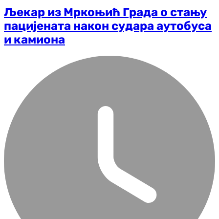
Љекар из Мркоњић Града о стању
пацијената након судара аутобуса
и камиона