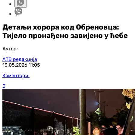
Детаљи хорора код Обреновца:
Тијело пронађено завијено у ћебе
Аутор:
АТВ редакција
13.05.2026
11:05
Коментари:
0