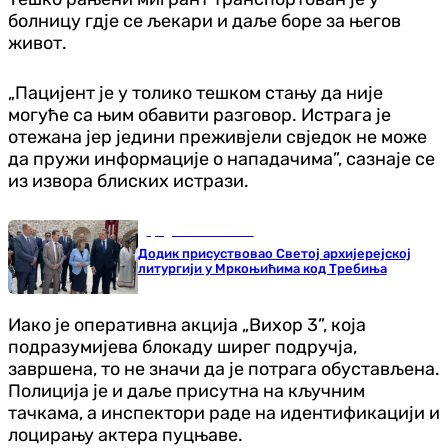
болницу гдје се љекари и даље боре за његов
живот.
„Пацијент је у толико тешком стању да није
могуће са њим обавити разговор. Истрага је
отежана јер једини преживјели свједок не може
да пружи информације о нападачима”, сазнаје се
из извора блиских истрази.
Градови и општине
Додик присуствовао Светој архијерејској
литургији у Мркоњићима код Требиња
Иако је оперативна акција „Вихор 3”, која
подразумијева блокаду ширег подручја,
завршена, то не значи да је потрага обустављена.
Полиција је и даље присутна на кључним
тачкама, а инспектори раде на идентификацији и
лоцирању актера пуцњаве.