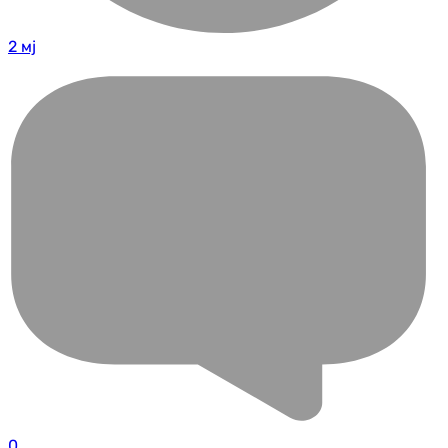
2 мј
0