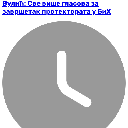
Вулић: Све више гласова за
завршетак протектората у БиХ