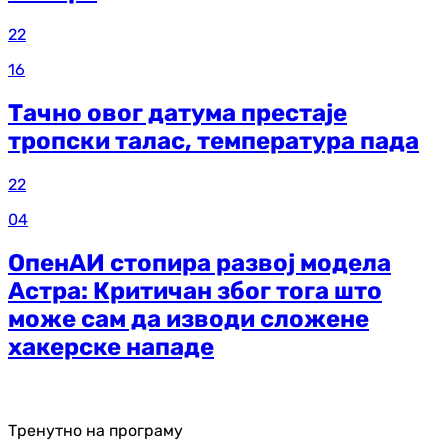
22
16
Тачно овог датума престаје
тропски талас, температура пада
22
04
ОпенАИ стопира развој модела
Астра: Критичан због тога што
може сам да изводи сложене
хакерске нападе
Тренутно на програму