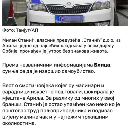
Фото:
Танјуг/АП
Милан Станић, власник предузећа „Станић“ д.о.о. из
Ариља, једне од највећих хладњача у овом дијелу
Србије, пронађен је јутрос без знакова живота.
Према незваничним информацијама
Блица
,
сумња се да је извршио самоубиство.
Вест о смрти човјека којег су малинари и
сарадници изузетно поштовали, шокирала је
мјештане Ариља. За разлику од многих у овој
бранши, Станић је остао упамћен као неко ко је
поштовао труд пољопривредника и подизао
цијену малине чак и у најтежим тржишним
околностима.