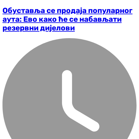
Обуставља се продаја популарног
аута: Ево како ће се набављати
резервни дијелови