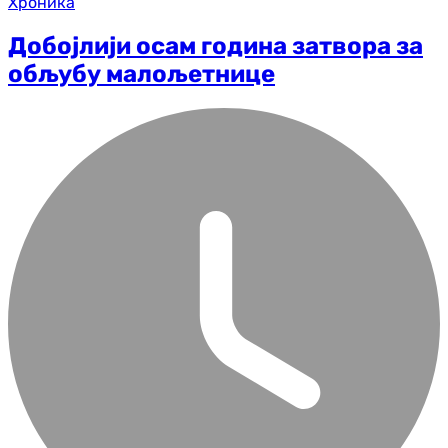
Хроника
Добојлији осам година затвора за
обљубу малољетнице