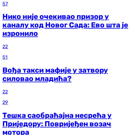
57
Нико није очекивао призор у
каналу код Новог Сада: Ево шта је
изронило
22
51
Вођа такси мафије у затвору
силовао младића?
22
29
Тешка саобраћајна несрећа у
Приједору: Повријеђен возач
мотора