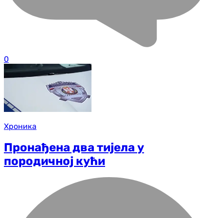
0
Хроника
Пронађена два тијела у
породичној кући