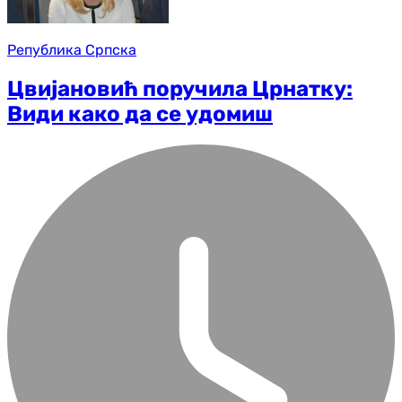
Република Српска
Цвијановић поручила Црнатку:
Види како да се удомиш