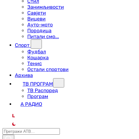
Стил
Занимљивости
Савјети
Вицеви
Ауто-мото
Породица
Питали смо...
Спорт
Фудбал
Кошарка
Тенис
Остали спортови
Архива
ТВ ПРОГРАМ
ТВ Распоред
Програм
А РАДИО
L