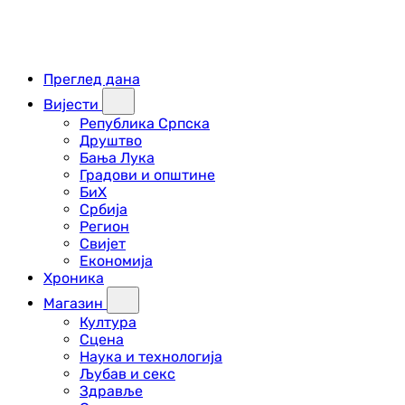
Преглед дана
Вијести
Република Српска
Друштво
Бања Лука
Градови и општине
БиХ
Србија
Регион
Свијет
Економија
Хроника
Магазин
Култура
Сцена
Наука и технологија
Љубав и секс
Здравље