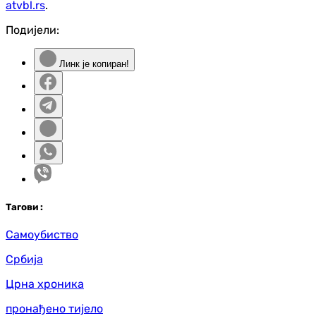
atvbl.rs
.
Подијели:
Линк је копиран!
Таг
ови
:
Самоубиство
Србија
Црна хроника
пронађено тијело