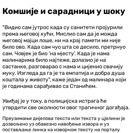
Комшије и сарадници у шоку
"Видио сам јутрос када су санитети пројурили
према његовој кући. Мислио сам да је можда
његовој мајци лоше, ни на крај памети ми није
било ово. Када сам чуо шта се десило, претрнуо
сам. Човјек је био 'на мјесту'. Када је нама
малинарима било најтеже, долазио је на
састанке, разговарао с нама и цијенио свачију
муку. Изгледа да га је та емпатија и добра душа
коштала у животу", каже један од малинара који
је годинама сарађивао са Станићем.
Увиђај је у току, а полицијска истрага ће
утврдити све околности овог трагичног догађаја.
Преузимање дијелова текста или текста у цјелини је
дозвољено уз обавезно навођење извора и уз
постављање линка ка изворном тексту на порталу