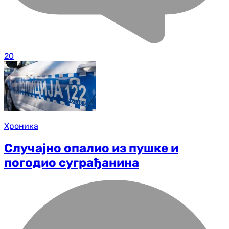
20
Хроника
Случајно опалио из пушке и
погодио суграђанина