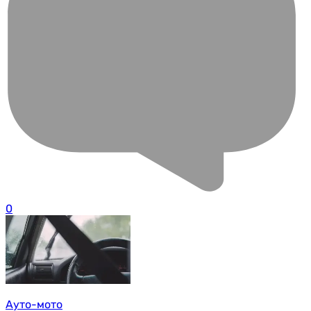
0
Ауто-мото