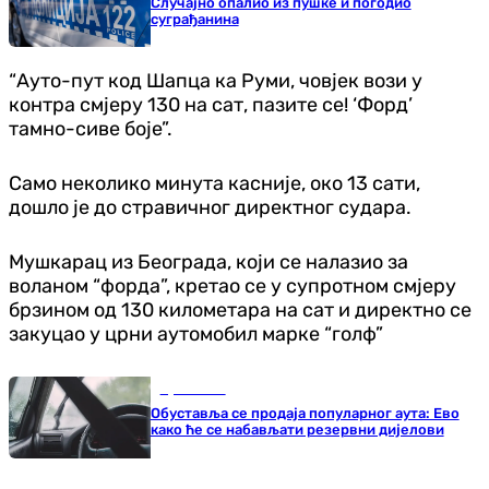
Случајно опалио из пушке и погодио
суграђанина
“Ауто-пут код Шапца ка Руми, човјек вози у
контра смјеру 130 на сат, пазите се! ‘Форд’
тамно-сиве боје”.
Само неколико минута касније, око 13 сати,
дошло је до стравичног директног судара.
Мушкарац из Београда, који се налазио за
воланом “форда”, кретао се у супротном смјеру
брзином од 130 километара на сат и директно се
закуцао у црни аутомобил марке “голф”
Ауто-мото
Обуставља се продаја популарног аута: Ево
како ће се набављати резервни дијелови