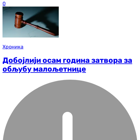
0
Хроника
Добојлији осам година затвора за
обљубу малољетнице