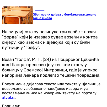
Регион
Због нових дојава о бомбама евакуисано
више школа
На лицу мјеста су погинуле три особе – возач
“форда” који је изазвао судар возећи у контра
смјеру, као и момак и дјевојка који су били
путници у “голфу”.
Возач “голфа”, М. П. (24) из Поцерског Добрића
код Шапца, превезен је у тешком стању у
болницу у Сремској Митровици, гдје је упркос
напорима љекара подлегао тешким повредама.
Преузимање дијелова текста или текста у цјелини је
дозвољено уз обавезно навођење извора и уз
постављање линка ка изворном тексту на порталу
atvbl.rs
.
Подијели: