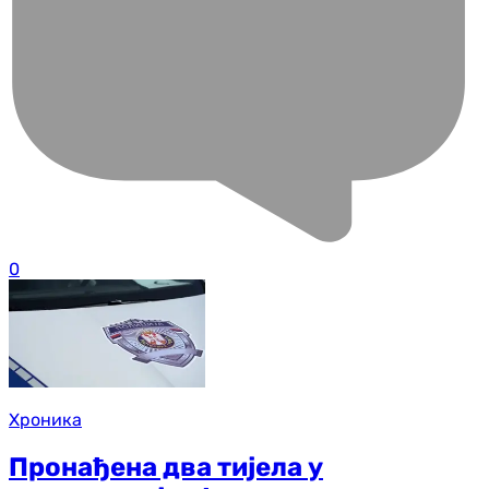
0
Хроника
Пронађена два тијела у