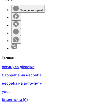
Линк је копиран!
Таг
ови
:
погинула дјевојка
Саобраћајна несрећа
несрећа на ауто-путу
удес
Коментари
(0)