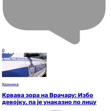
0
Хроника
Крвава зора на Врачару: Избо
девојку, па је унаказио по лицу