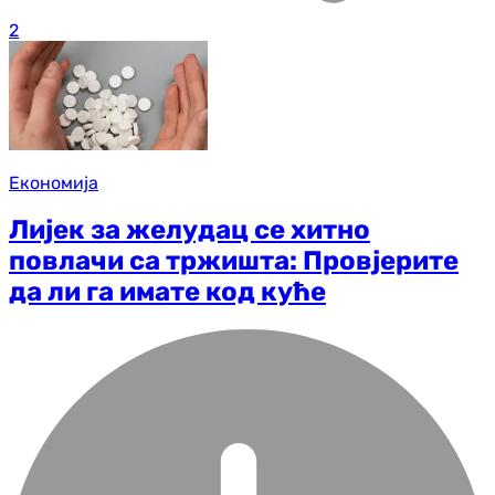
2
Економија
Лијек за желудац се хитно
повлачи са тржишта: Провјерите
да ли га имате код куће