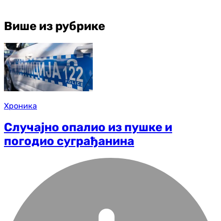
Више из рубрике
Хроника
Случајно опалио из пушке и
погодио суграђанина