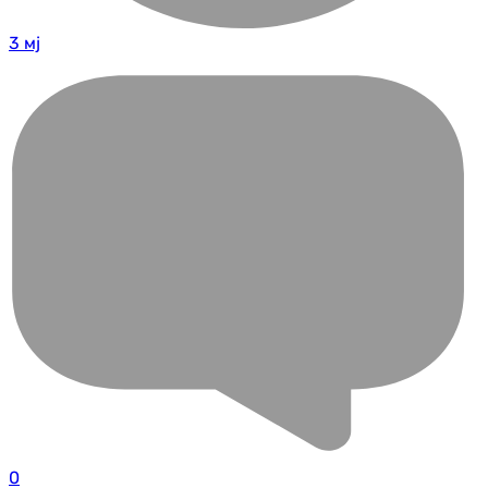
3 мј
0