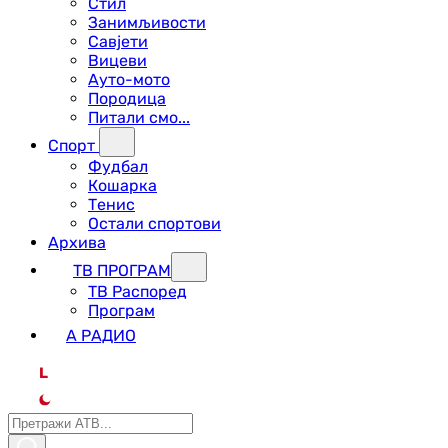
Стил
Занимљивости
Савјети
Вицеви
Ауто-мото
Породица
Питали смо...
Спорт
Фудбал
Кошарка
Тенис
Остали спортови
Архива
ТВ ПРОГРАМ
ТВ Распоред
Програм
А РАДИО
L