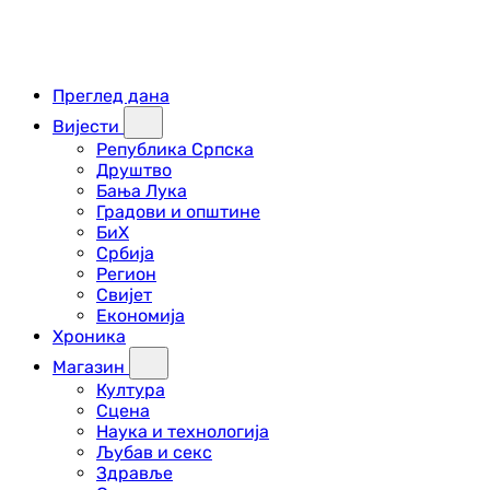
Преглед дана
Вијести
Република Српска
Друштво
Бања Лука
Градови и општине
БиХ
Србија
Регион
Свијет
Економија
Хроника
Магазин
Култура
Сцена
Наука и технологија
Љубав и секс
Здравље