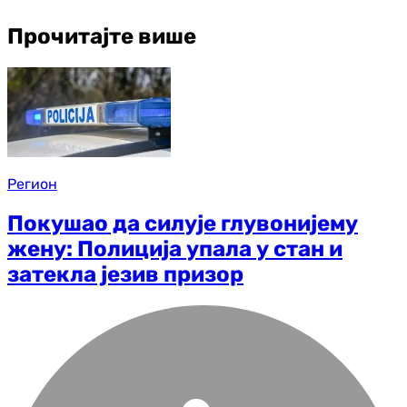
Прочитајте више
Регион
Покушао да силује глувонијему
жену: Полиција упала у стан и
затекла језив призор