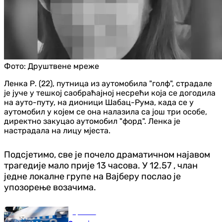
Фото:
Друштвене мреже
Ленка Р. (22), путница из аутомобила "голф", страдале
је јуче у тешкој саобраћајној несрећи која се догодила
на ауто-путу, на дионици Шабац-Рума, када се у
аутомобил у којем се она налазила са још три особе,
директно закуцао аутомобил "форд". Ленка је
настрадала на лицу мјеста.
Подсјетимо, све је почело драматичном најавом
трагедије мало прије 13 часова. У 12.57 , члан
једне локалне групе на Вајберу послао је
упозорење возачима.
Хроника