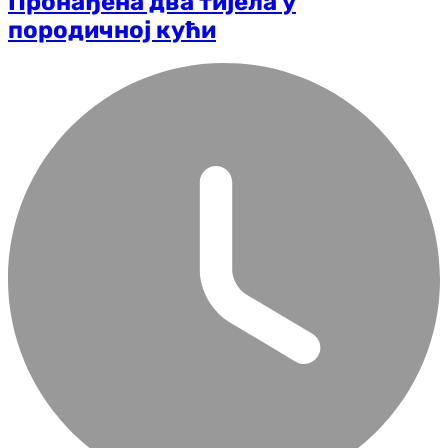
Пронађена два тијела у
породичној кући