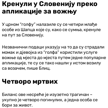
Кренули у Словенију преко
апликације за вожњу
У црном “голфу” налазиле су се четири млађе
особе из Шапца које су, како се сумња, кренуле
на пут за Словенију.
Незванични подаци указују на то да су страдали
момак и дјевојка из “голфа” користили услуге
вожње од мјеста до мјеста путем једне популарне
апликације, те су се тако нашли у истом возилу
са возачем, пише Блиц.
Четворо мртвих
Биланс ове несреће је изузетно трагичан –
укупно је четворо погинулих, а једна особа се
бори за живот.