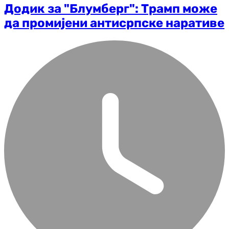
Додик за "Блумберг": Трамп може
да промијени антисрпске наративе