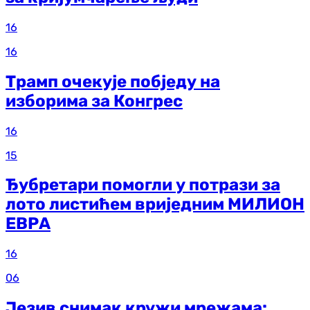
16
16
Трамп очекује побједу на
изборима за Конгрес
16
15
Ђубретари помогли у потрази за
лото листићем вриједним МИЛИОН
ЕВРА
16
06
Језив снимак кружи мрежама: