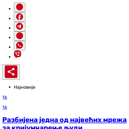
Најновије
16
16
Разбијена једна од највећих мрежа
за кријумчарење људи