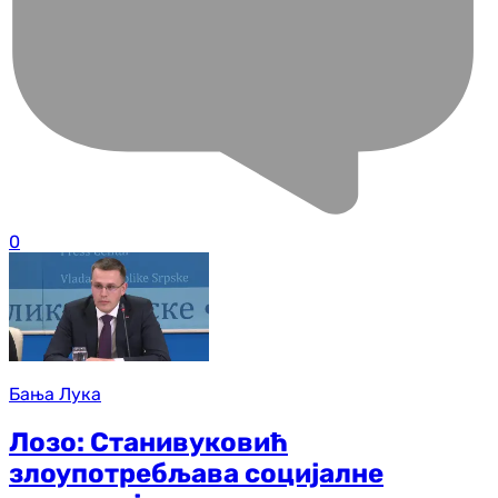
0
Бања Лука
Лозо: Станивуковић
злоупотребљава социјалне