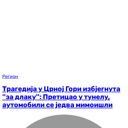
Регион
Трагедија у Црној Гори избјегнута
''за длаку'': Претицао у тунелу,
аутомобили се једва мимоишли