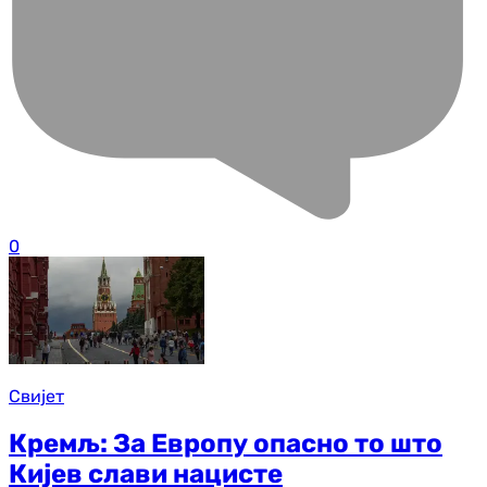
0
Свијет
Кремљ: За Европу опасно то што
Кијев слави нацисте