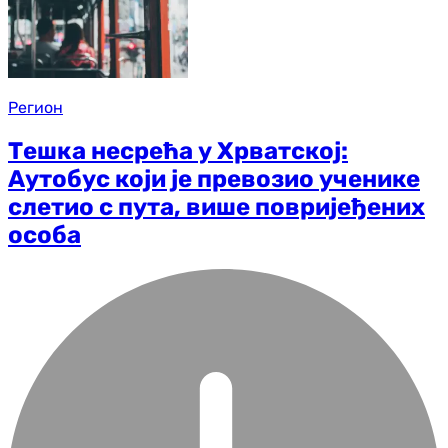
Регион
Тешка несрећа у Хрватској:
Аутобус који је превозио ученике
слетио с пута, више повријеђених
особа