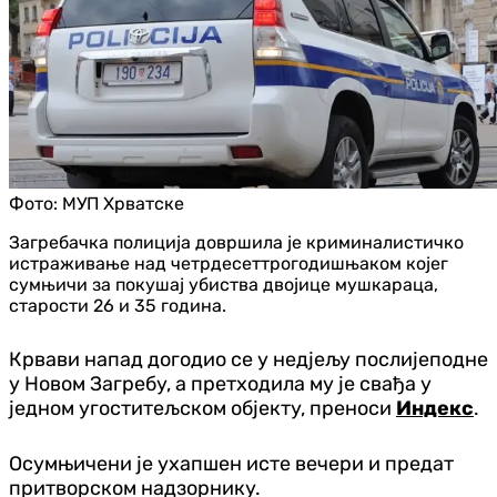
Фото:
МУП Хрватске
Загребачка полиција довршила је криминалистичко
истраживање над четрдесеттрогодишњаком којег
сумњичи за покушај убиства двојице мушкараца,
старости 26 и 35 година.
Крвави напад догодио се у недјељу послијеподне
у Новом Загребу, а претходила му је свађа у
једном угоститељском објекту, преноси
Индекс
.
Осумњичени је ухапшен исте вечери и предат
притворском надзорнику.