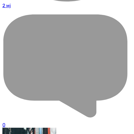
2 мј
0