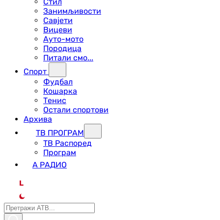
Стил
Занимљивости
Савјети
Вицеви
Ауто-мото
Породица
Питали смо...
Спорт
Фудбал
Кошарка
Тенис
Остали спортови
Архива
ТВ ПРОГРАМ
ТВ Распоред
Програм
А РАДИО
L