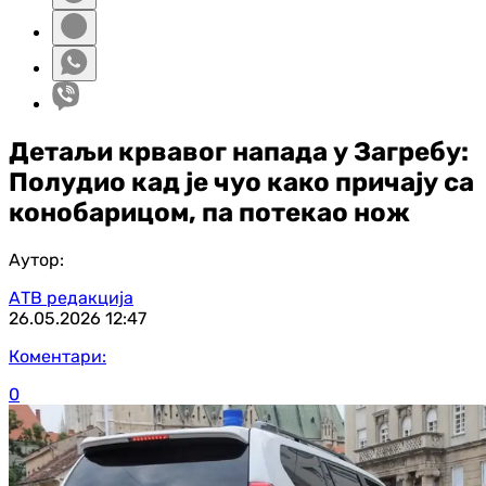
Детаљи крвавог напада у Загребу:
Полудио кад је чуо како причају са
конобарицом, па потекао нож
Аутор:
АТВ редакција
26.05.2026
12:47
Коментари:
0