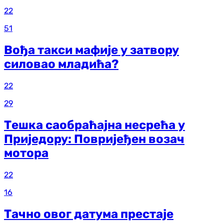
22
51
Вођа такси мафије у затвору
силовао младића?
22
29
Тешка саобраћајна несрећа у
Приједору: Повријеђен возач
мотора
22
16
Тачно овог датума престаје