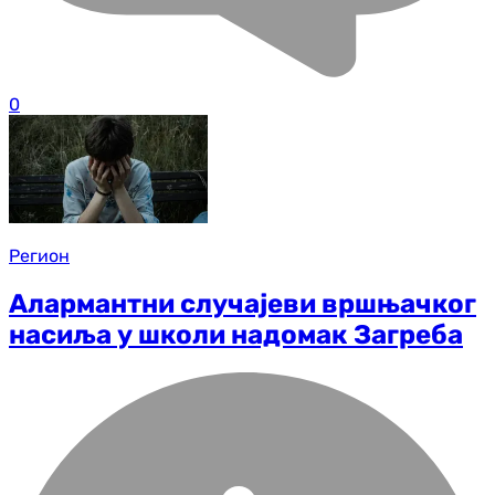
0
Регион
Алармантни случајеви вршњачког
насиља у школи надомак Загреба