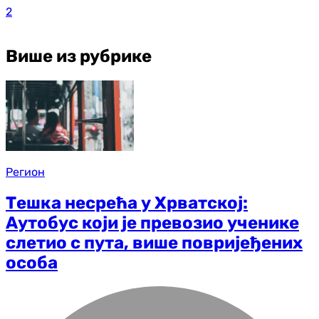
2
Више из рубрике
Регион
Тешка несрећа у Хрватској:
Аутобус који је превозио ученике
слетио с пута, више повријеђених
особа