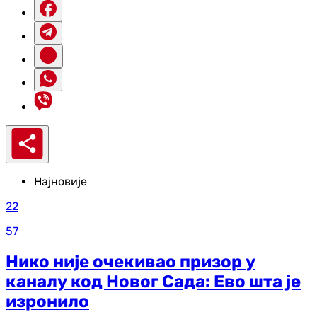
Најновије
22
57
Нико није очекивао призор у
каналу код Новог Сада: Ево шта је
изронило