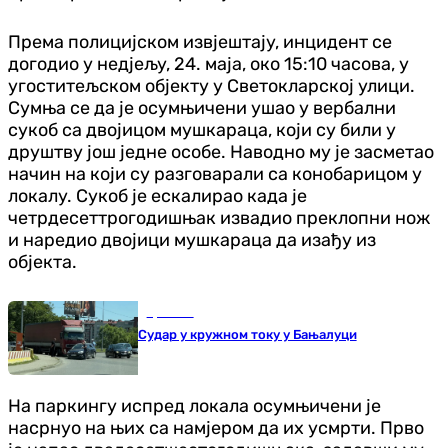
Према полицијском извјештају, инцидент се
догодио у недјељу, 24. маја, око 15:10 часова, у
угоститељском објекту у Светокларској улици.
Сумња се да је осумњичени ушао у вербални
сукоб са двојицом мушкараца, који су били у
друштву још једне особе. Наводно му је засметао
начин на који су разговарали са конобарицом у
локалу. Сукоб је ескалирао када је
четрдесеттрогодишњак извадио преклопни нож
и наредио двојици мушкараца да изађу из
објекта.
Хроника
Судар у кружном току у Бањалуци
На паркингу испред локала осумњичени је
насрнуо на њих са намјером да их усмрти. Прво