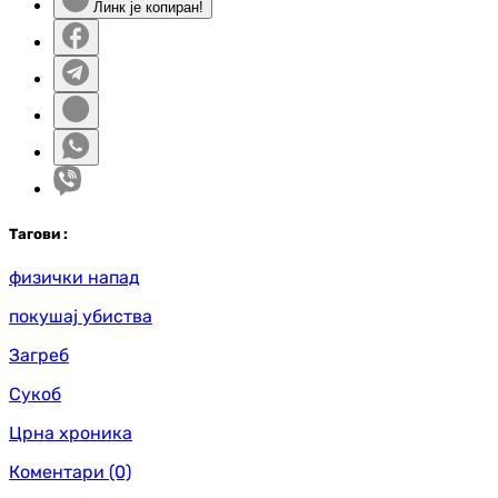
Линк је копиран!
Таг
ови
:
физички напад
покушај убиства
Загреб
Сукоб
Црна хроника
Коментари
(0)