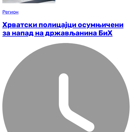
Регион
Хрватски полицајци осумњичени
за напад на држављанина БиХ