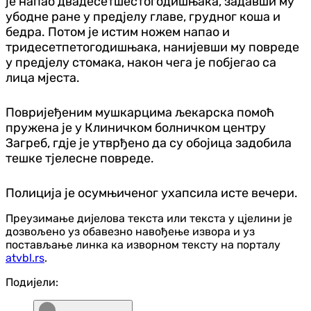
је напао двадесетшестогодишњака, задавши му
убодне ране у предјелу главе, грудног коша и
бедра. Потом је истим ножем напао и
тридесетпетогодишњака, нанијевши му повреде
у предјелу стомака, након чега је побјегао са
лица мјеста.
Повријеђеним мушкарцима љекарска помоћ
пружена је у Клиничком болничком центру
Загреб, гдје је утврђено да су обојица задобила
тешке тјелесне повреде.
Полиција је осумњиченог ухапсила исте вечери.
Преузимање дијелова текста или текста у цјелини је
дозвољено уз обавезно навођење извора и уз
постављање линка ка изворном тексту на порталу
atvbl.rs
.
Подијели: