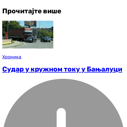
Прочитајте више
Хроника
Судар у кружном току у Бањалуци