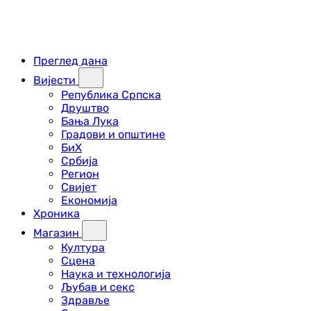
Преглед дана
Вијести
Република Српска
Друштво
Бања Лука
Градови и општине
БиХ
Србија
Регион
Свијет
Економија
Хроника
Магазин
Култура
Сцена
Наука и технологија
Љубав и секс
Здравље