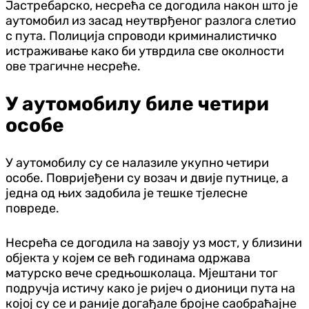
Јастребарско, несрећа се догодила након што је
аутомобил из засад неутврђеног разлога слетио
с пута. Полиција спроводи криминалистичко
истраживање како би утврдила све околности
ове трагичне несреће.
У аутомобилу биле четири
особе
У аутомобилу су се налазиле укупно четири
особе. Повријеђени су возач и двије путнице, а
једна од њих задобила је тешке тјелесне
повреде.
Несрећа се догодила на завоју уз мост, у близини
објекта у којем се већ годинама одржава
матурско вече средњошколаца. Мјештани тог
подручја истичу како је ријеч о дионици пута на
којој су се и раније догађале бројне саобраћајне