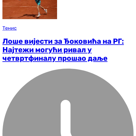
Тенис
Лоше вијести за Ђоковића на РГ:
Најтежи могући ривал у
четвртфиналу прошао даље