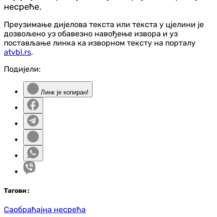
несреће.
Преузимање дијелова текста или текста у цјелини је
дозвољено уз обавезно навођење извора и уз
постављање линка ка изворном тексту на порталу
atvbl.rs
.
Подијели:
Линк је копиран!
Таг
ови
:
Саобраћајна несрећа