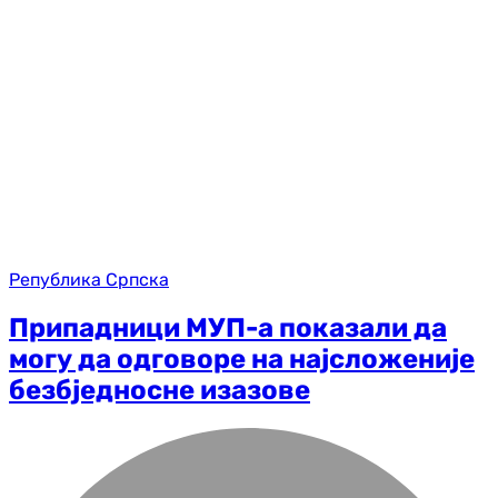
Република Српска
Припадници МУП-а показали да
могу да одговоре на најсложеније
безбједносне изазове