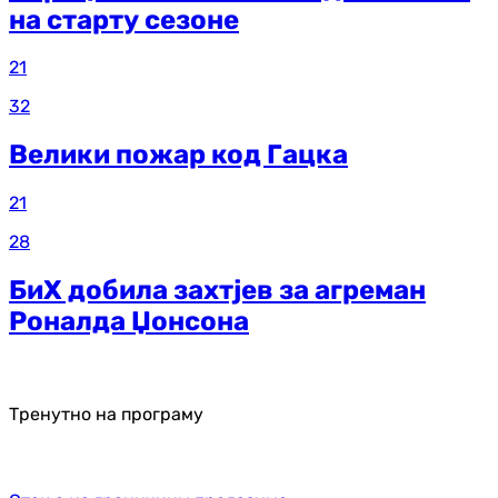
на старту сезоне
21
32
Велики пожар код Гацка
21
28
БиХ добила захтјев за агреман
Роналда Џонсона
Тренутно на програму