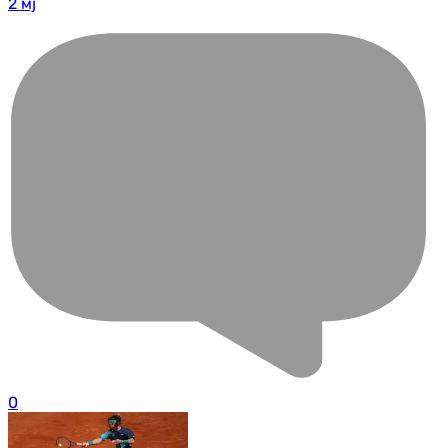
2 мј
0