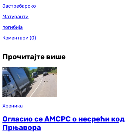
Јастребарско
Матуранти
погибија
Коментари
(0)
Прочитајте више
Хроника
Огласио се АМСРС о несрећи код
Прњавора