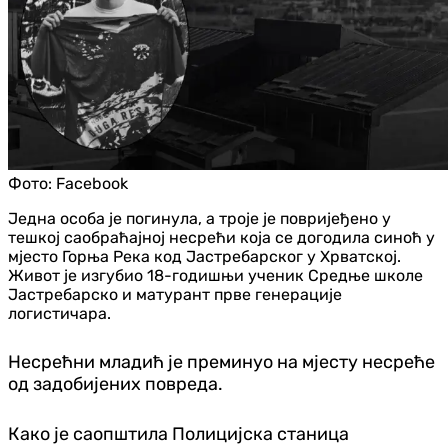
Фото:
Facebook
Једна особа је погинула, а троје је повријеђено у
тешкој саобраћајној несрећи која се догодила синоћ у
мјесто Горња Река код Јастребарског у Хрватској.
Живот је изгубио 18-годишњи ученик Средње школе
Јастребарско и матурант прве генерације
логистичара.
Несрећни младић је преминуо на мјесту несреће
од задобијених повреда.
Како је саопштила Полицијска станица