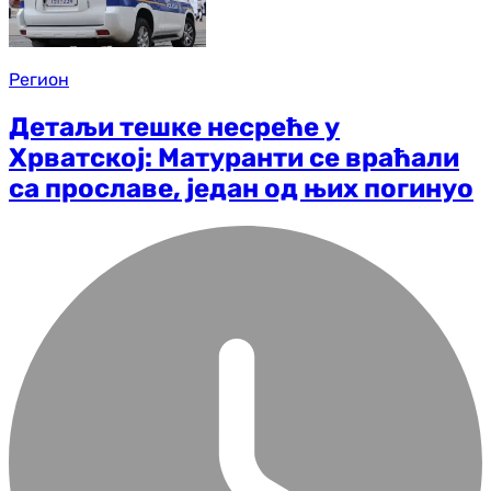
Регион
Детаљи тешке несреће у
Хрватској: Матуранти се враћали
са прославе, један од њих погинуо