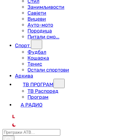
Стил
Занимљивости
Савјети
Вицеви
Ауто-мото
Породица
Питали смо...
Спорт
Фудбал
Кошарка
Тенис
Остали спортови
Архива
ТВ ПРОГРАМ
ТВ Распоред
Програм
А РАДИО
L