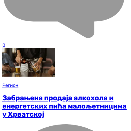
0
Регион
Забрањена продаја алкохола и
енергетских пића малољетницима
у Хрватској