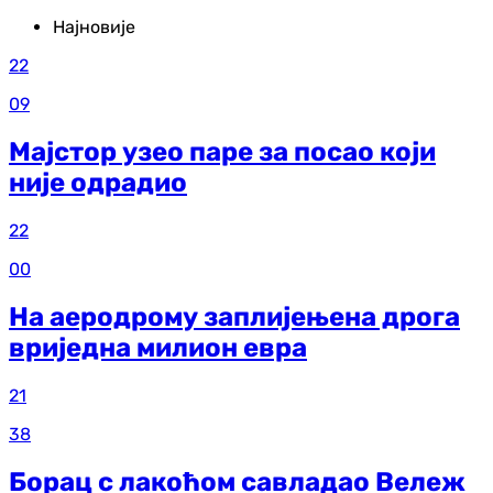
Најновије
22
09
Мајстор узео паре за посао који
није одрадио
22
00
На аеродрому заплијењена дрога
вриједна милион евра
21
38
Борац с лакоћом савладао Вележ