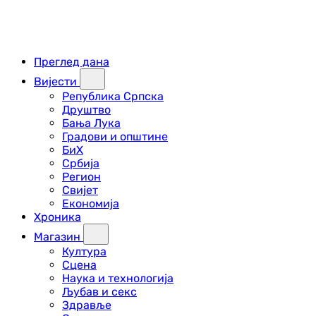
Преглед дана
Вијести
Република Српска
Друштво
Бања Лука
Градови и општине
БиХ
Србија
Регион
Свијет
Економија
Хроника
Магазин
Култура
Сцена
Наука и технологија
Љубав и секс
Здравље