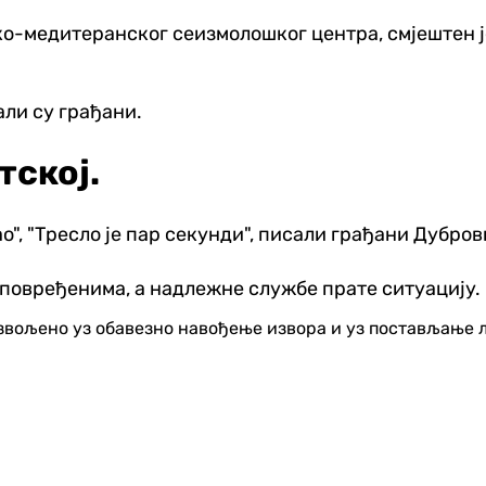
о-медитеранског сеизмолошког центра, смјештен ј
али су грађани.
тској.
ајао", "Тресло је пар секунди", писали грађани Дубров
и повређенима, а надлежне службе прате ситуацију.
озвољено уз обавезно навођење извора и уз постављање 