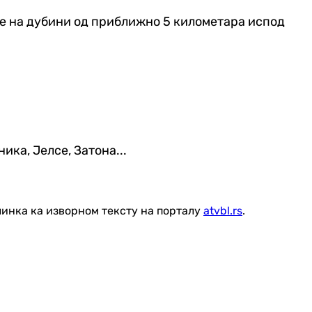
е на дубини од приближно 5 километара испод
ника, Јелсе, Затона...
линка ка изворном тексту на порталу
atvbl.rs
.