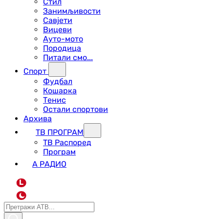
Стил
Занимљивости
Савјети
Вицеви
Ауто-мото
Породица
Питали смо...
Спорт
Фудбал
Кошарка
Тенис
Остали спортови
Архива
ТВ ПРОГРАМ
ТВ Распоред
Програм
А РАДИО
L