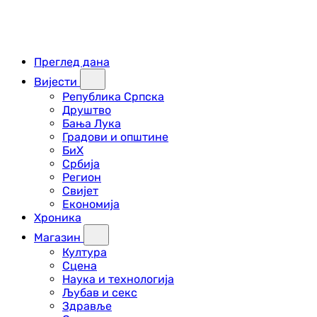
Преглед дана
Вијести
Република Српска
Друштво
Бања Лука
Градови и општине
БиХ
Србија
Регион
Свијет
Економија
Хроника
Магазин
Култура
Сцена
Наука и технологија
Љубав и секс
Здравље