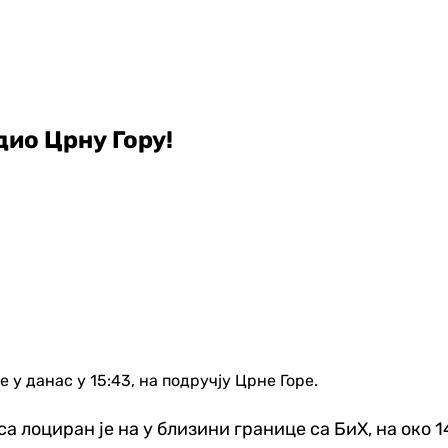
дио Црну Гору!
у данас у 15:43, на подручју Црне Горе.
лоциран је на у близини границе са БиХ, на око 1