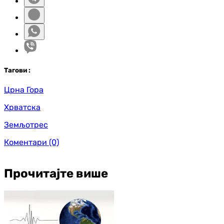
Таг
ови
:
Црна Гора
Хрватска
Земљотрес
Коментари
(0)
Прочитајте више