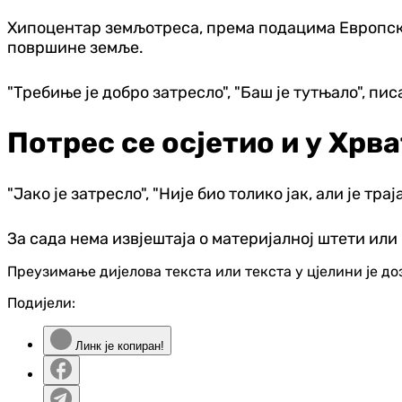
Хипоцентар земљотреса, према подацима Европск
површине земље.
"Требиње је добро затресло", "Баш је тутњало", пис
Потрес се осјетио и у Хрва
"Јако је затресло", "Није био толико јак, али је тр
За сада нема извјештаја о материјалној штети ил
Преузимање дијелова текста или текста у цјелини је д
Подијели:
Линк је копиран!