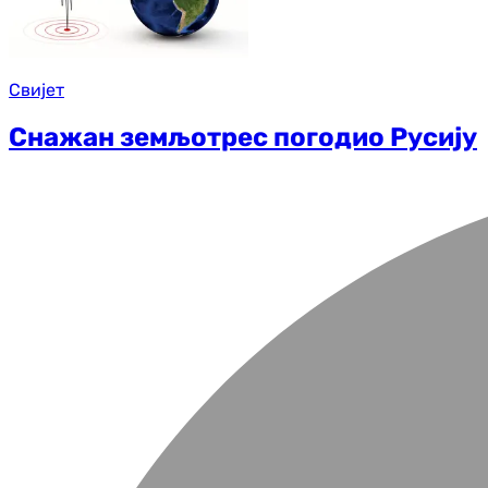
Свијет
Снажан земљотрес погодио Русију