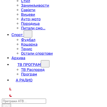
Стил
Занимљивости
Савјети
Вицеви
Ауто-мото
Породица
Питали смо...
Спорт
Фудбал
Кошарка
Тенис
Остали спортови
Архива
ТВ ПРОГРАМ
ТВ Распоред
Програм
А РАДИО
L