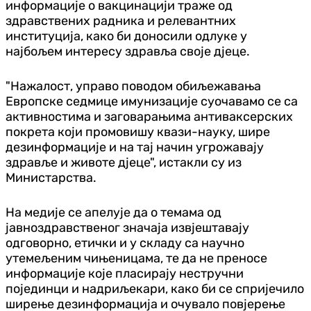
информације о вакцинацији траже од
здравствених радника и релевантних
институција, како би доносили одлуке у
најбољем интересу здравља своје д‌јеце.
"Нажалост, управо поводом обиљежавања
Европске седмице имунизације суочавамо се са
активностима и заговарањима антиваксерских
покрета који промовишу квази-науку, шире
дезинформације и на тај начин угрожавају
здравље и животе д‌јеце", истакли су из
Министарства.
На медије се апелује да о темама од
јавноздравственог значаја извјештавају
одговорно, етички и у складу са научно
утемељеним чињеницама, те да не преносе
информације које пласирају нестручни
појединци и надриљекари, како би се спријечило
ширење дезинформација и очувало повјерење