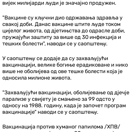
вијек милијарди људи је значајно продужен.
"Вакцине су кључни дио одржавања здравља у
свакој доби. Данас вакцине штите људе током
цијелог живота, од д‌јетињства до одрасле доби,
пружајући заштиту за више од 30 инфекција и
тешких болести", наводи се у саопштењу.
У саопштењу се додаје да су захваљујући
вакцинацији, велике богиње ерадиковане и нико
више не оболијева од ове тешке болести која је
односила милионе живота.
"Захваљујући вакцинацији, оболијевање од д‌јечје
парализе у свијету је смањено за 99 одсто у
односу на 1988. годину, када је започет програм
вакцинације" наводи се у саопштењу.
Вакцинација против хуманог папилома /ХПВ/