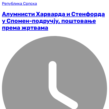
Република Српска
Алумнисти Харварда и Стенфорда
у Спомен-подручју, поштовање
према жртвама