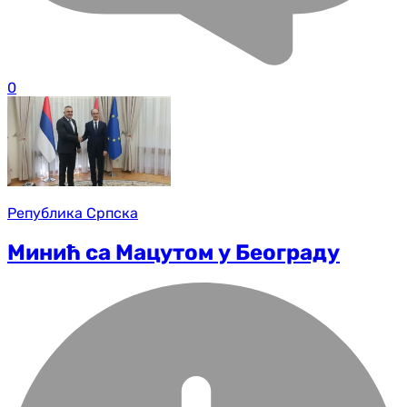
0
Република Српска
Минић са Мацутом у Београду