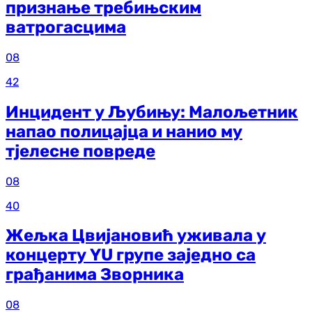
признање требињским
ватрогасцима
08
42
Инцидент у Љубињу: Малољетник
напао полицајца и нанио му
тјелесне повреде
08
40
Жељка Цвијановић уживала у
концерту YU групе заједно са
грађанима Зворника
08