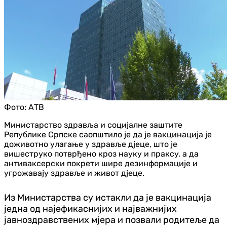
Фото:
АТВ
Министарство здравља и социјалне заштите
Републике Српске саопштило је да је вакцинација је
доживотно улагање у здравље д‌јеце, што је
вишеструко потврђено кроз науку и праксу, а да
антиваксерски покрети шире дезинформације и
угрожавају здравље и живот д‌јеце.
Из Министарства су истакли да је вакцинација
једна од најефикаснијих и најважнијих
јавноздравствених мјера и позвали родитеље да