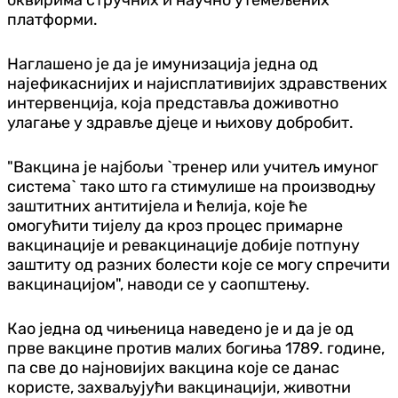
платформи.
Наглашено је да је имунизација једна од
најефикаснијих и најисплативијих здравствених
интервенција, која представља доживотно
улагање у здравље д‌јеце и њихову добробит.
"Вакцина је најбољи `тренер или учитељ имуног
система` тако што га стимулише на производњу
заштитних антитијела и ћелија, које ће
омогућити тијелу да кроз процес примарне
вакцинације и ревакцинације добије потпуну
заштиту од разних болести које се могу спречити
вакцинацијом", наводи се у саопштењу.
Као једна од чињеница наведено је и да је од
прве вакцине против малих богиња 1789. године,
па све до најновијих вакцина које се данас
користе, захваљујући вакцинацији, животни