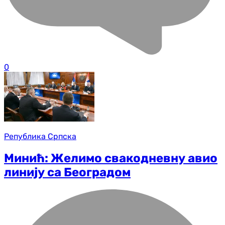
0
Република Српска
Минић: Желимо свакодневну авио
линију са Београдом