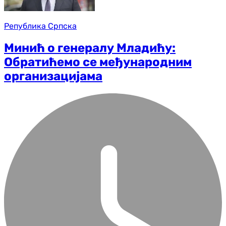
Република Српска
Минић о генералу Младићу:
Обратићемо се међународним
организацијама