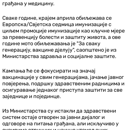
грађана у медицину.
Сваке године, крајем априла обиљежава се
Европска/Свјетска седмица имунизације с
циљем промоције имунизације као кључне мјере
за превенцију болести и заштиту живота, а ове
године мото обиљежавања је "За сваку
генерацију, вакцине д‌јелују", саопштено је из
Министарства здравља и социјалне заштите.
Кампања ће се фокусирати на значај
вакцинације у свим генерацијама, јачање јавног
повјерења, подршку здравственим радницима и
осигуравање једнаког приступа заштити за све
заједнице и појединце.
Из Министарства су истакли да здравствени
систем остаје отворен за јавни дијалог и
одговоре на питања грађана, али искључиво у
оквирима стручних и научно утемељених