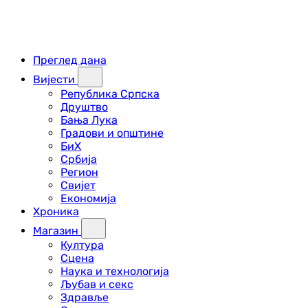
Преглед дана
Вијести
Република Српска
Друштво
Бања Лука
Градови и општине
БиХ
Србија
Регион
Свијет
Економија
Хроника
Магазин
Култура
Сцена
Наука и технологија
Љубав и секс
Здравље