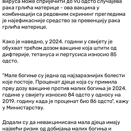
вируса може спријечити до 90 одсто случајева
рака грлића материце - ова вакцина у
комбинацији са редовним скрининг прегледима
је најефикасније средство за превенцију рака
грлића материце.
Како је наведно, у 2024. години у свијету је
обухват трећом дозом вакцине која штити од
дифтерије, тетануса и пертусиса износио 85
одсто.
"Мале богиње су једна од најзаразнијих болести
које постоје. Проценат д‌јеце која су примила
прву дозу вакцине против малих богиња је 2024.
године у свијету износио 84 одсто у односу на
2019. годину када је проценат био 86 одсто", кажу
у Министарству.
Додали су да невакцинисана мала д‌јеца имају
највећи ризик од добијања малих богиња и