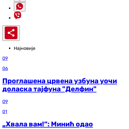
Најновије
09
06
Проглашена црвена узбуна уочи
доласка тајфуна "Делфин"
09
01
„Хвала вам!“: Минић одао