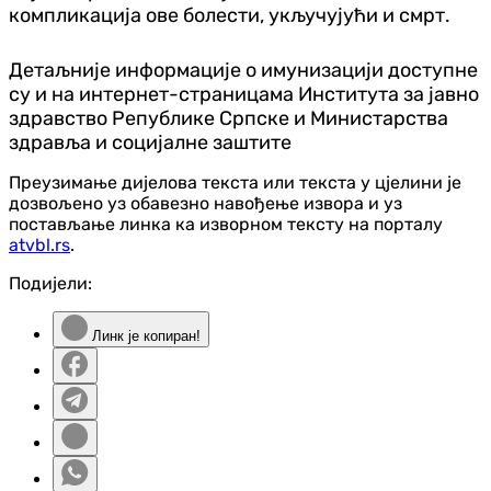
компликација ове болести, укључујући и смрт.
Детаљније информације о имунизацији доступне
су и на интернет-страницама Института за јавно
здравство Републике Српске и Министарства
здравља и социјалне заштите
Преузимање дијелова текста или текста у цјелини је
дозвољено уз обавезно навођење извора и уз
постављање линка ка изворном тексту на порталу
atvbl.rs
.
Подијели:
Линк је копиран!