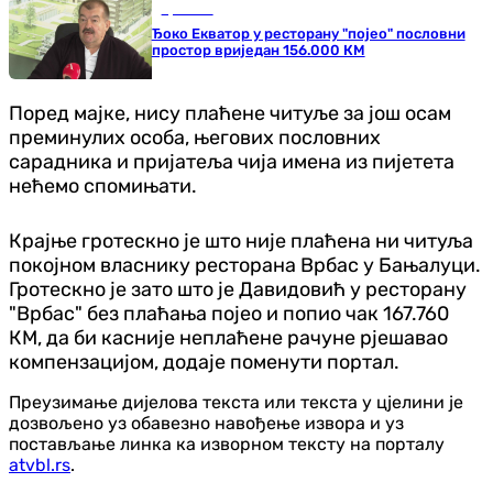
Хроника
Ђоко Екватор у ресторану "појео" пословни
простор вриједан 156.000 КМ
Поред мајке, нису плаћене читуље за још осам
преминулих особа, његових пословних
сарадника и пријатеља чија имена из пијетета
нећемо спомињати.
Крајње гротескно је што није плаћена ни читуља
покојном власнику ресторана Врбас у Бањалуци.
Гротескно је зато што је Давидовић у ресторану
"Врбас" без плаћања појео и попио чак 167.760
КМ, да би касније неплаћене рачуне рјешавао
компензацијом, додаје поменути портал.
Преузимање дијелова текста или текста у цјелини је
дозвољено уз обавезно навођење извора и уз
постављање линка ка изворном тексту на порталу
atvbl.rs
.