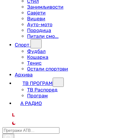
Стил
Занимљивости
Савјети
Вицеви
Ауто-мото
Породица
Питали смо...
Спорт
Фудбал
Кошарка
Тенис
Остали спортови
Архива
ТВ ПРОГРАМ
ТВ Распоред
Програм
А РАДИО
L