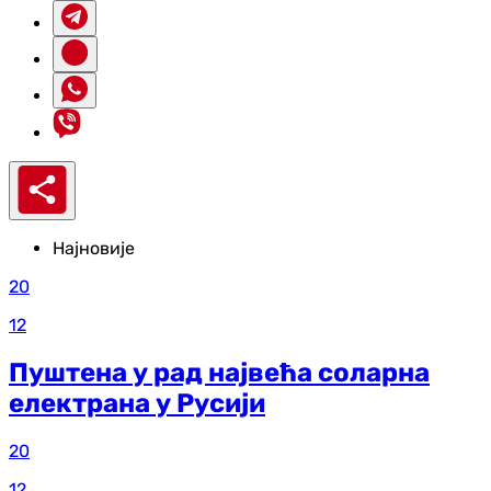
Најновије
20
12
Пуштена у рад највећа соларна
електрана у Русији
20
12