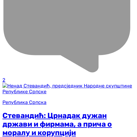
2
Република Српска
Стевандић: Црнадак дужан
држави и фирмама, а прича о
моралу и корупцији