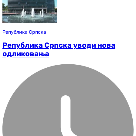
Република Српска
Република Српска уводи нова
одликовања