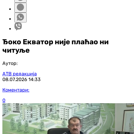
Ђоко Екватор није плаћао ни
читуље
Аутор:
АТВ редакција
08.07.2026
14:33
Коментари:
0