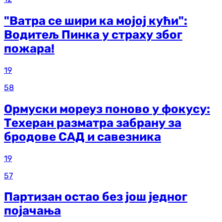
"Ватра се шири ка мојој кући":
Водитељ Пинка у страху због
пожара!
19
58
Ормуски мореуз поново у фокусу:
Техеран разматра забрану за
бродове САД и савезника
19
57
Партизан остао без још једног
појачања