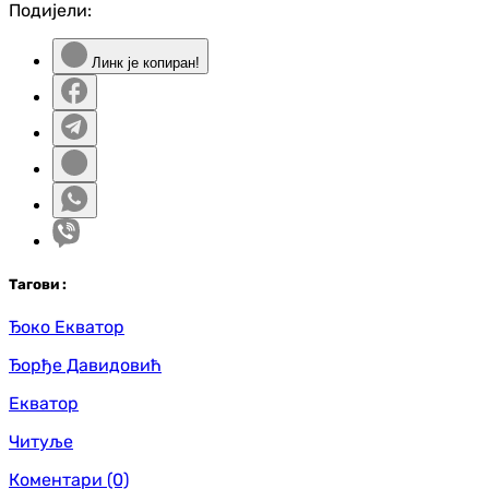
Подијели:
Линк је копиран!
Таг
ови
:
Ђоко Екватор
Ђорђе Давидовић
Екватор
Читуље
Коментари
(0)