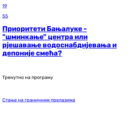
19
55
Приоритети Бањалуке -
"шминкање" центра или
рјешавање водоснабдијевања и
депоније смећа?
Тренутно на програму
Стање на граничним прелазима