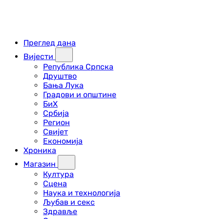
Преглед дана
Вијести
Република Српска
Друштво
Бања Лука
Градови и општине
БиХ
Србија
Регион
Свијет
Економија
Хроника
Магазин
Култура
Сцена
Наука и технологија
Љубав и секс
Здравље