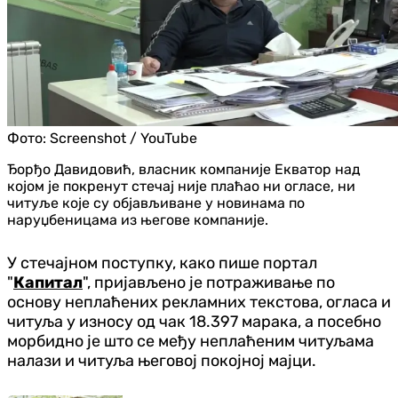
Фото:
Screenshot / YouTube
Ђорђо Давидовић, власник компаније Екватор над
којом је покренут стечај није плаћао ни огласе, ни
читуље које су објављиване у новинама по
наруџбеницама из његове компаније.
У стечајном поступку, како пише портал
"
Капитал
", пријављено је потраживање по
основу неплаћених рекламних текстова, огласа и
читуља у износу од чак 18.397 марака, а посебно
морбидно је што се међу неплаћеним читуљама
налази и читуља његовој покојној мајци.