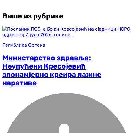
Више из рубрике
Република Српска
Министарство здравља:
Неупућени Кресојевић
злонамјерно креира лажне
наративе