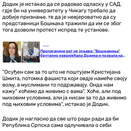
Додик је истакао да се радовао одласку у САД,
гдје би на универзитету у Чикагу требало да
добије признање, те да је невјероватно да су
представници Бошњака тражили да им се због
тога дозволи протест испред те установе.
БиХ
Пропагандни рат не јењава: "Бошњакиња"
брутално извријеђала Додика и позвала на
протест
"Осуђен сам за то што не поштујем Кристијана
Шмита, потомка фашиста који овдје намеће своју
вољу, а муслимани то подржавају. Онда нам
кажу" хоћемо да живимо с вама". Хоће, али под
њиховим условима, али ја нисам за то да живимо
под њиховим условима", истакао је Додик.
Додик је нагласио да све што ради ради да би
Република Српска сама одлучивала о себи