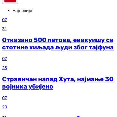
Најновије
07
31
Отказано 500 летова, евакуишу се
стотине хиљада људи због тајфуна
07
25
Стравичан напад Хута, најмање 30
војника убијено
07
20