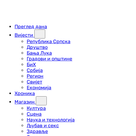
Преглед дана
Вијести
Република Српска
Друштво
Бања Лука
Градови и општине
БиХ
Србија
Регион
Свијет
Економија
Хроника
Магазин
Култура
Сцена
Наука и технологија
Љубав и секс
Здравље