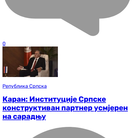
0
Република Српска
Каран: Институције Српске
конструктиван партнер усмјерен
на сарадњу