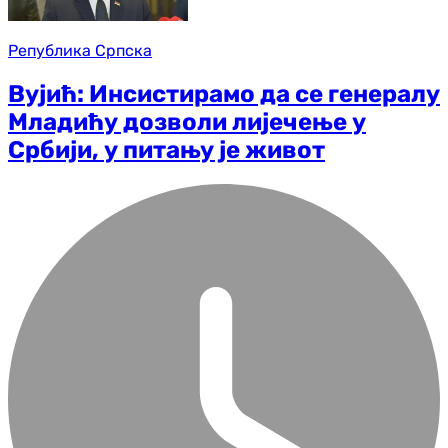
Република Српска
Вујић: Инсистирамо да се генералу
Младићу дозволи лијечење у
Србији, у питању је живот