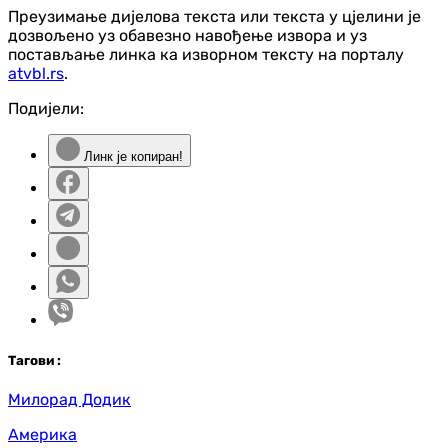
Преузимање дијелова текста или текста у цјелини је
дозвољено уз обавезно навођење извора и уз
постављање линка ка изворном тексту на порталу
atvbl.rs
.
Подијели:
Линк је копиран!
Таг
ови
:
Милорад Додик
Америка