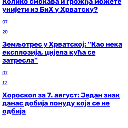
Колико смокава и грожђа можете
унијети из БиХ у Хрватску?
07
20
Земљотрес у Хрватској: ''Као нека
експлозија, цијела кућа се
затресла''
07
12
Хороскоп за 7. август: Један знак
данас добија понуду која се не
одбија