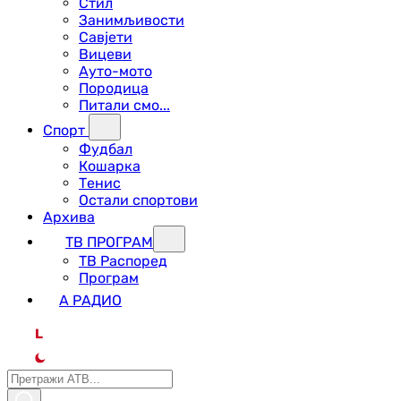
Стил
Занимљивости
Савјети
Вицеви
Ауто-мото
Породица
Питали смо...
Спорт
Фудбал
Кошарка
Тенис
Остали спортови
Архива
ТВ ПРОГРАМ
ТВ Распоред
Програм
А РАДИО
L