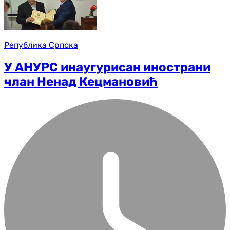
Република Српска
У АНУРС инаугурисан инострани
члан Ненад Кецмановић