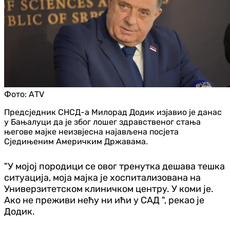
Фото:
АТV
Предсједник СНСД-а Милорад Додик изјавио је данас
у Бањалуци да је због лошег здравственог стања
његове мајке неизвјесна најављена посјета
Сједињеним Америчким Државама.
"У мојој породици се овог тренутка дешава тешка
ситуација, моја мајка је хоспитализована на
Универзитетском клиничком центру. У коми је.
Ако не преживи нећу ни ићи у САД ", рекао је
Додик.