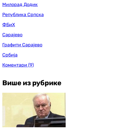
Милорад Додик
Република Српска
ФБиХ
Сарајево
Графити Сарајево
Србија
Коментари
(9)
Више из рубрике