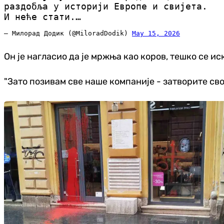
раздобља у историји Европе и свијета.
И неће стати.…
— Милорад Додик (@MiloradDodik)
May 15, 2026
Он је нагласио да је мржња као коров, тешко се иск
"Зато позивам све наше компаније - затворите сво