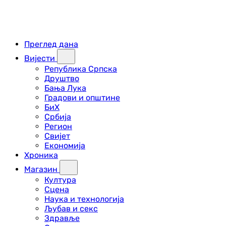
Преглед дана
Вијести
Република Српска
Друштво
Бања Лука
Градови и општине
БиХ
Србија
Регион
Свијет
Економија
Хроника
Магазин
Култура
Сцена
Наука и технологија
Љубав и секс
Здравље