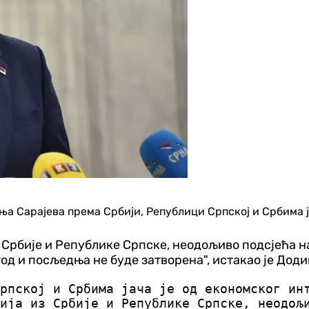
ња Сарајева према Србији, Републици Српској и Србима 
 Србије и Републике Српске, неодољиво подсјећа н
год и посљедња не буде затворена", истакао је Доди
рпској и Србима јача је од економског ин
ија из Србије и Републике Српске, неодољ