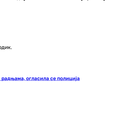
одик.
 радњама, огласила се полиција