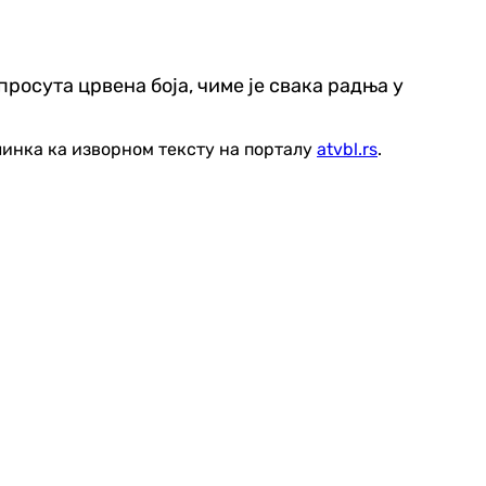
просута црвена боја, чиме је свака радња у
линка ка изворном тексту на порталу
atvbl.rs
.