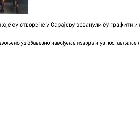
које су отворене у Сарајеву осванули су графити и 
озвољено уз обавезно навођење извора и уз постављање 