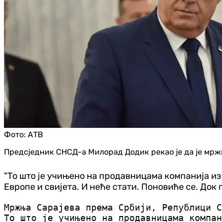
Фото:
АТВ
Предсједник СНСД-а Милорад Додик рекао је да је мрж
"То што је учињено на продавницама компанија из
Европе и свијета. И неће стати. Поновиће се. Док 
Мржња Сарајева према Србији, Републици С
То што је учињено на продавницама компан