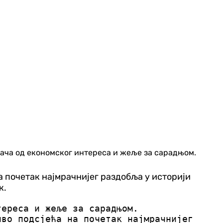
јача од економског интереса и жеље за сарадњом.
а почетак најмрачнијег раздобља у историји
к.
тереса и жеље за сарадњом.
иво подсјећа на почетак најмрачнијег