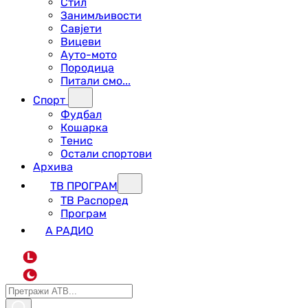
Стил
Занимљивости
Савјети
Вицеви
Ауто-мото
Породица
Питали смо...
Спорт
Фудбал
Кошарка
Тенис
Остали спортови
Архива
ТВ ПРОГРАМ
ТВ Распоред
Програм
А РАДИО
L