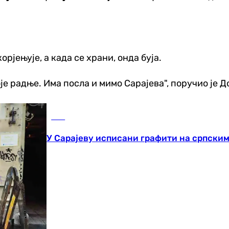
орјењује, а када се храни, онда буја.
је радње. Има посла и мимо Сарајева", поручио је Д
БиХ
У Сарајеву исписани графити на српским