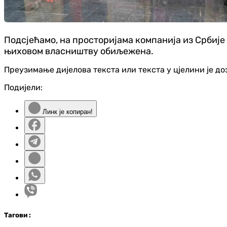
Подсјећамо, на просторијама компанија из Србије 
њиховом власништву обиљежена.
Преузимање дијелова текста или текста у цјелини је д
Подијели:
Линк је копиран!
Таг
ови
: