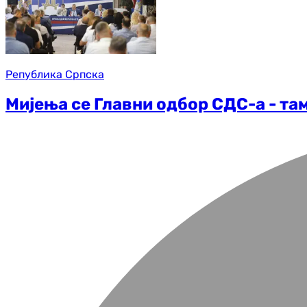
Република Српска
Мијења се Главни одбор СДС-а - та