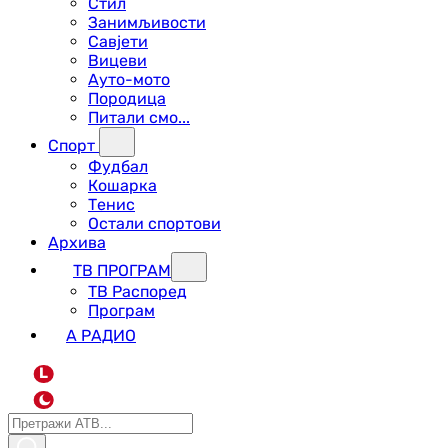
Стил
Занимљивости
Савјети
Вицеви
Ауто-мото
Породица
Питали смо...
Спорт
Фудбал
Кошарка
Тенис
Остали спортови
Архива
ТВ ПРОГРАМ
ТВ Распоред
Програм
А РАДИО
L