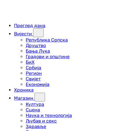
Преглед дана
Вијести
Република Српска
Друштво
Бања Лука
Градови и општине
БиХ
Србија
Регион
Свијет
Економија
Хроника
Магазин
Култура
Сцена
Наука и технологија
Љубав и секс
Здравље