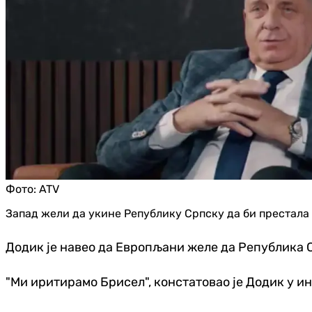
Фото:
ATV
Запад жели да укине Републику Српску да би престала 
Додик је навео да Европљани желе да Република С
"Ми иритирамо Брисел", констатовао је Додик у ин