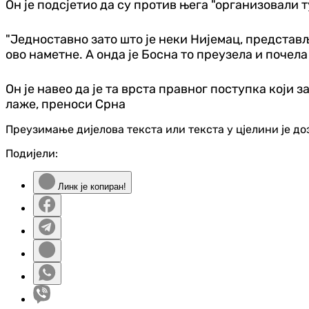
Он је подсјетио да су против њега "организовали 
"Једноставно зато што је неки Нијемац, представљ
ово наметне. А онда је Босна то преузела и почела 
Он је навео да је та врста правног поступка који
лаже, преноси Срна
Преузимање дијелова текста или текста у цјелини је д
Подијели:
Линк је копиран!