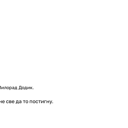
Милорад Додик.
е све да то постигну.