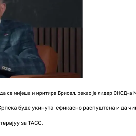
да се мијеша и иритира Брисел, рекао је лидер СНСД-а 
рпска буде укинута, ефикасно распуштена и да чин
тервјуу за TAСС.