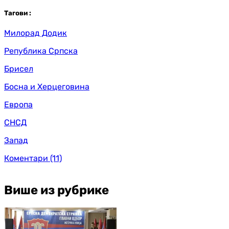
Таг
ови
:
Милорад Додик
Република Српска
Брисел
Босна и Херцеговина
Европа
СНСД
Запад
Коментари
(11)
Више из рубрике