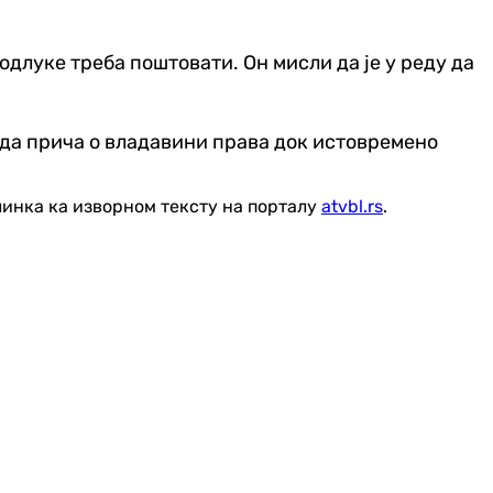
одлуке треба поштовати. Он мисли да је у реду да
е да прича о владавини права док истовремено
линка ка изворном тексту на порталу
atvbl.rs
.