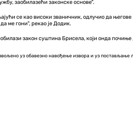
тужбу, заобилазећи законске основе".
ајући се као високи званичник, одлучио да његове 
да ме гони", рекао је Додик.
 заобилази закон суштина Брисела, који онда почињ
озвољено уз обавезно навођење извора и уз постављање 