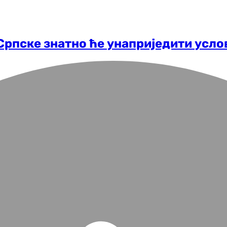
Српске знатно ће унаприједити усло