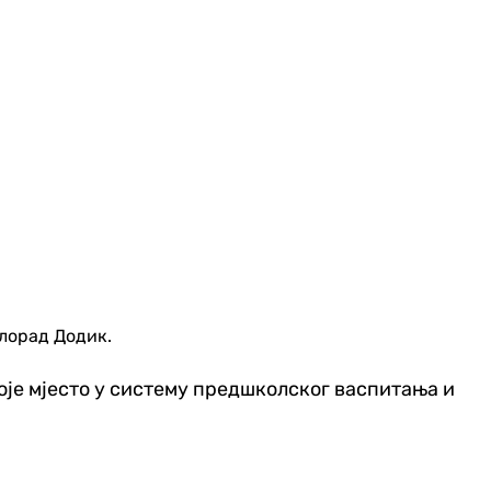
илорад Додик.
воје мјесто у систему предшколског васпитања и