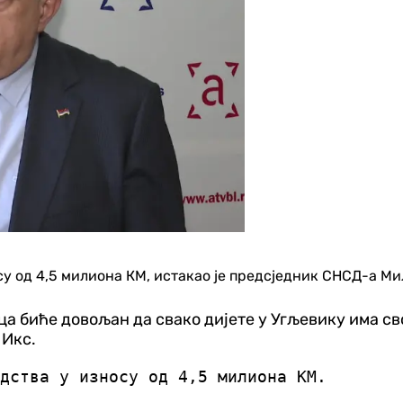
су од 4,5 милиона КМ, истакао је предсједник СНСД-а М
ица биће довољан да свако дијете у Угљевику има с
 Икс.
дства у износу од 4,5 милиона КМ.