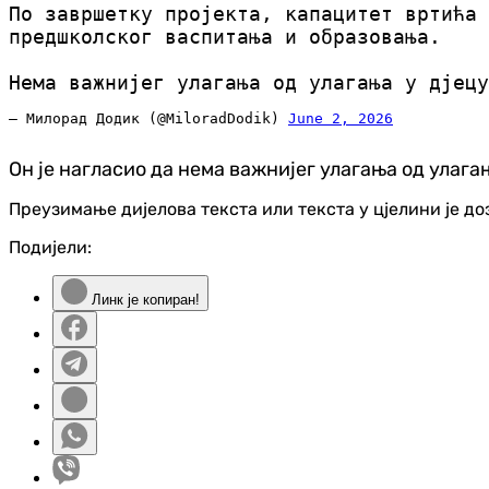
По завршетку пројекта, капацитет вртића 
предшколског васпитања и образовања.
Нема важнијег улагања од улагања у дјецу
— Милорад Додик (@MiloradDodik)
June 2, 2026
Он је нагласио да нема важнијег улагања од улагањ
Преузимање дијелова текста или текста у цјелини је д
Подијели:
Линк је копиран!