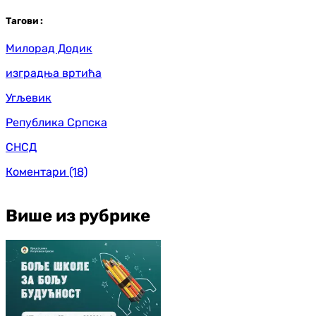
Таг
ови
:
Милорад Додик
изградња вртића
Угљевик
Република Српска
СНСД
Коментари
(18)
Више из рубрике