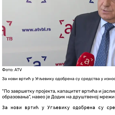
Фото:
ATV
За нови вртић у Угљевику одобрена су средства у изно
"По завршетку пројекта, капацитет вртића и јасл
образовања", навео је Додик на друштвеној мрежи
За нови вртић у Угљевику одобрена су сре