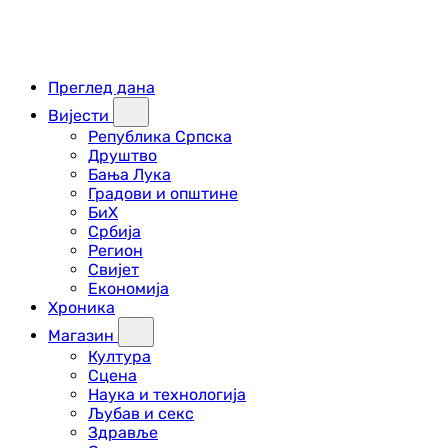
Преглед дана
Вијести
Република Српска
Друштво
Бања Лука
Градови и општине
БиХ
Србија
Регион
Свијет
Економија
Хроника
Магазин
Култура
Сцена
Наука и технологија
Љубав и секс
Здравље