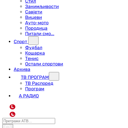
Стил
Занимљивости
Савјети
Вицеви
Ауто-мото
Породица
Питали смо...
Спорт
Фудбал
Кошарка
Тенис
Остали спортови
Архива
ТВ ПРОГРАМ
ТВ Распоред
Програм
А РАДИО
L