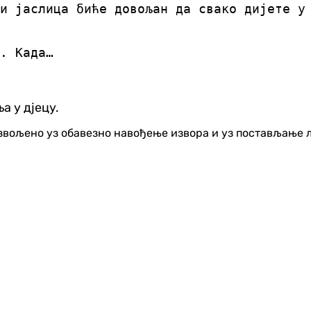
и јаслица биће довољан да свако дијете у
. Када…
а у дјецу.
озвољено уз обавезно навођење извора и уз постављање 