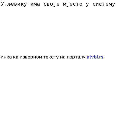
 Угљевику има своје мјесто у систему
линка ка изворном тексту на порталу
atvbl.rs
.