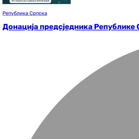
Република Српска
Донација предсједника Републике 