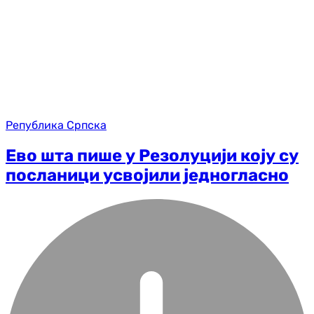
Република Српска
Ево шта пише у Резолуцији коју су
посланици усвојили једногласно