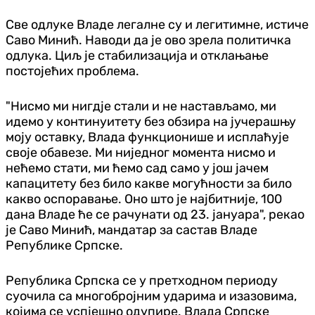
Све одлуке Владе легалне су и легитимне, истиче
Саво Минић. Наводи да је ово зрела политичка
одлука. Циљ је стабилизација и отклањање
постојећих проблема.
"Нисмо ми нигдје стали и не настављамо, ми
идемо у континуитету без обзира на јучерашњу
моју оставку, Влада функционише и исплаћује
своје обавезе. Ми ниједног момента нисмо и
нећемо стати, ми ћемо сад само у још јачем
капацитету без било какве могућности за било
какво оспоравање. Оно што је најбитније, 100
дана Владе ће се рачунати од 23. јануара", рекао
је Саво Минић, мандатар за састав Владе
Републике Српске.
Република Српска се у претходном периоду
суочила са многобројним ударима и изазовима,
којима се успјешно одупире. Влада Српске