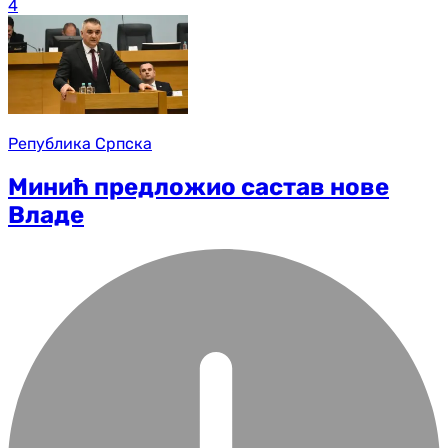
4
Република Српска
Минић предложио састав нове
Владе