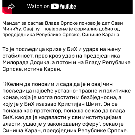
Мандат за састав Владе Српске поново је дат Сави
Минићу. Овај пут повјерење је формално добио од
предсједника Републике Српске, Синише Карана.
То је посљедица кризе у БиХ и удара на њену
стабилност, прво кроз удар на предсједника
Милорада Додика, а потом и на Владу Републике
Српске, истиче Каран.
"Желим да поновим и сада да је и овај чин
посљедица највеће уставно-правне и политичке
кризе, која је могла постати и безбједносна, а
коју је у БиХ изазвао Кристијан Шмит. Он се
понаша као протектор, понаша се као да влада
БиХ, као да је надвласти у сви институцијама
власти, ушао је у законодавну сферу", рекао је
Синиша Каран, предсједник Републике Српске.