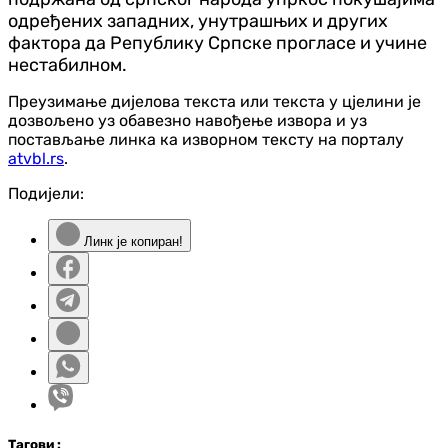
одређених западних, унутрашњих и других
фактора да Републику Српске прогласе и учине
нестабилном.
Преузимање дијелова текста или текста у цјелини је
дозвољено уз обавезно навођење извора и уз
постављање линка ка изворном тексту на порталу
atvbl.rs
.
Подијели:
Линк је копиран!
Таг
ови
: