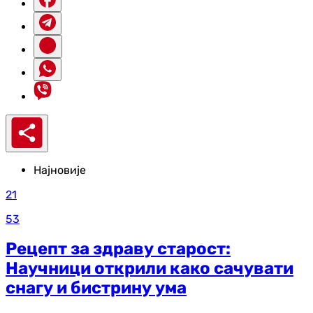
Најновије
21
53
Рецепт за здраву старост:
Научници открили како сачувати
снагу и бистрину ума