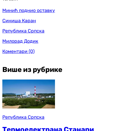
Минић поднио оставку
Синиша Каран
Република Српска
Милорад Додик
Коментари
(0)
Више из рубрике
Република Српска
Термоелектрана Станари