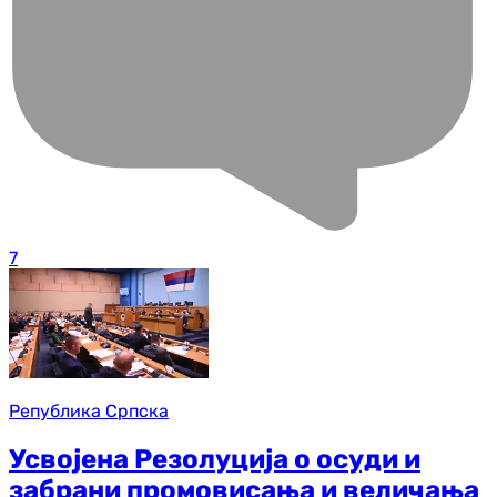
7
Република Српска
Усвојена Резолуција о осуди и
забрани промовисања и величања