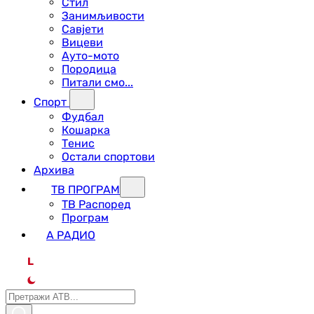
Стил
Занимљивости
Савјети
Вицеви
Ауто-мото
Породица
Питали смо...
Спорт
Фудбал
Кошарка
Тенис
Остали спортови
Архива
ТВ ПРОГРАМ
ТВ Распоред
Програм
А РАДИО
L