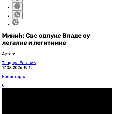
Минић: Све одлуке Владе су
легалне и легитимне
Аутор:
Теодора Беговић
17.03.2026
19:12
Коментари:
0