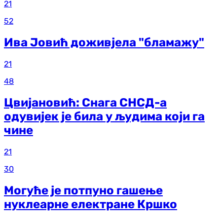
21
52
Ива Јовић доживјела "бламажу"
21
48
Цвијановић: Снага СНСД-а
одувијек је била у људима који га
чине
21
30
Могуће је потпуно гашење
нуклеарне електране Кршко