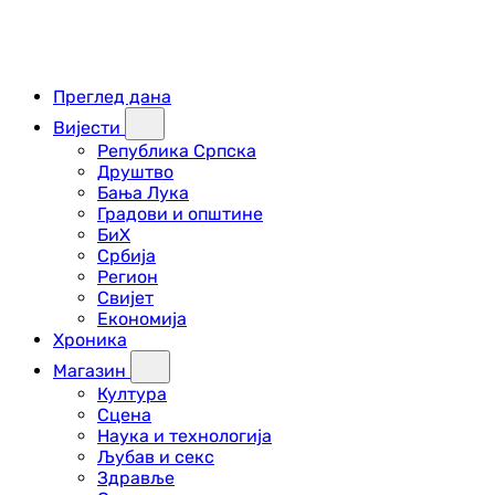
Преглед дана
Вијести
Република Српска
Друштво
Бања Лука
Градови и општине
БиХ
Србија
Регион
Свијет
Економија
Хроника
Магазин
Култура
Сцена
Наука и технологија
Љубав и секс
Здравље