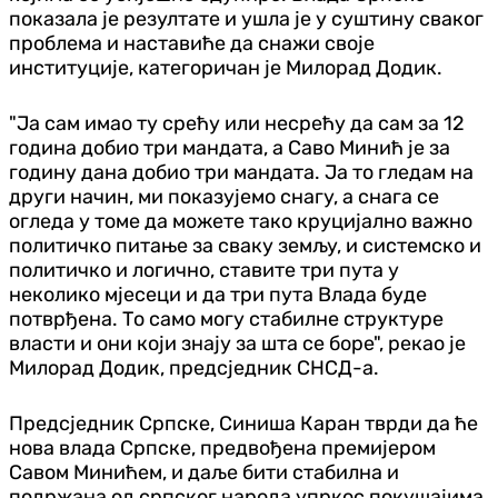
показала је резултате и ушла је у суштину сваког
проблема и наставиће да снажи своје
институције, категоричан је Милорад Додик.
"Ја сам имао ту срећу или несрећу да сам за 12
година добио три мандата, а Саво Минић је за
годину дана добио три мандата. Ја то гледам на
други начин, ми показујемо снагу, а снага се
огледа у томе да можете тако круцијално важно
политичко питање за сваку земљу, и системско и
политичко и логично, ставите три пута у
неколико мјесеци и да три пута Влада буде
потврђена. То само могу стабилне структуре
власти и они који знају за шта се боре", рекао је
Милорад Додик, предсједник СНСД-а.
Предсједник Српске, Синиша Каран тврди да ће
нова влада Српске, предвођена премијером
Савом Минићем, и даље бити стабилна и
подржана од српског народа упркос покушајима