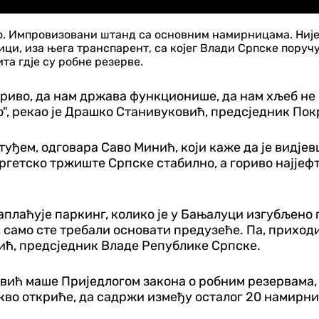
ко. Импровизовани штанд са основним намирницама. Није
ици, иза њега транспарент, са којег Влади Српске поруч
та гдје су робне резерве.
риво, да нам држава функционише, да нам хљеб не б
мо", рекао је Драшко Станивуковић, предсједник По
туђем, одговара Саво Минић, који каже да је видје
гетско тржиште Српске стабилно, а гориво најјефт
 наплаћује паркинг, колико је у Бањалуци изгубљен
г, само сте требали основати предузеће. Па, прих
нић, предсједник Владе Републике Српске.
овић маше Приједлогом закона о робним резервама, 
акво откриће, да садржи између осталог 20 намирни