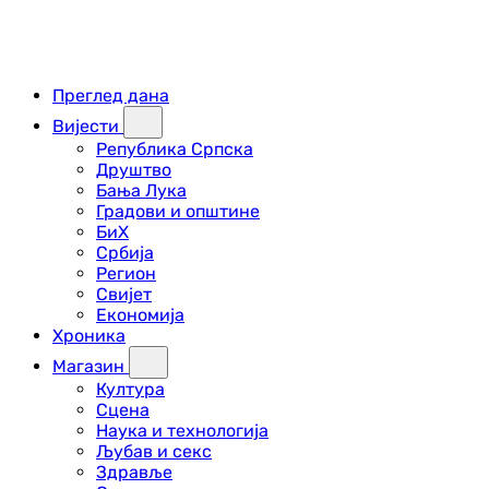
Преглед дана
Вијести
Република Српска
Друштво
Бања Лука
Градови и општине
БиХ
Србија
Регион
Свијет
Економија
Хроника
Магазин
Култура
Сцена
Наука и технологија
Љубав и секс
Здравље