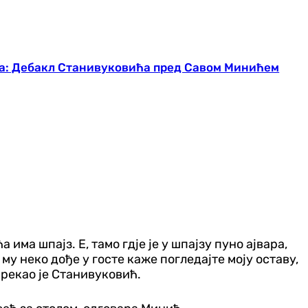
ита: Дебакл Станивуковића пред Савом Минићем
има шпајз. Е, тамо гдје је у шпајзу пуно ајвара,
му неко дође у госте каже погледајте моју оставу,
, рекао је Станивуковић.