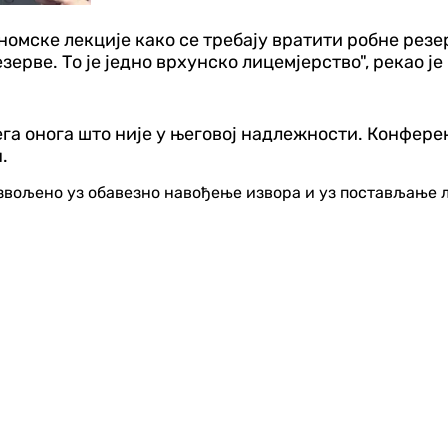
мске лекције како се требају вратити робне резерв
ерве. То је једно врхунско лицемјерство", рекао ј
га онога што није у његовој надлежности. Конферен
.
озвољено уз обавезно навођење извора и уз постављање 