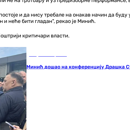
и не на тротоару и уз предизборне перформансе, в
остоје и да нису требале на онакав начин да буду 
 и неће бити гладан", рекао је Минић.
ајоштрији критичари власти.
Република Српска
Минић дошао на конференцију Драшка С