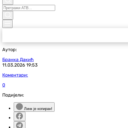
Аутор:
Бранка Дакић
11.03.2026
19:53
Коментари:
0
Подијели:
Линк је копиран!