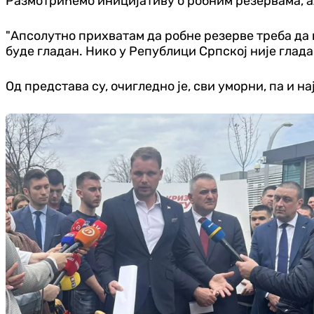
Размотрићемо иницијативу о робним резервама, ал
"Апсолутно прихватам да робне резерве треба да п
буде гладан. Нико у Републици Српској није гладан
Од представа су, очигледно је, сви уморни, па и н