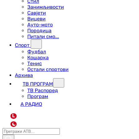
Стил
Занимљивости
Савјети
Вицеви
Ауто-мото
Породица
Питали смо...
Спорт
Фудбал
Кошарка
Тенис
Остали спортови
Архива
ТВ ПРОГРАМ
ТВ Распоред
Програм
А РАДИО
L