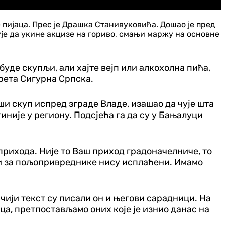
 пијаца. Прес је Драшка Станивуковића. Дошао је пред
ује да укине акцизе на гориво, смањи маржу на основне
уде скупљи, али хајте вејп или алкохолна пића,
крета Сигурна Српска.
вши скуп испред зграде Владе, изашао да чује шта
иније у региону. Подсјећа га да су у Бањалуци
о прихода. Није то Ваш приход градоначелниче, то
оди за пољопривреднике нису исплаћени. Имамо
чији текст су писали он и његови сарадници. На
ца, претпостављамо оних које је изнио данас на