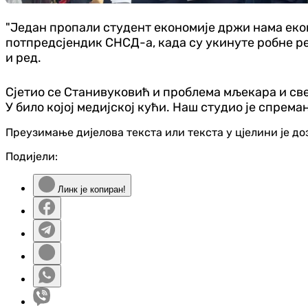
"Један пропали студент економије држи нама еконо
потпредсјендик СНСД-а, када су укинуте робне рез
и ред.
Сјетио се Станивуковић и проблема мљекара и све
У било којој медијској кући. Наш студио је спреман
Преузимање дијелова текста или текста у цјелини је д
Подијели:
Линк је копиран!