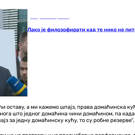
Република Српска
Лако је филозофирати кад те нико не п
 оставу, а ми кажемо шпајз, права домаћинска кућа 
онога што једног домаћина чини домаћином, па када 
ајз за једну домаћинску кућу, то су робне резерве"