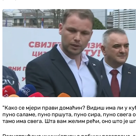
"Како се мјери прави домаћин? Видиш има ли у кући
пуно саламе, пуно пршута, пуно сира, пуно свега 
тамо има свега. Шта вам желим рећи, оно што је шп