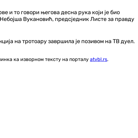
е и то говори његова десна рука који је био
е Небојша Вукановић, предсједник Листе за правду
ција на тротоару завршила је позивом на ТВ дуел.
линка ка изворном тексту на порталу
atvbl.rs
.