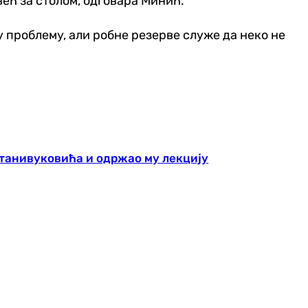
ећ за столом, одговара Минић.
у проблему, али робне резерве служе да неко не
танивуковића и одржао му лекцију