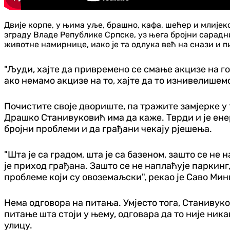
Двије корпе, у њима уље, брашно, кафа, шећер и млије
зграду Владе Републике Српске, уз њега бројни сарадн
животне намирнице, иако је та одлука већ на снази и пи
"Људи, хајте да привремено се смање акцизе на го
ако немамо акцизе на то, хајте да то изнивелише
Почистите своје двориште, па тражите замјерке у 
Драшко Станивуковић има да каже. Тврди и је енер
бројни проблеми и да грађани чекају рјешења.
"Шта је са градом, шта је са базеном, зашто се не
је приход грађана. Зашто се не наплаћује паркин
проблеме који су овоземаљски", рекао је Саво Ми
Нема одговора на питања. Умјесто тога, Станивук
питање шта стоји у њему, одговара да то није ник
улицу.