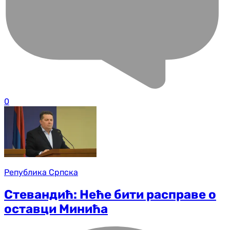
0
Република Српска
Стевандић: Неће бити расправе о
оставци Минића