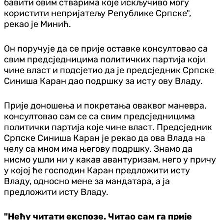
бавити овим стварима које искључиво могу
користити непријатељу Републике Српске",
рекао је Минић.
Он поручује да се прије оставке консултовао са
свим предсједницима политичких партија који
чине власт и подсјетио да је предсједник Српске
Синиша Каран дао подршку за исту ову Владу.
Прије доношења и покретања оваквог маневра,
консултовао сам се са свим предсједницима
политички партија које чине власт. Предсједник
Српске Синиша Каран је рекао да ова Влада на
челу са мном има његову подршку. Знамо да
нисмо ушли ни у какав авантуризам, него у причу
у којој ће господин Каран предложити исту
Владу, односно мене за мандатара, а ја
предложити исту Владу.
"Нећу читати експозе. Читао сам га прије