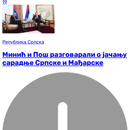
19
Република Српска
Минић и Пош разговарали о јачању
сарадње Српске и Мађарске