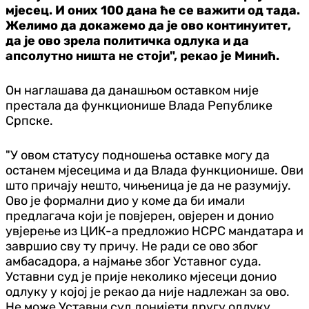
мјесец. И оних 100 дана ће се важити од тада.
Желимо да докажемо да је ово континуитет,
да је ово зрела политичка одлука и да
апсолутно ништа не стоји", рекао је Минић.
Он наглашава да данашњом оставком није
престала да функционише Влада Републике
Српске.
"У овом статусу подношења оставке могу да
останем мјесецима и да Влада функционише. Ови
што причају нешто, чињеница је да не разумију.
Ово је формални дио у коме да би имали
предлагача који је повјерен, овјерен и донио
увјерење из ЦИК-а предложио НСРС мандатара и
завршио сву ту причу. Не ради се ово због
амбасадора, а најмање због Уставног суда.
Уставни суд је прије неколико мјесеци донио
одлуку у којој је рекао да није надлежан за ово.
Не може Уставни суд донијети другу одлуку.