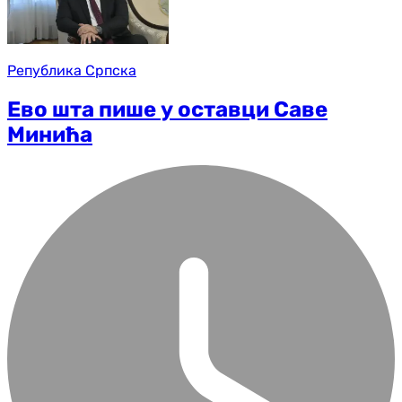
Република Српска
Ево шта пише у оставци Саве
Минића