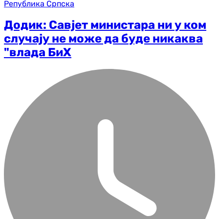
Република Српска
Додик: Савјет министара ни у ком
случају не може да буде никаква
"влада БиХ