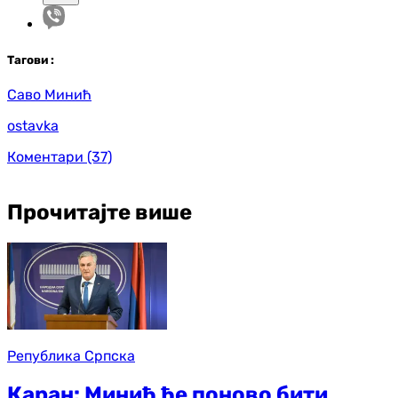
Таг
ови
:
Саво Минић
ostavka
Коментари
(37)
Прочитајте више
Република Српска
Каран: Минић ће поново бити