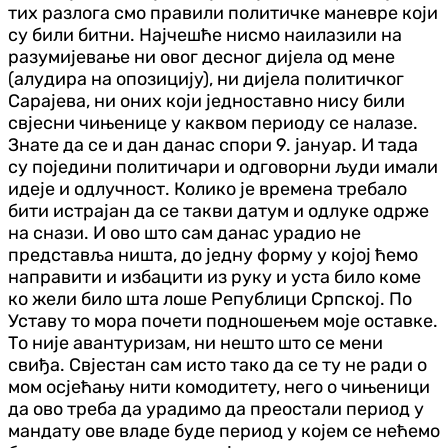
тих разлога смо правили политичке маневре који
су били битни. Најчешће нисмо наилазили на
разумијевање ни овог десног дијела од мене
(алудира на опозицију), ни дијела политичког
Сарајева, ни оних који једноставно нису били
свјесни чињенице у каквом периоду се налазе.
Знате да се и дан данас спори 9. јануар. И тада
су поједини политичари и одговорни људи имали
идеје и одлучност. Колико је времена требало
бити истрајан да се такви датум и одлуке одрже
на снази. И ово што сам данас урадио не
представља ништа, до једну форму у којој ћемо
направити и избацити из руку и уста било коме
ко жели било шта лоше Републици Српској. По
Уставу то мора почети подношењем моје оставке.
То није авантуризам, ни нешто што се мени
свиђа. Свјестан сам исто тако да се ту не ради о
мом осјећању нити комодитету, него о чињеници
да ово треба да урадимо да преостали период у
мандату ове владе буде период у којем се нећемо