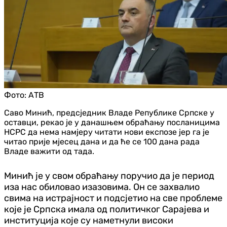
Фото:
АТВ
Саво Минић, предсједник Владе Републике Српске у
оставци, рекао је у данашњем обраћању посланицима
НСРС да нема намјеру читати нови експозе јер га је
читао прије мјесец дана и да ће се 100 дана рада
Владе важити од тада.
Минић је у свом обраћању поручио да је период
иза нас обиловао изазовима. Он се захвалио
свима на истрајност и подсјетио на све проблеме
које је Српска имала од политичког Сарајева и
институција које су наметнули високи