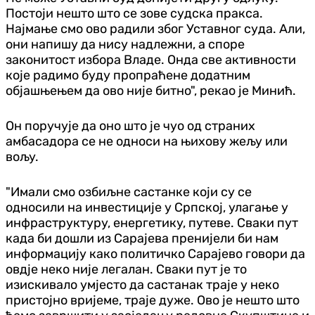
Постоји нешто што се зове судска пракса.
Најмање смо ово радили због Уставног суда. Али,
они напишу да нису надлежни, а споре
законитост избора Владе. Онда све активности
које радимо буду пропраћене додатним
објашњењем да ово није битно", рекао је Минић.
Он поручује да оно што је чуо од страних
амбасадора се не односи на њихову жељу или
вољу.
"Имали смо озбиљне састанке који су се
односили на инвестиције у Српској, улагање у
инфраструктуру, енергетику, путеве. Сваки пут
када би дошли из Сарајева пренијели би нам
информацију како политичко Сарајево говори да
овдје неко није легалан. Сваки пут је то
изискивало умјесто да састанак траје у неко
пристојно вријеме, траје дуже. Ово је нешто што