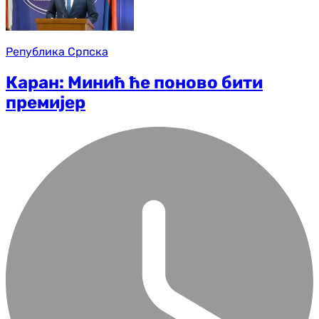
Република Српска
Каран: Минић ће поново бити
премијер