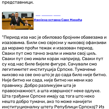
представници.
Република Српска
Усвојена оставка Саве Минића
"Период иза нас је обиловао бројним обавезама и
изазовима. Били смо свјесни у њиховој офанзиви
да морамо проћи тежак и изазован период.
Сваки пут смо тачно знали и имали свој циљ.
Сваки пут смо имали корак напријед. Сваки пут
су код нас биле бијеле фигуре. Сачували смо
легитимитет институција Српске. Тумачење
њихово на све оно што је до сада било није битно.
Није битно ни сада, није битно ни мени као
правнику. Добро разликујем шта је
правоснажност, а шта извршност неке одлуке.
Шта грађани Српске имају од тога што неко
нешто добро тумачи, ако то може нанијети
институционалну штету Републици Српској? Из