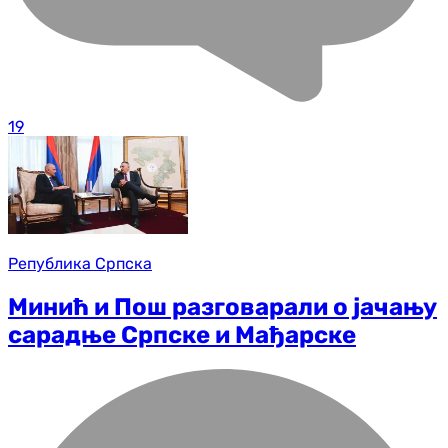
19
Република Српска
Минић и Пош разговарали о јачању
сарадње Српске и Мађарске