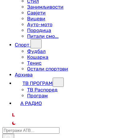
Стил
Занимљивости
Савјети
Вицеви
Ауто-мото
Породица
Питали смо...
Спорт
Фудбал
Кошарка
Тенис
Остали спортови
Архива
ТВ ПРОГРАМ
ТВ Распоред
Програм
А РАДИО
L