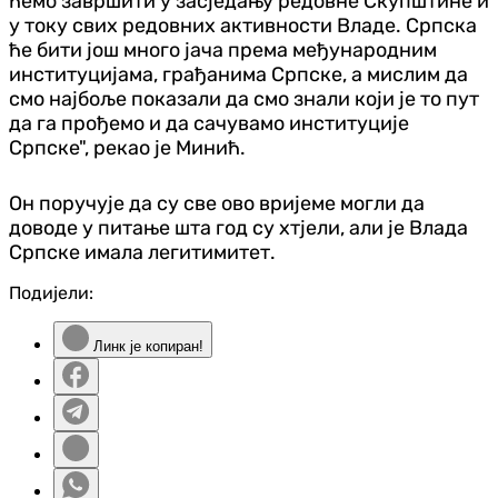
ћемо завршити у засједању редовне Скупштине и
у току свих редовних активности Владе. Српска
ће бити још много јача према међународним
институцијама, грађанима Српске, а мислим да
смо најбоље показали да смо знали који је то пут
да га прођемо и да сачувамо институције
Српске", рекао је Минић.
Он поручује да су све ово вријеме могли да
доводе у питање шта год су хтјели, али је Влада
Српске имала легитимитет.
Подијели:
Линк је копиран!