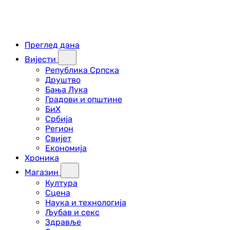
Преглед дана
Вијести
Република Српска
Друштво
Бања Лука
Градови и општине
БиХ
Србија
Регион
Свијет
Економија
Хроника
Магазин
Култура
Сцена
Наука и технологија
Љубав и секс
Здравље