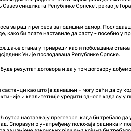
љ Савез синдиката Републике Српске", рекао је Го
са за рад и регреса за годишњи одмор. Послодавци
, како би плате наставиле да расту - посебно у п
побољшање стања у привреди као и побољшање стања 
дсједник Уније послодаваца Републике Српске.
уде резултат договора и да у том договору дођемо
 састанци као што је данашњи – могу рећи да су ко
ектиније и квалитетније уредити односе када су у п
 сутра настављају преговоре, када би требало да 
ад. Споразум о унапређењу положаја радника и под
в за измјене законских рјешења којима би требало