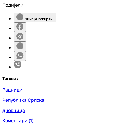
Подијели:
Линк је копиран!
Таг
ови
:
Радници
Република Српска
дневница
Коментари
(1)