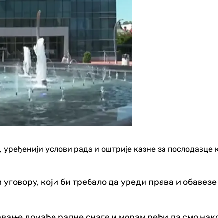
уређенији услови рада и оштрије казне за послодавце ко
уговору, који би требало да уреди права и обавез
авање домаће радне снаге и морам рећи да смо нак