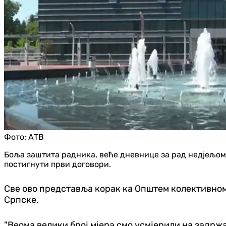
Фото:
АТВ
Боља заштита радника, веће дневнице за рад недјељом, 
постигнути први договори.
Све ово представља корак ка Општем колективном 
Српске.
"Веома велики број мјера смо усмјерили на задрж