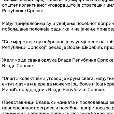
општег колективног уговора ,што је стратешки ци
Републике Српске.
Међу приједлозима су и увођење посебног доприно
побољшање положаја радника и на јачање привреде
"Све мјере које су побројане јесу усмјерене на 
Републици Српској", рекао је Зоран Шкребић, пре
Желимо да свака одлука Владе Републике Српске б
Владе Српске.
"Општи колективни уговор је круна свега, међутим
ентузијазма и вјере да можемо још боље и још кор
Минић, предсједник Владе Републике Српске.
Представници Владе, синдиката и послодаваца већ
неопорезивост регреса и посебног доприноса за р
закључен у наредном периоду, послужиће као осно