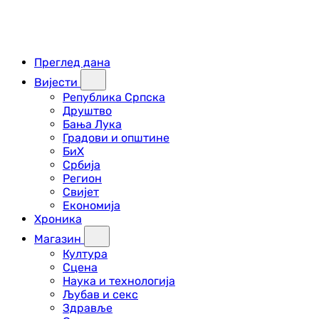
Преглед дана
Вијести
Република Српска
Друштво
Бања Лука
Градови и општине
БиХ
Србија
Регион
Свијет
Економија
Хроника
Магазин
Култура
Сцена
Наука и технологија
Љубав и секс
Здравље