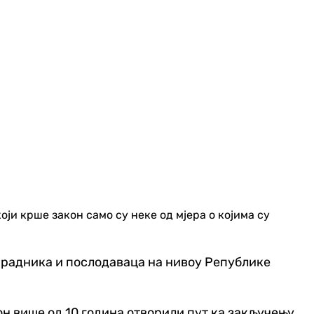
ји крше закон само су неке од мјера о којима су
е радника и послодаваца на нивоу Републике
он више од 10 година отворили пут ка закључењу