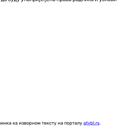
линка ка изворном тексту на порталу
atvbl.rs
.