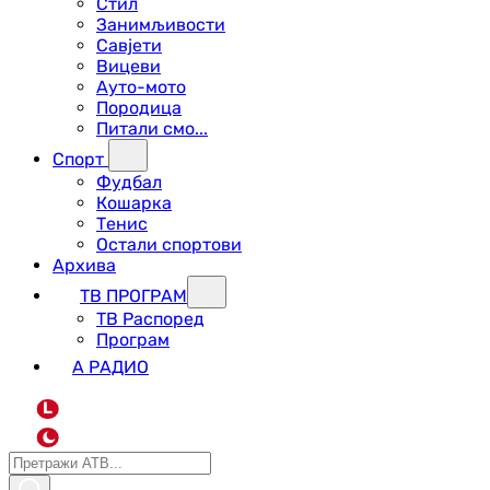
Стил
Занимљивости
Савјети
Вицеви
Ауто-мото
Породица
Питали смо...
Спорт
Фудбал
Кошарка
Тенис
Остали спортови
Архива
ТВ ПРОГРАМ
ТВ Распоред
Програм
А РАДИО
L