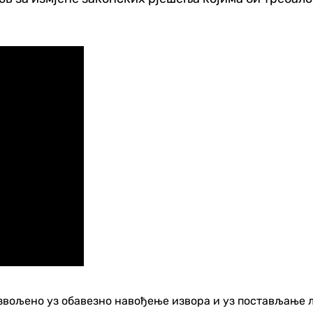
озвољено уз обавезно навођење извора и уз постављање 