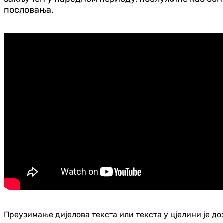
пословања.
Преузимање дијелова текста или текста у цјелини је д