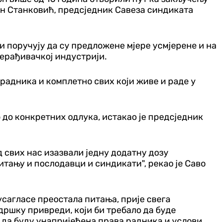
ран Станковић, предсједник Савеза синдиката
 поручују да су предложене мјере усмјерене и на
рерађивачкој индустрији.
радника и комплетно свих који живе и раде у
 до конкретних одлука, истакао је предсједник
д свих нас изазвали једну додатну дозу
итању и послодавци и синдикати", рекао је Саво
усагласе преостала питања, прије свега
ршку привреди, који би требало да буде
 да буду унапријеђена права радника и услови