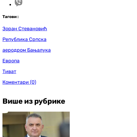
Таг
ови
:
Зоран Стевановић
Република Српска
аеродром Бањалука
Европа
Тиват
Коментари
(0)
Више из рубрике