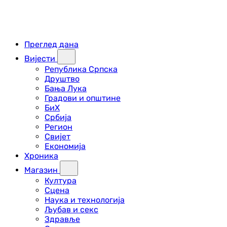
Преглед дана
Вијести
Република Српска
Друштво
Бања Лука
Градови и општине
БиХ
Србија
Регион
Свијет
Економија
Хроника
Магазин
Култура
Сцена
Наука и технологија
Љубав и секс
Здравље