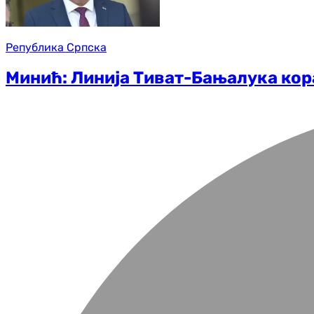
Република Српска
Минић: Линија Тиват-Бањалука кор