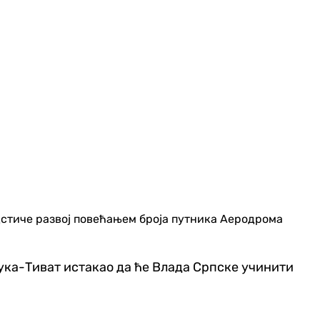
одстиче развој повећањем броја путника Аеродрома
ука-Тиват истакао да ће Влада Српске учинити