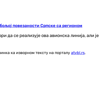
 бољој повезаности Српске са регионом
 да се реализује ова авионска линија, али је
линка ка изворном тексту на порталу
atvbl.rs
.