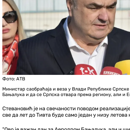
Фото:
АТВ
Министар саобраћаја и веза у Влади Републике Српске 
Бањалука и да се Српска отвара према региону, али и Е
Стевановић је на свечаности поводом реализациј
све да лет до Тивта буде само један у низу летов
"Ово је важан дан за Аеродром Бањалука, али и ши