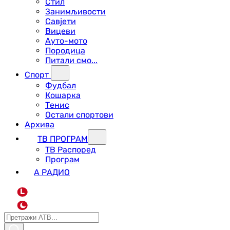
Стил
Занимљивости
Савјети
Вицеви
Ауто-мото
Породица
Питали смо...
Спорт
Фудбал
Кошарка
Тенис
Остали спортови
Архива
ТВ ПРОГРАМ
ТВ Распоред
Програм
А РАДИО
L