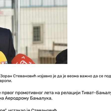
Зоран Стевановић изјавио је да је веома важно да се п
вропи.
е првог промотивног лета на релацији Тиват-Бањал
а на Аеродрому Бањалука.
ре", истакао је Стевановић.