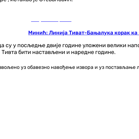
Република Српска
Минић: Линија Тиват-Бањалука корак ка
су у посљедње двије године уложени велики напори
 Тивта бити настављени и наредне године.
озвољено уз обавезно навођење извора и уз постављање 