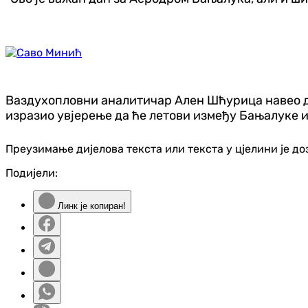
Ваздухопловни аналитичар Ален Шћурица навео да 
изразио увјерење да ће летови између Бањалуке и
Преузимање дијелова текста или текста у цјелини је д
Подијели:
Линк је копиран!